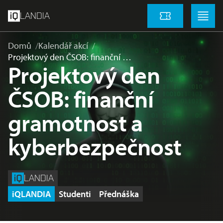
přeskočit na hlavní obsah
Menu
Menu
LANDIA
Vstupenky
Domů
Kalendář akcí
Projektový den ČSOB: finanční …
Projektový den
ČSOB: finanční
gramotnost a
kyberbezpečnost
LANDIA
iQLANDIA
Studenti
Přednáška