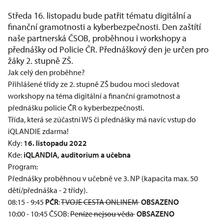
Středa 16. listopadu bude patřit tématu digitální a
finanční gramotnosti a kyberbezpečnosti. Den zaštítí
naše partnerská ČSOB, proběhnou i workshopy a
přednášky od Policie ČR. Přednáškový den je určen pro
žáky 2. stupně ZŠ.
Jak celý den proběhne?
Přihlášené třídy ze 2. stupně ZŠ budou moci sledovat
workshopy na téma digitální a finanční gramotnost a
přednášku policie ČR o kyberbezpečnosti.
Třída, která se zúčastní WS či přednášky má navíc vstup do
iQLANDIE zdarma!
Kdy:
16. listopadu 2022
Kde:
iQLANDIA, auditorium a učebna
Program:
Přednášky proběhnou v učebně ve 3. NP (kapacita max. 50
dětí/přednáška - 2 třídy).
08:15 - 9:45
PČR
:
TVOJE CESTA ONLINEM
OBSAZENO
10:00 - 10:45 ČSOB:
Peníze nejsou věda
OBSAZENO