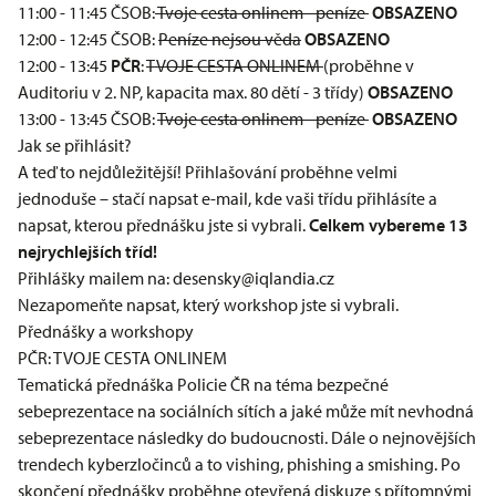
11:00 - 11:45 ČSOB:
Tvoje cesta onlinem - peníze
OBSAZENO
12:00 - 12:45 ČSOB:
Peníze nejsou věda
OBSAZENO
12:00 - 13:45
PČR
:
TVOJE CESTA ONLINEM
(proběhne v
Auditoriu v 2. NP, kapacita max. 80 dětí - 3 třídy)
OBSAZENO
13:00 - 13:45 ČSOB:
Tvoje cesta onlinem - peníze
OBSAZENO
Jak se přihlásit?
A teď to nejdůležitější! Přihlašování proběhne velmi
jednoduše – stačí napsat e-mail, kde vaši třídu přihlásíte a
napsat, kterou přednášku jste si vybrali.
Celkem vybereme 13
nejrychlejších tříd!
Přihlášky mailem na: desensky@iqlandia.cz
Nezapomeňte napsat, který workshop jste si vybrali.
Přednášky a workshopy
PČR: TVOJE CESTA ONLINEM
Tematická přednáška Policie ČR na téma bezpečné
sebeprezentace na sociálních sítích a jaké může mít nevhodná
sebeprezentace následky do budoucnosti. Dále o nejnovějších
trendech kyberzločinců a to vishing, phishing a smishing. Po
skončení přednášky proběhne otevřená diskuze s přítomnými