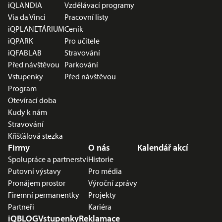
iQLANDIA
Vzdělávací programy
Via da Vinci
Pracovní listy
iQPLANETÁRIUM
Ceník
iQPARK
Pro učitele
iQFABLAB
Stravování
Před návštěvou
Parkování
Vstupenky
Před návštěvou
Program
Otevírací doba
Kudy k nám
Stravování
Křišťálová stezka
Firmy
O nás
Kalendář akcí
Spolupráce a partnerství
Historie
Putovní výstavy
Pro média
Pronájem prostor
Výroční zprávy
Firemní permanentky
Projekty
Partneři
Kariéra
iQBLOG
Vstupenky
Reklamace