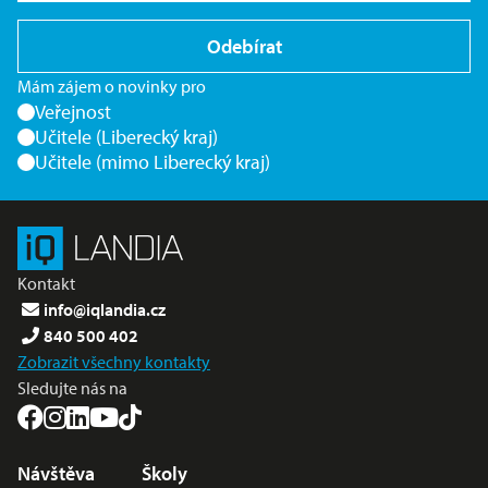
Odebírat
Mám zájem o novinky pro
Veřejnost
Učitele (Liberecký kraj)
Učitele (mimo Liberecký kraj)
Kontakt
info@iqlandia.cz
840 500 402
Zobrazit všechny kontakty
Sledujte nás na
Nabídka v zápatí
Návštěva
Školy