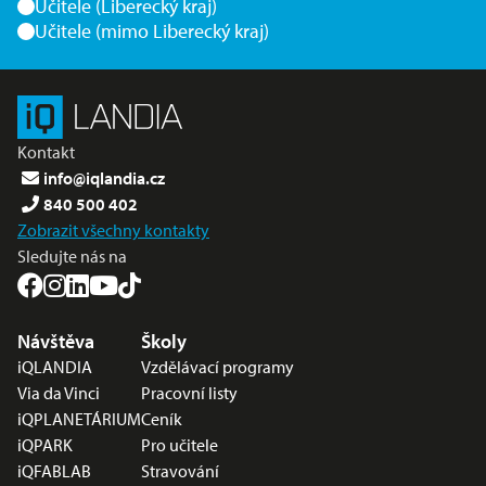
Učitele (Liberecký kraj)
Učitele (mimo Liberecký kraj)
Kontakt
info@iqlandia.cz
840 500 402
Zobrazit všechny kontakty
Sledujte nás na
Nabídka v zápatí
Návštěva
Školy
iQLANDIA
Vzdělávací programy
Via da Vinci
Pracovní listy
iQPLANETÁRIUM
Ceník
iQPARK
Pro učitele
iQFABLAB
Stravování