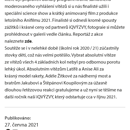
moderovaného vyhlášení vítězů si u nás finalisté užili i
speciální science show a krátký animovaný film z produkce
letošního Anifilmu 2021. Finalisté si odnesli kromě spousty
zážitků i krásné ceny od partnerů iQVÝZVY, fotograie si můžete
prohlédnout v galerii vedle článku. Reportáž z akce
naleznete
zde
.
Soutěže se i v nelehké době (školní rok 2020 / 21) zúčastnily
stovky dětí, což nás velmi potěšilo. Vybrat absolutní vítěze
ze vítězů všech 4 základních kol nebyl pro odbornou porotu
lehký úkol. Absolutním vítězům Latífě a Anise Ali za
krásný
model rakety
, Adéle Žítkové za
nádherný most
a
bratrům Jakubovi a Štěpánovi Koupilovým za úžasně
dlouhou
řetězovou reakci
gratulujeme a už nyní se těšíme na
další ročník naší iQVÝZVY, který odstartuje cca v říjnu 2021.
Publikováno:
27. června 2021