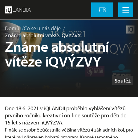
přeskočit na hlavní obsah
Menu
Menu
LANDIA
Vstupenky
Domů
Co se u nás děje
Známe absolutní vítěze iQVÝZVY
Známe absolutní
vítěze iQVÝZVY
Štítky
Soutěž
Dne 18.6. 2021 v iQLANDII proběhlo vyhlášení vítězů
prvního ročníku kreativní on-line soutěže pro děti do
15 let s názvem iQVÝZVA.
Finále se osobně zúčastnila většina vítězů 4 základních kol, pro
které byl připraven bohatý program. Kromě samotného