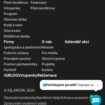
Před návštěvou
Parkování
Vstupenky
Před návštěvou
Program
Otevírací doba
Kudy k nám
Stravování
Křišťálová stezka
Firmy
O nás
Kalendář akcí
Spolupráce a partnerství
Historie
Putovní výstavy
Pro média
Pronájem prostor
Výroční zprávy
Firemní permanentky
Projekty
Partneři
Kariéra
iQBLOG
Vstupenky
Reklamace
Potřebujete poradit?
Zeptejte se našeho
asistent
©
iQLANDIA 2026
Obchodní podmínky
Návštěvní řády
Ochrana osobních údajů
Zpracování osobních údajů