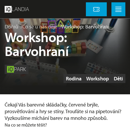
přeskočit na hlavní obsah
Menu
Menu
LANDIA
Vstupenky
Domů
Co se u nás děje
Workshop: Barvohraní
Workshop:
Barvohraní
PARK
Štítky
Rodina
Workshop
Děti
Čekají Vás barevné skládačky, červené brýle,
prosvětlování a hry se stíny. Troufáte si na pipetování?
Vyzkoušíme míchání barev na mnoho způsobů.
Na co se můžete těšit?