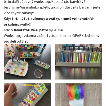
Je tu další zábavný workshop. Kdo má rád barvičky?
Jestli jsme Vás malinko spletli, tak si přijďte užít s barvami ještě
více chytré zábavy!
Kdy:
1. 4. – 25. 6. (víkendy a svátky, kromě velikonočních
prázdnin/svátků)
Kde:
v laboratoři ve 4. patře
iQPARKU
Workshop je zdarma v rámci vstupného do iQPARKU, vhodný
pro děti od 3let.