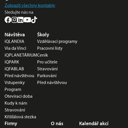
Zobrazit všechny kontakty
Sledujte nás na
Nabídka v zápatí
Návštěva
Školy
iQLANDIA
Vzdělávací programy
Via da Vinci
Pracovní listy
iQPLANETÁRIUM
Ceník
iQPARK
Pro učitele
iQFABLAB
Stravování
Před návštěvou
Parkování
Vstupenky
Před návštěvou
Program
Otevírací doba
Kudy k nám
Stravování
Křišťálová stezka
Firmy
O nás
Kalendář akcí