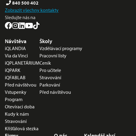
840 500 402
Zobrazit všechny kontakty
Sledujte nás na
Nabídka v zápatí
Návštěva
Školy
iQLANDIA
Vzdělávací programy
Via da Vinci
Pracovní listy
iQPLANETÁRIUM
Ceník
iQPARK
Pro učitele
iQFABLAB
Stravování
Před návštěvou
Parkování
Vstupenky
Před návštěvou
Program
Otevírací doba
Kudy k nám
Stravování
Křišťálová stezka
Firmy
O nás
Kalendář akcí