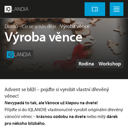
přeskočit na hlavní obsah
Menu
Menu
LANDIA
Vstupenky
Domů
Co se u nás děje
Výroba věnce
Výroba věnce
LANDIA
Štítky
Rodina
Workshop
Advent se blíží – pojďte si vyrobit vlastní dřevěný
věnec!
Nevypadá to tak, ale Vánoce už klepou na dveře!
Přijďte si do iQLANDIE vlastnoručně vyrobit originální dřevěný
vánoční věnec –
krásnou ozdobu na dveře
nebo milý
dárek
pro někoho blízkého
.