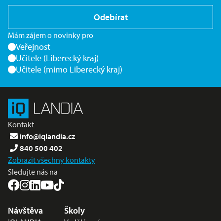
Odebírat
Mám zájem o novinky pro
Veřejnost
Učitele (Liberecký kraj)
Učitele (mimo Liberecký kraj)
Kontakt
info@iqlandia.cz
840 500 402
Zobrazit všechny kontakty
Sledujte nás na
Nabídka v zápatí
Návštěva
Školy