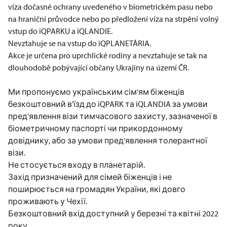
víza dočasné ochrany uvedeného v biometrickém pasu nebo
na hraniční průvodce nebo po předložení víza na strpění volný
vstup do iQPARKU a iQLANDIE.
Nevztahuje se na vstup do iQPLANETÁRIA.
Akce je určena pro uprchlické rodiny a nevztahuje se tak na
dlouhodobě pobývající občany Ukrajiny na území ČR.
Ми пропонуємо українським сім’ям біженців
безкоштовний в’їзд до iQPARK та iQLANDIA за умови
пред’явлення візи тимчасового захисту, зазначеної в
біометричному паспорті чи прикордонному
довіднику, або за умови пред’явлення толерантної
візи.
Не стосується входу в планетарій.
Захід призначений для сімей біженців і не
поширюється на громадян України, які довго
проживають у Чехії.
Безкоштовний вхід доступний у березні та квітні 2022
року.