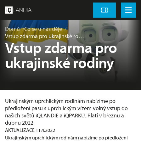
přeskočit na hlavní obsah
Menu
Menu
LANDIA
Vstupenky
Domů
Co se u nás děje
Vstup zdarma pro ukrajinské ro…
Vstup zdarma pro
ukrajinské rodiny
Ukrajinským uprchlickým rodinám nabízíme po
předložení pasu s uprchlickým vízem volný vstup do
našich světů iQLANDIE a iQPARKU. Platí v březnu a
dubnu 2022.
AKTUALIZACE 11.4.2022
Ukrajinským uprchlickým rodinám nabízíme po předložení