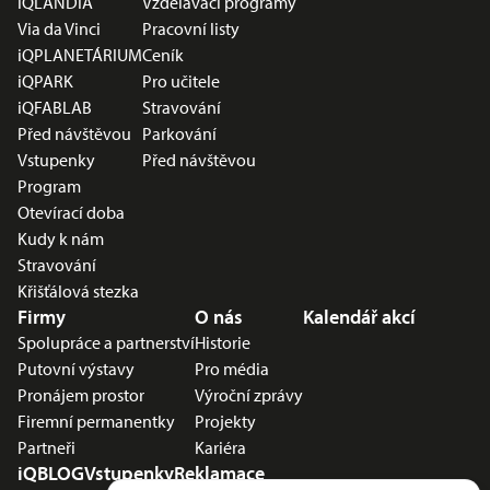
iQLANDIA
Vzdělávací programy
Via da Vinci
Pracovní listy
iQPLANETÁRIUM
Ceník
iQPARK
Pro učitele
iQFABLAB
Stravování
Před návštěvou
Parkování
Vstupenky
Před návštěvou
Program
Otevírací doba
Kudy k nám
Stravování
Křišťálová stezka
Firmy
O nás
Kalendář akcí
Spolupráce a partnerství
Historie
Putovní výstavy
Pro média
Pronájem prostor
Výroční zprávy
Firemní permanentky
Projekty
Partneři
Kariéra
iQBLOG
Vstupenky
Reklamace