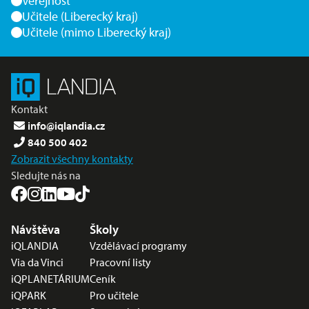
Veřejnost
Učitele (Liberecký kraj)
Učitele (mimo Liberecký kraj)
Kontakt
info@iqlandia.cz
840 500 402
Zobrazit všechny kontakty
Sledujte nás na
Nabídka v zápatí
Návštěva
Školy
iQLANDIA
Vzdělávací programy
Via da Vinci
Pracovní listy
iQPLANETÁRIUM
Ceník
iQPARK
Pro učitele