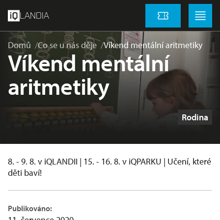
přeskočit na hlavní obsah
Menu
Menu
LANDIA
Vstupenky
Domů
Co se u nás děje
Víkend mentální aritmetiky
Víkend mentální
aritmetiky
Štítky
Rodina
8. - 9. 8. v iQLANDII | 15. - 16. 8. v iQPARKU | Učení, které
děti baví!
Publikováno:
11. července 2020