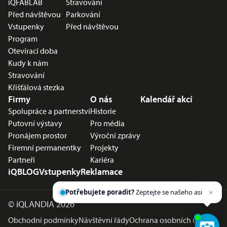
iQFABLAB
Stravování
Před návštěvou
Parkování
Vstupenky
Před návštěvou
Program
Otevírací doba
Kudy k nám
Stravování
Křišťálová stezka
Firmy
O nás
Kalendář akcí
Spolupráce a partnerství
Historie
Putovní výstavy
Pro média
Pronájem prostor
Výroční zprávy
Firemní permanentky
Projekty
Partneři
Kariéra
iQBLOG
Vstupenky
Reklamace
Potřebujete poradit?
Zeptejte se našeho
asistenta
Chettyho
.
©
iQLANDIA 2026
Obchodní podmínky
Návštěvní řády
Ochrana osobních údajů