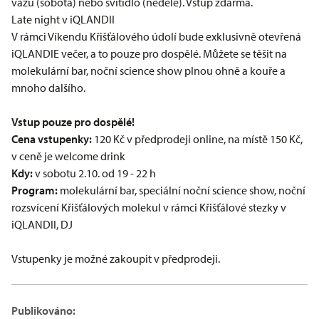
vázu (sobota) nebo svítidlo (neděle). Vstup zdarma.
Late night v iQLANDII
V rámci Víkendu Křišťálového údolí bude exklusivně otevřená
iQLANDIE večer, a to pouze pro dospělé. Můžete se těšit na
molekulární bar, noční science show plnou ohně a kouře a
mnoho dalšího.
Vstup pouze pro dospělé!
Cena vstupenky:
120 Kč v předprodeji online, na místě 150 Kč,
v ceně je welcome drink
Kdy:
v sobotu 2.10. od 19 - 22 h
Program:
molekulární bar, speciální noční science show, noční
rozsvícení Křišťálových molekul v rámci Křišťálové stezky v
iQLANDII, DJ
Vstupenky je možné zakoupit v předprodeji.
Publikováno: