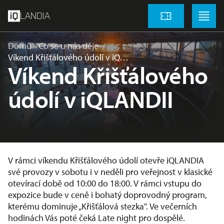
přeskočit na hlavní obsah
Menu
Menu
LANDIA
Vstupenky
Domů
Co se u nás děje
Víkend Křišťálového údolí v iQ…
Víkend Křišťálového
údolí v iQLANDII
V rámci víkendu Křišťálového údolí otevře iQLANDIA
své provozy v sobotu i v neděli pro veřejnost v klasické
otevírací době od 10:00 do 18:00. V rámci vstupu do
expozice bude v ceně i bohatý doprovodný program,
kterému dominuje „Křišťálová stezka". Ve večerních
hodinách Vás poté čeká Late night pro dospělé.