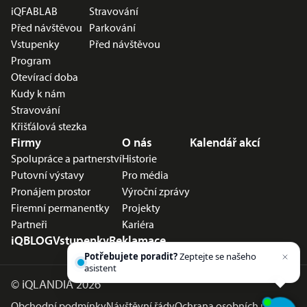
iQFABLAB
Stravování
Před návštěvou
Parkování
Vstupenky
Před návštěvou
Program
Otevírací doba
Kudy k nám
Stravování
Křišťálová stezka
Firmy
O nás
Kalendář akcí
Spolupráce a partnerství
Historie
Putovní výstavy
Pro média
Pronájem prostor
Výroční zprávy
Firemní permanentky
Projekty
Partneři
Kariéra
iQBLOG
Vstupenky
Reklamace
Potřebujete poradit?
Zeptejte se našeho
asistenta
Chettyho
.
©
iQLANDIA 2026
Obchodní podmínky
Návštěvní řády
Ochrana osobních údajů