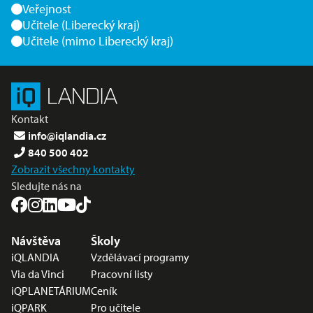
Veřejnost
Učitele (Liberecký kraj)
Učitele (mimo Liberecký kraj)
Kontakt
info@iqlandia.cz
840 500 402
Zobrazit všechny kontakty
Sledujte nás na
Nabídka v zápatí
Návštěva
Školy
iQLANDIA
Vzdělávací programy
Via da Vinci
Pracovní listy
iQPLANETÁRIUM
Ceník
iQPARK
Pro učitele