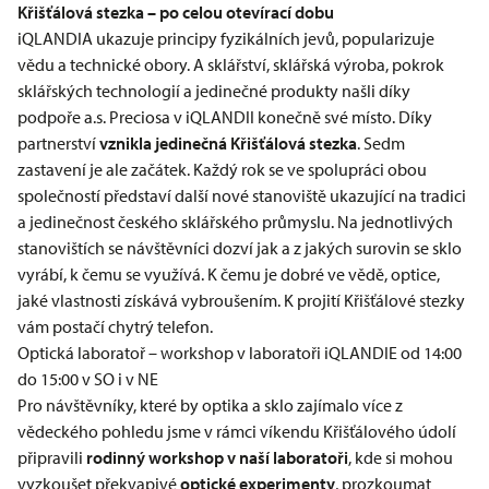
Křišťálová stezka – po celou otevírací dobu
iQLANDIA ukazuje principy fyzikálních jevů, popularizuje
vědu a technické obory. A sklářství, sklářská výroba, pokrok
sklářských technologií a jedinečné produkty našli díky
podpoře a.s. Preciosa v iQLANDII konečně své místo. Díky
partnerství
vznikla jedinečná Křišťálová stezka
. Sedm
zastavení je ale začátek. Každý rok se ve spolupráci obou
společností představí další nové stanoviště ukazující na tradici
a jedinečnost českého sklářského průmyslu. Na jednotlivých
stanovištích se návštěvníci dozví jak a z jakých surovin se sklo
vyrábí, k čemu se využívá. K čemu je dobré ve vědě, optice,
jaké vlastnosti získává vybroušením. K projití Křišťálové stezky
vám postačí chytrý telefon.
Optická laboratoř – workshop v laboratoři iQLANDIE od 14:00
do 15:00 v SO i v NE
Pro návštěvníky, které by optika a sklo zajímalo více z
vědeckého pohledu jsme v rámci víkendu Křišťálového údolí
připravili
rodinný workshop v naší laboratoři
, kde si mohou
vyzkoušet překvapivé
optické experimenty
, prozkoumat