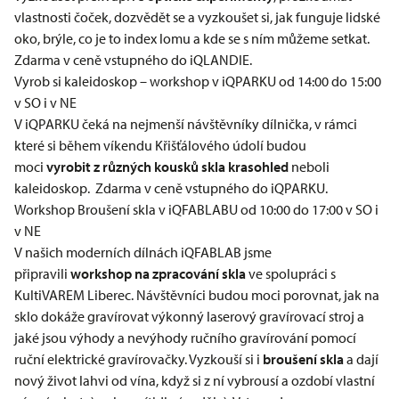
vlastnosti čoček, dozvědět se a vyzkoušet si, jak funguje lidské
oko, brýle, co je to index lomu a kde se s ním můžeme setkat.
Zdarma v ceně vstupného do iQLANDIE.
Vyrob si kaleidoskop – workshop v iQPARKU od 14:00 do 15:00
v SO i v NE
V iQPARKU čeká na nejmenší návštěvníky dílnička, v rámci
které si během víkendu Křišťálového údolí budou
moci
vyrobit z různých kousků skla krasohled
neboli
kaleidoskop. Zdarma v ceně vstupného do iQPARKU.
Workshop Broušení skla v iQFABLABU od 10:00 do 17:00 v SO i
v NE
V našich moderních dílnách iQFABLAB jsme
připravili
workshop na zpracování skla
ve spolupráci s
KultiVAREM Liberec. Návštěvníci budou moci porovnat, jak na
sklo dokáže gravírovat výkonný laserový gravírovací stroj a
jaké jsou výhody a nevýhody ručního gravírování pomocí
ruční elektrické gravírovačky. Vyzkouší si i
broušení skla
a dají
nový život lahvi od vína, když si z ní vybrousí a ozdobí vlastní