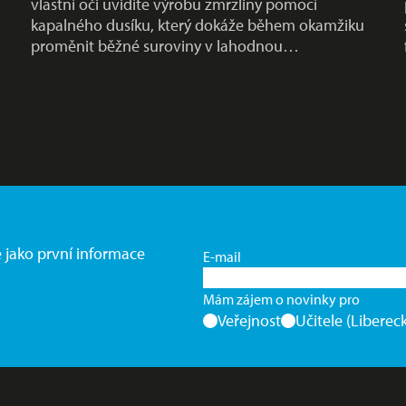
vlastní oči uvidíte výrobu zmrzliny pomocí
kapalného dusíku, který dokáže během okamžiku
proměnit běžné suroviny v lahodnou…
e jako první informace
E-mail
Mám zájem o novinky pro
Veřejnost
Učitele (Libereck