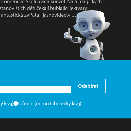
promění ve Školu čar a kouzel. Na 5 magických
stanovištích děti čekají bublající lektvary,
fantastická zvířata i jasnovidectví.…
Odebírat
ý kraj)
Učitele (mimo Liberecký kraj)