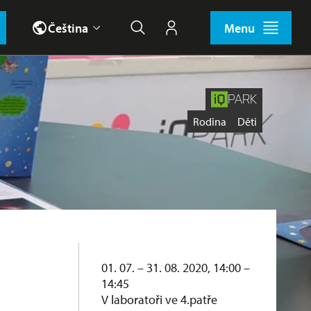
Čeština
Menu
Hledat
Můj účet
PARK
Štítky
Rodina
Děti
01. 07. – 31. 08. 2020, 14:00 –
14:45
V laboratoři ve 4.patře