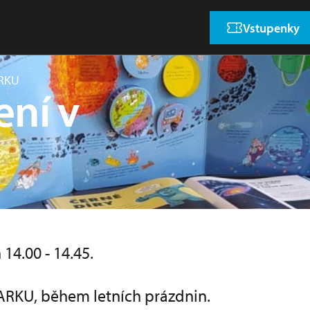
Vstupenky
ARKU
ení v
 14.00 - 14.45.
QPARKU, během letních prázdnin.