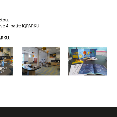
ketou.
i ve 4. patře iQPARKU
ARKU.