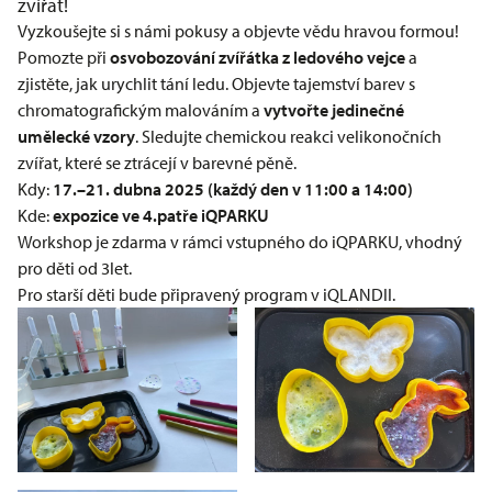
zvířat!
Vyzkoušejte si s námi pokusy a objevte vědu hravou formou!
Pomozte při
osvobozování zvířátka z ledového vejce
a
zjistěte, jak urychlit tání ledu. Objevte tajemství barev s
chromatografickým malováním a
vytvořte jedinečné
umělecké vzory
. Sledujte chemickou reakci velikonočních
zvířat, které se ztrácejí v barevné pěně.
Kdy:
17.–21. dubna 2025 (každý den v 11:00 a 14:00)
Kde:
expozice ve 4.patře iQPARKU
Workshop je zdarma v rámci vstupného do iQPARKU, vhodný
pro děti od 3let.
Pro starší děti bude připravený
program v iQLANDII
.