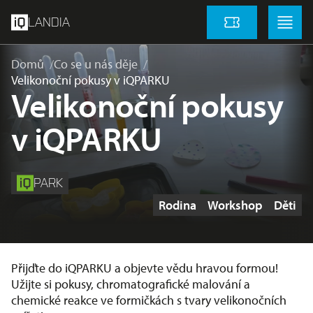
přeskočit na hlavní obsah
Menu
Menu
LANDIA
Vstupenky
Domů
Co se u nás děje
Velikonoční pokusy v iQPARKU
Velikonoční pokusy
v iQPARKU
PARK
Štítky
Rodina
Workshop
Děti
Přijďte do iQPARKU a objevte vědu hravou formou!
Užijte si pokusy, chromatografické malování a
chemické reakce ve formičkách s tvary velikonočních