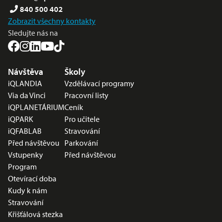
840 500 402
Zobrazit všechny kontakty
Sledujte nás na
Nabídka v zápatí
Návštěva
Školy
iQLANDIA
Vzdělávací programy
Via da Vinci
Pracovní listy
iQPLANETÁRIUM
Ceník
iQPARK
Pro učitele
iQFABLAB
Stravování
Před návštěvou
Parkování
Vstupenky
Před návštěvou
Program
Otevírací doba
Kudy k nám
Stravování
Křišťálová stezka