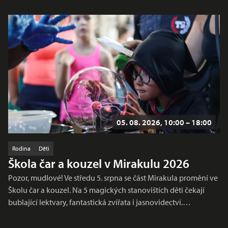
05. 08. 2026, 10:00 – 18:00
Rodina
Děti
Škola čar a kouzel v Mirakulu 2026
Pozor, mudlové! Ve středu 5. srpna se část Mirakula promění ve
Školu čar a kouzel. Na 5 magických stanovištích děti čekají
bublající lektvary, fantastická zvířata i jasnovidectví.…