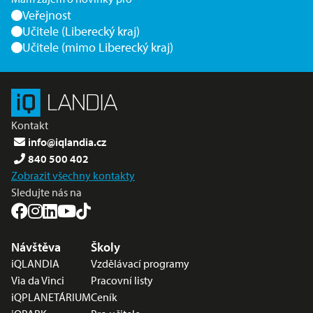
Veřejnost
Učitele (Liberecký kraj)
Učitele (mimo Liberecký kraj)
Kontakt
info@iqlandia.cz
840 500 402
Zobrazit všechny kontakty
Sledujte nás na
Nabídka v zápatí
Návštěva
Školy
iQLANDIA
Vzdělávací programy
Via da Vinci
Pracovní listy
iQPLANETÁRIUM
Ceník