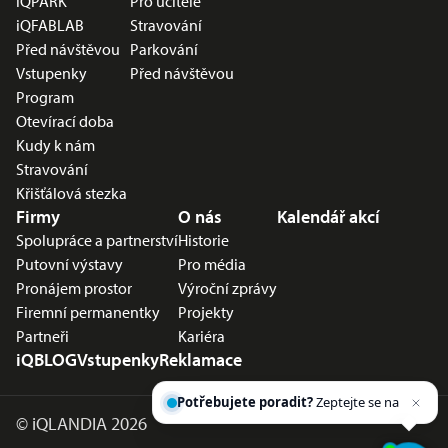
iQPARK
Pro učitele
iQFABLAB
Stravování
Před návštěvou
Parkování
Vstupenky
Před návštěvou
Program
Otevírací doba
Kudy k nám
Stravování
Křišťálová stezka
Firmy
O nás
Kalendář akcí
Spolupráce a partnerství
Historie
Putovní výstavy
Pro média
Pronájem prostor
Výroční zprávy
Firemní permanentky
Projekty
Partneři
Kariéra
iQBLOG
Vstupenky
Reklamace
Potřebujete poradit?
Zeptejte se našeho
asistenta
C
©
iQLANDIA 2026