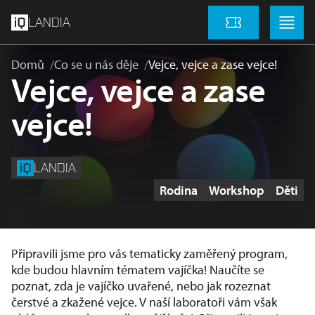
přeskočit na hlavní obsah
Menu
Menu
LANDIA
Vstupenky
Domů
Co se u nás děje
Vejce, vejce a zase vejce!
Vejce, vejce a zase
vejce!
LANDIA
Štítky
Rodina
Workshop
Děti
Připravili jsme pro vás tematicky zaměřený program,
kde budou hlavním tématem vajíčka! Naučíte se
poznat, zda je vajíčko uvařené, nebo jak rozeznat
čerstvé a zkažené vejce. V naší laboratoři vám však