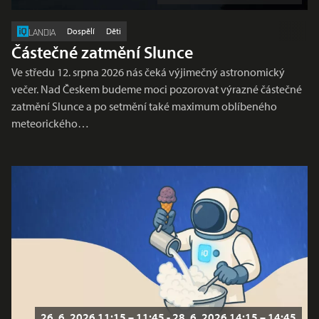
Dospělí
Děti
LANDIA
Částečné zatmění Slunce
Ve středu 12. srpna 2026 nás čeká výjimečný astronomický
večer. Nad Českem budeme moci pozorovat výrazné částečné
zatmění Slunce a po setmění také maximum oblíbeného
meteorického…
26. 6. 2026 11:15 – 11:45 - 28. 6. 2026 14:15 – 14:45