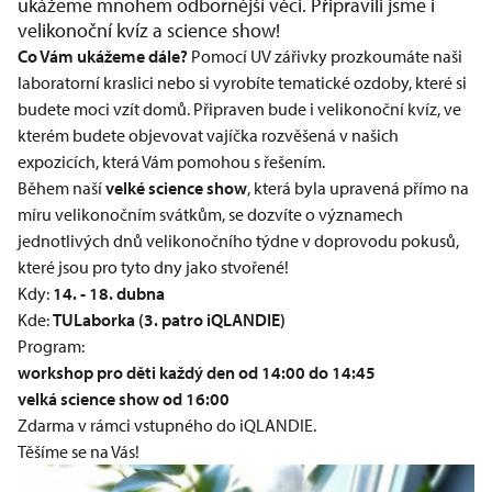
ukážeme mnohem odbornější věci. Připravili jsme i
velikonoční kvíz a science show!
Co Vám ukážeme dále?
Pomocí UV zářivky prozkoumáte naši
laboratorní kraslici nebo si vyrobíte tematické ozdoby, které si
budete moci vzít domů. Připraven bude i velikonoční kvíz, ve
kterém budete objevovat vajíčka rozvěšená v našich
expozicích, která Vám pomohou s řešením.
Během naší
velké science show
, která byla upravená přímo na
míru velikonočním svátkům, se dozvíte o významech
jednotlivých dnů velikonočního týdne v doprovodu pokusů,
které jsou pro tyto dny jako stvořené!
Kdy:
14. - 18. dubna
Kde:
TULaborka (3. patro iQLANDIE)
Program:
workshop pro děti každý den od 14:00 do 14:45
velká science show od 16:00
Zdarma v rámci vstupného do iQLANDIE.
Těšíme se na Vás!