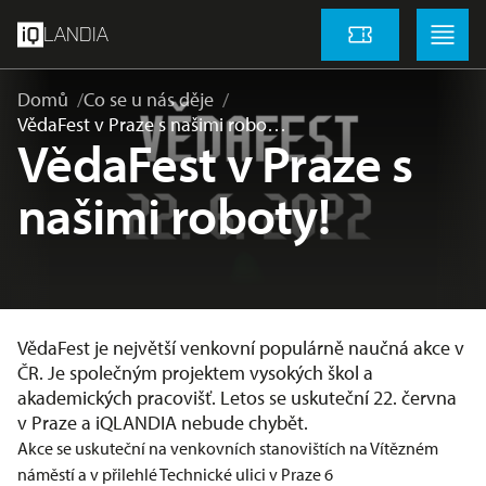
přeskočit na hlavní obsah
Menu
Menu
LANDIA
Vstupenky
Domů
Co se u nás děje
VědaFest v Praze s našimi robo…
VědaFest v Praze s
našimi roboty!
VědaFest je největší venkovní populárně naučná akce v
ČR. Je společným projektem vysokých škol a
akademických pracovišť. Letos se uskuteční 22. června
v Praze a iQLANDIA nebude chybět.
Akce se uskuteční na venkovních stanovištích na Vítězném
náměstí a v přilehlé Technické ulici v Praze 6