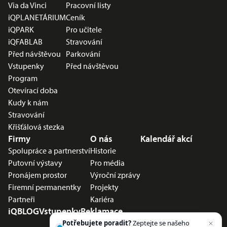
Via da Vinci
Pracovní listy
iQPLANETÁRIUM
Ceník
iQPARK
Pro učitele
iQFABLAB
Stravování
Před návštěvou
Parkování
Vstupenky
Před návštěvou
Program
Otevírací doba
Kudy k nám
Stravování
Křišťálová stezka
Firmy
O nás
Kalendář akcí
Spolupráce a partnerství
Historie
Putovní výstavy
Pro média
Pronájem prostor
Výroční zprávy
Firemní permanentky
Projekty
Partneři
Kariéra
iQBLOG
Vstupenky
Reklamace
Potřebujete poradit?
Zeptejte se našeho