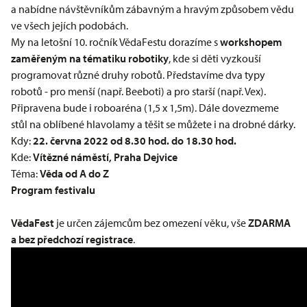
a nabídne návštěvníkům zábavným a hravým způsobem vědu
ve všech jejích podobách.
My na letošní 10. ročník VědaFestu dorazíme s
workshopem
zaměřeným na tématiku robotiky
, kde si děti vyzkouší
programovat různé druhy robotů. Představíme dva typy
robotů - pro menší (např. Beeboti) a pro starší (např. Vex).
Připravena bude i roboaréna (1,5 x 1,5m). Dále dovezmeme
stůl na oblíbené hlavolamy a těšit se můžete i na drobné dárky.
Kdy:
22. června 2022 od 8.30 hod. do 18.30 hod.
Kde:
Vítězné náměstí, Praha Dejvice
Téma:
Věda od A do Z
Program festivalu
VědaFest
je určen zájemcům bez omezení věku, vše
ZDARMA
a bez předchozí registrace
.