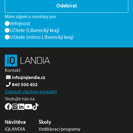
Odebírat
Mám zájem o novinky pro
Veřejnost
Učitele (Liberecký kraj)
Učitele (mimo Liberecký kraj)
Kontakt
info@iqlandia.cz
840 500 402
Zobrazit všechny kontakty
Sledujte nás na
Nabídka v zápatí
Návštěva
Školy
iQLANDIA
Vzdělávací programy