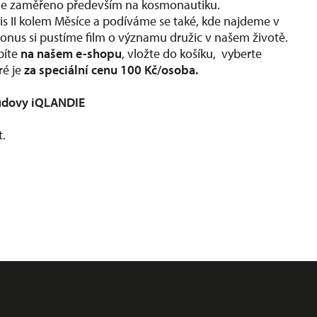
ude zaměřeno především na kosmonautiku.
 II kolem Měsíce a podíváme se také, kde najdeme v
bonus si pustíme film o významu družic v našem životě.
píte
na našem e-shopu
, vložte do košíku, vyberte
ré je
za speciální cenu 100 Kč/osoba.
budovy iQLANDIE
t.