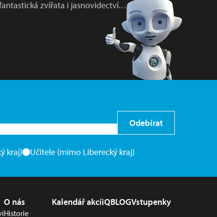
fantastická zvířata i jasnovidectví.…
Odebírat
ý kraj)
Učitele (mimo Liberecký kraj)
O nás
Kalendář akcí
iQBLOG
Vstupenky
ví
Historie