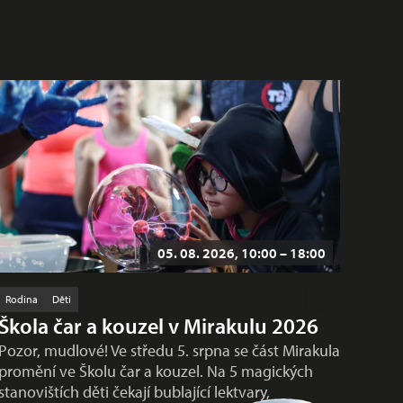
05. 08. 2026, 10:00 – 18:00
Rodina
Děti
Škola čar a kouzel v Mirakulu 2026
Pozor, mudlové! Ve středu 5. srpna se část Mirakula
promění ve Školu čar a kouzel. Na 5 magických
stanovištích děti čekají bublající lektvary,