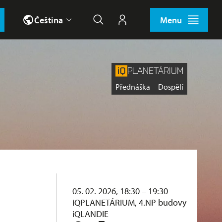
Čeština
Menu
Hledat
Můj účet
PLANETÁRIUM
Štítky
Přednáška
Dospělí
05. 02. 2026, 18:30 – 19:30
iQPLANETÁRIUM, 4.NP budovy
iQLANDIE