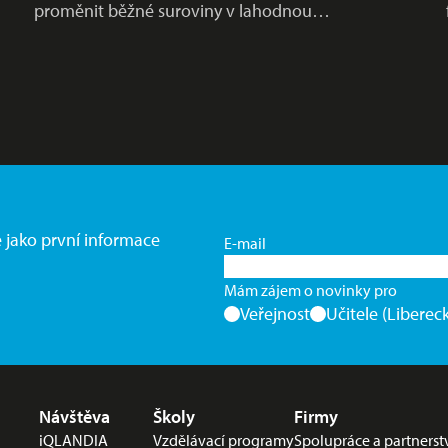
proměnit běžné suroviny v lahodnou…
e jako první informace
E-mail
Mám zájem o novinky pro
Veřejnost
Učitele (Libereck
Nabídka v zápatí
Návštěva
Školy
Firmy
iQLANDIA
Vzdělávací programy
Spolupráce a partnerst