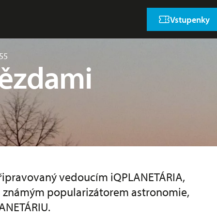
Vstupenky
 55
vězdami
 připravovaný vedoucím iQPLANETÁRIA,
 známým popularizátorem astronomie,
LANETÁRIU.