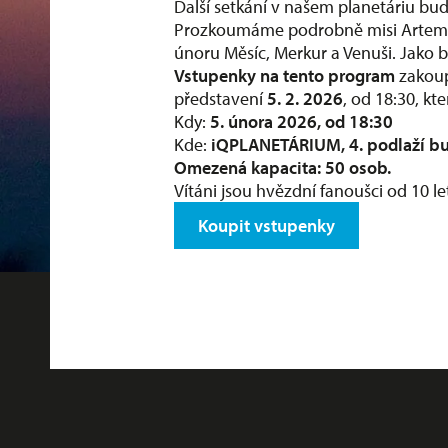
Další setkání v našem planetáriu b
Prozkoumáme podrobně misi Artemis
únoru Měsíc, Merkur a Venuši. Jako 
Vstupenky na tento program
zakou
představení
5. 2. 2026
, od 18:30, kte
Kdy:
5. února 2026, od 18:30
Kde:
iQPLANETÁRIUM
, 4. podlaží 
Omezená kapacita: 50 osob.
Vítáni jsou hvězdní fanoušci od 10 le
Koupit vstupenky