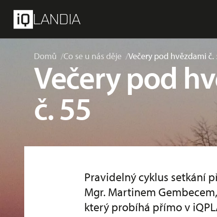
přeskočit na hlavní obsah
Menu
LANDIA
Domů
Co se u nás děje
Večery pod hvězdami č.
Večery pod h
č. 55
Pravidelný cyklus setkání
Mgr. Martinem Gembecem,
který probíhá přímo v iQP