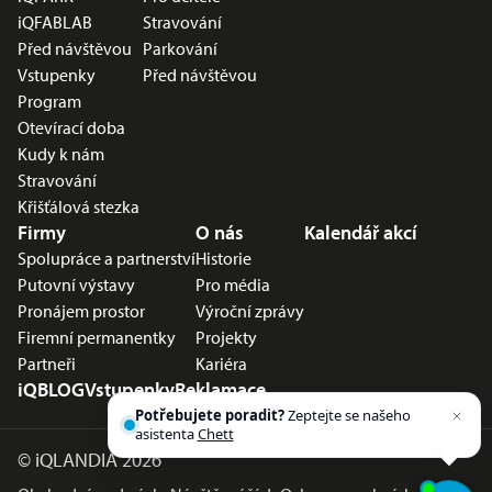
iQFABLAB
Stravování
Před návštěvou
Parkování
Vstupenky
Před návštěvou
Program
Otevírací doba
Kudy k nám
Stravování
Křišťálová stezka
Firmy
O nás
Kalendář akcí
Spolupráce a partnerství
Historie
Putovní výstavy
Pro média
Pronájem prostor
Výroční zprávy
Firemní permanentky
Projekty
Partneři
Kariéra
iQBLOG
Vstupenky
Reklamace
Potřebujete poradit?
Zeptejte se našeho
asistenta
Chettyho
.
©
iQLANDIA 2026