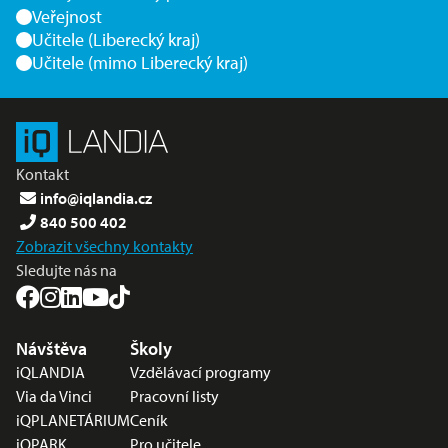
Veřejnost
Učitele (Liberecký kraj)
Učitele (mimo Liberecký kraj)
Kontakt
info@iqlandia.cz
840 500 402
Zobrazit všechny kontakty
Sledujte nás na
Nabídka v zápatí
Návštěva
Školy
iQLANDIA
Vzdělávací programy
Via da Vinci
Pracovní listy
iQPLANETÁRIUM
Ceník
iQPARK
Pro učitele