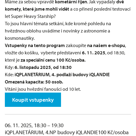
Máme za sebou vpravdě
kometární říjen
. Jak vypadaly
dvě
komety, které jsme mohli vidět
a co přinesl poslední testovací
let Super Heavy Starship?
To jsou hlavní témata setkání, kde kromě pohledu na
hvězdnou oblohu uvádíme i novinky z astronomie a
kosmonautiky.
Vstupenky na tento program
zakoupíte
na našem e-shopu
,
vložte do košíku, vyberte představení
6. 11. 2025
, od 18:30,
které je
za speciální cenu 100 Kč/osoba.
Kdy:
6. listopadu 2025, od 18:30
Kde:
iQPLANETÁRIUM
, 4. podlaží budovy iQLANDIE
Omezená kapacita: 50 osob.
Vítáni jsou hvězdní fanoušci od 10 let.
Koupit vstupenky
06. 11. 2025, 18:30 – 19:30
iQPLANETÁRIUM, 4.NP budovy iQLANDIE
100 Kč/osoba