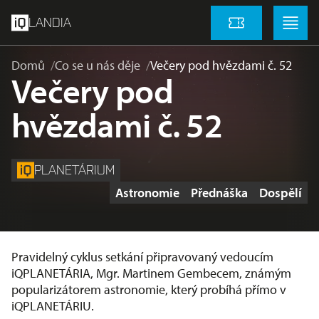
přeskočit na hlavní obsah
Menu
Menu
LANDIA
Vstupenky
Domů
Co se u nás děje
Večery pod hvězdami č. 52
Večery pod
hvězdami č. 52
PLANETÁRIUM
Štítky
Astronomie
Přednáška
Dospělí
Pravidelný cyklus setkání připravovaný vedoucím
iQPLANETÁRIA, Mgr. Martinem Gembecem, známým
popularizátorem astronomie, který probíhá přímo v
iQPLANETÁRIU.