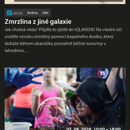
Rodina
Děti
LANDIA
Zmrzlina z jiné galaxie
Jak chutná věda? Přijďte to zjistit do iQLANDIE! Na vlastní oči
uvidíte výrobu zmrzliny pomocí kapalného dusíku, který
dokáže během okamžiku proměnit běžné suroviny v
lahodnou…
05. 08. 2026, 10:00 – 18:00