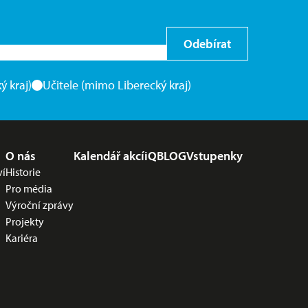
Odebírat
ý kraj)
Učitele (mimo Liberecký kraj)
O nás
Kalendář akcí
iQBLOG
Vstupenky
ví
Historie
Pro média
Výroční zprávy
Projekty
Kariéra