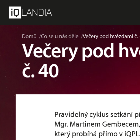
přeskočit na hlavní obsah
Menu
LANDIA
Domů
Co se u nás děje
Večery pod hvězdami č.
Večery pod h
č. 40
Pravidelný cyklus setkání
Mgr. Martinem Gembecem,
který probíhá přímo v iQP