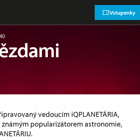
Vstupenky
 40
vězdami
 připravovaný vedoucím iQPLANETÁRIA,
 známým popularizátorem astronomie,
LANETÁRIU.