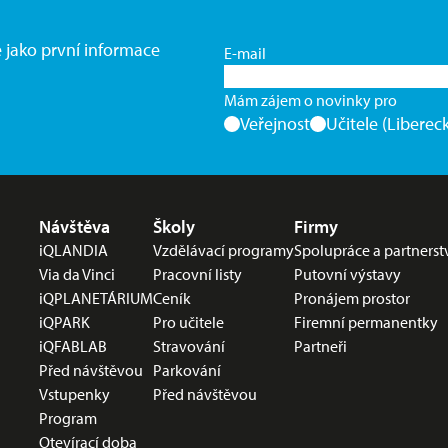
e jako první informace
E-mail
Mám zájem o novinky pro
Veřejnost
Učitele (Libereck
Nabídka v zápatí
Návštěva
Školy
Firmy
iQLANDIA
Vzdělávací programy
Spolupráce a partnerst
Via da Vinci
Pracovní listy
Putovní výstavy
iQPLANETÁRIUM
Ceník
Pronájem prostor
iQPARK
Pro učitele
Firemní permanentky
iQFABLAB
Stravování
Partneři
Před návštěvou
Parkování
Vstupenky
Před návštěvou
Program
Otevírací doba