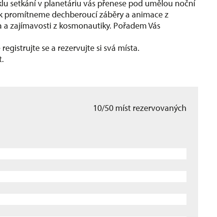
klu setkání v planetáriu vás přenese pod umělou noční
ak promítneme dechberoucí záběry a animace z
na a zajímavosti z kosmonautiky. Pořadem Vás
gistrujte se a rezervujte si svá místa.​
t.
10/50 míst rezervovaných