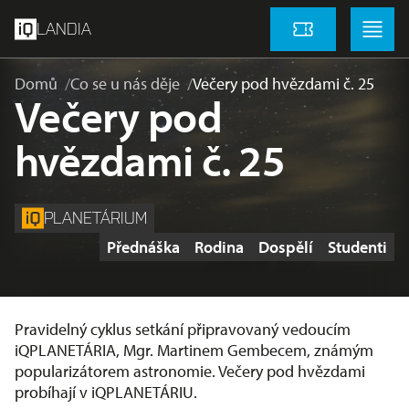
přeskočit na hlavní obsah
Menu
Menu
LANDIA
Vstupenky
Domů
Co se u nás děje
Večery pod hvězdami č. 25
Večery pod
hvězdami č. 25
PLANETÁRIUM
Štítky
Přednáška
Rodina
Dospělí
Studenti
Pravidelný cyklus setkání připravovaný vedoucím
iQPLANETÁRIA, Mgr. Martinem Gembecem, známým
popularizátorem astronomie. Večery pod hvězdami
probíhají v iQPLANETÁRIU.