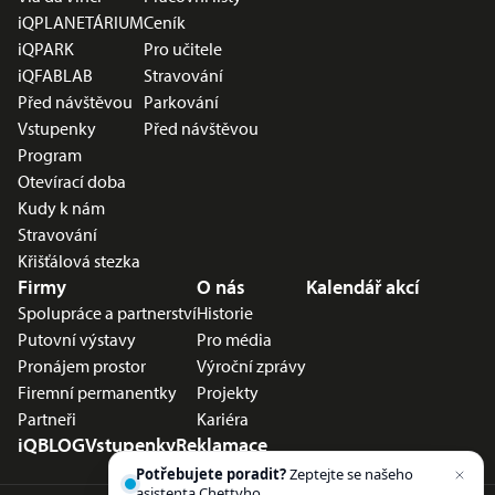
iQPLANETÁRIUM
Ceník
iQPARK
Pro učitele
iQFABLAB
Stravování
Před návštěvou
Parkování
Vstupenky
Před návštěvou
Program
Otevírací doba
Kudy k nám
Stravování
Křišťálová stezka
Firmy
O nás
Kalendář akcí
Spolupráce a partnerství
Historie
Putovní výstavy
Pro média
Pronájem prostor
Výroční zprávy
Firemní permanentky
Projekty
Partneři
Kariéra
iQBLOG
Vstupenky
Reklamace
Potřebujete poradit?
Zeptejte se našeho
asistenta
Chettyho
.