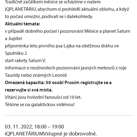
Tradičně začátkem měsíce se scházíme v našem
iQPLANETÁRIU, abychom si prohlédli aktuální oblohu, a když
to počasí umožní, podívali se i dalekohledy.
Aktuální témata:
v případě dobrého počasí i pozorování Měsíce a planet Saturn
a Jupiter
připomínka letu prvního psa Lajka na oběžnou dráhu ve
Sputniku 2
start rakety Saturn V.
informace o možnostech pozorování jasných meteorů z roje
Tauridy nebo známých Leonid
Omezená kapacita: 50 osob! Prosím registrujte se a
rezervujte si svá místa.​
Vítáni jsou hvězdní fanoušci od 10 let.
Těšíme se na galaktickou viděnou!
03. 11. 2022, 18:00 – 19:00
iQPLANETÁRIUM
Vstupné je dobrovolné.