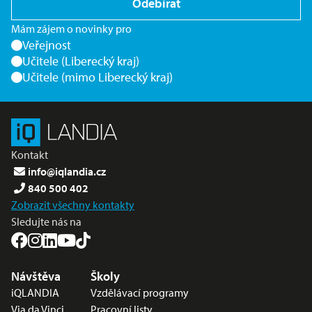
Odebírat
Mám zájem o novinky pro
Veřejnost
Učitele (Liberecký kraj)
Učitele (mimo Liberecký kraj)
Kontakt
info@iqlandia.cz
840 500 402
Zobrazit všechny kontakty
Sledujte nás na
Nabídka v zápatí
Návštěva
Školy
iQLANDIA
Vzdělávací programy
Via da Vinci
Pracovní listy