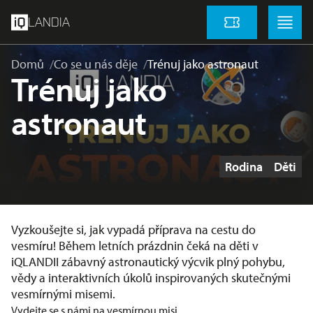
přeskočit na hlavní obsah
Menu
Menu
LANDIA
Vstupenky
Domů
Co se u nás děje
Trénuj jako astronaut
Trénuj jako
astronaut
Štítky
Rodina
Děti
Vyzkoušejte si, jak vypadá příprava na cestu do
vesmíru! Během letních prázdnin čeká na děti v
iQLANDII zábavný astronautický výcvik plný pohybu,
vědy a interaktivních úkolů inspirovaných skutečnými
vesmírnými misemi.
Vydejte se s námi na vesmírnou misi