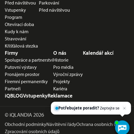
Před návštěvou
Parkování
Vstupenky
Před návštěvou
Program
Otevírací doba
Kudy k nám
Stravování
Křišťálová stezka
Firmy
O nás
Kalendář akcí
Spolupráce a partnerství
Historie
Putovní výstavy
Pro média
Pronájem prostor
Výroční zprávy
Firemní permanentky
Projekty
Partneři
Kariéra
iQBLOG
Vstupenky
Reklamace
Potřebujete poradit?
Zeptejte se našeho
asistenta
Chettyho
.
©
iQLANDIA 2026
Obchodní podmínky
Návštěvní řády
Ochrana osobních údajů
Zpracování osobních údajů