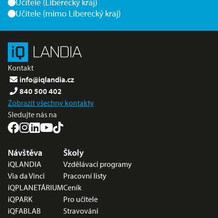
Učitele (Liberecký kraj)
Učitele (mimo Liberecký kraj)
Kontakt
info@iqlandia.cz
840 500 402
Zobrazit všechny kontakty
Sledujte nás na
Nabídka v zápatí
Návštěva
Školy
iQLANDIA
Vzdělávací programy
Via da Vinci
Pracovní listy
iQPLANETÁRIUM
Ceník
iQPARK
Pro učitele
iQFABLAB
Stravování