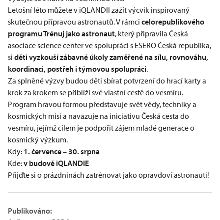
Letošní léto můžete v iQLANDII zažít výcvik inspirovaný
skutečnou přípravou astronautů. V rámci
celorepublikového
programu Trénuj jako astronaut
, který připravila Česká
asociace science center ve spolupráci s ESERO Česká republika,
si
děti vyzkouší zábavné úkoly zaměřené na sílu, rovnováhu,
koordinaci, postřeh i týmovou spolupráci
.
Za splněné výzvy budou děti sbírat potvrzení do hrací karty a
krok za krokem se přiblíží své vlastní cestě do vesmíru.
Program hravou formou představuje svět vědy, techniky a
kosmických misí a navazuje na iniciativu Česká cesta do
vesmíru, jejímž cílem je podpořit zájem mladé generace o
kosmický výzkum.
Kdy:
1. července – 30. srpna
Kde:
v budově
iQLANDIE
Přijďte si o prázdninách zatrénovat jako opravdoví astronauti!
Publikováno: