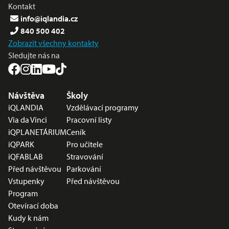
Kontakt
info@iqlandia.cz
840 500 402
Zobrazit všechny kontakty
Sledujte nás na
Nabídka v zápatí
Návštěva
Školy
iQLANDIA
Vzdělávací programy
Via da Vinci
Pracovní listy
iQPLANETÁRIUM
Ceník
iQPARK
Pro učitele
iQFABLAB
Stravování
Před návštěvou
Parkování
Vstupenky
Před návštěvou
Program
Otevírací doba
Kudy k nám