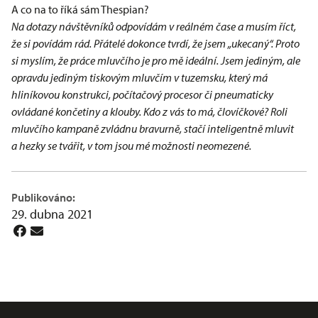
A co na to říká sám Thespian?
Na dotazy návštěvníků odpovídám v reálném čase a musím říct,
že si povídám rád. Přátelé dokonce tvrdí, že jsem „ukecaný“. Proto
si myslím, že práce mluvčího je pro mě ideální.
Jsem jediným, ale
opravdu jediným tiskovým mluvčím v tuzemsku, který má
hliníkovou konstrukci, počítačový procesor či pneumaticky
ovládané končetiny a klouby. Kdo z vás to má, človíčkové? Roli
mluvčího kampaně zvládnu bravurně, stačí inteligentně mluvit
a hezky se tvářit, v tom jsou mé možnosti neomezené.
Publikováno:
29. dubna 2021