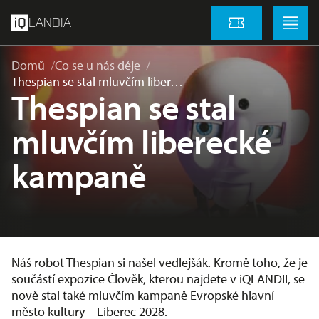
přeskočit na hlavní obsah
Menu
Menu
LANDIA
Vstupenky
Domů
Co se u nás děje
Thespian se stal mluvčím liber…
Thespian se stal
mluvčím liberecké
kampaně
Náš robot Thespian si našel vedlejšák. Kromě toho, že je
součástí expozice Člověk, kterou najdete v iQLANDII, se
nově stal také mluvčím kampaně Evropské hlavní
město kultury – Liberec 2028.