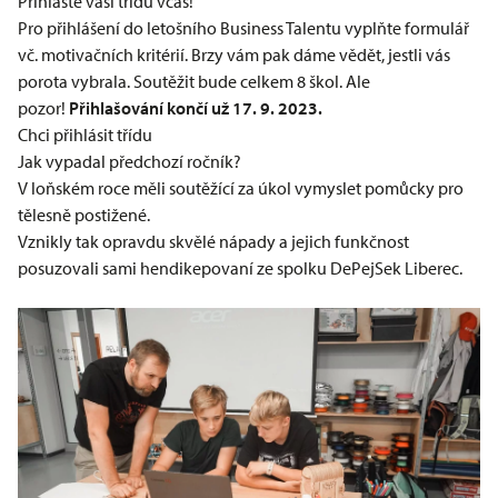
Přihlaste vaši třídu včas!
Pro přihlášení do letošního Business Talentu vyplňte formulář
vč. motivačních kritérií. Brzy vám pak dáme vědět, jestli vás
porota vybrala. Soutěžit bude celkem 8 škol. Ale
pozor!
Přihlašování končí už 17. 9. 2023.
Chci přihlásit třídu
Jak vypadal předchozí ročník?
V loňském roce
měli soutěžící za úkol vymyslet pomůcky pro
tělesně postižené.
Vznikly tak opravdu skvělé nápady a jejich funkčnost
posuzovali sami hendikepovaní ze spolku
DePejSek Liberec.