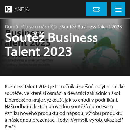
přeskočit na hlavní obsah
Menu
Menu
LANDIA
Vstupenky
Domů
Co se u nás děje
Soutěž Business Talent 2023
Soutěž Business
Talent 2023
Business Talent 2023 je III. ročník úspěšné polytechnické
soutěže, ve které si osmáci a deváťáci základních škol
Libereckého kraje vyzkouší, jak to chodí v podnikání.
Naši odborní lektoři provedou soutěžící procesem
vzniku nového produktu od nápadu, výrobu produktu
a následnou prezentaci. Tedy: „Vymysli, vyrob, ukaž se!"
Proč?