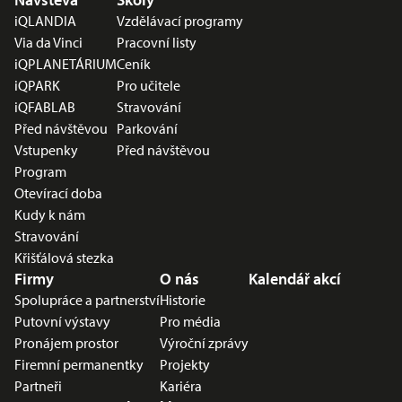
iQLANDIA
Vzdělávací programy
Via da Vinci
Pracovní listy
iQPLANETÁRIUM
Ceník
iQPARK
Pro učitele
iQFABLAB
Stravování
Před návštěvou
Parkování
Vstupenky
Před návštěvou
Program
Otevírací doba
Kudy k nám
Stravování
Křišťálová stezka
Firmy
O nás
Kalendář akcí
Spolupráce a partnerství
Historie
Putovní výstavy
Pro média
Pronájem prostor
Výroční zprávy
Firemní permanentky
Projekty
Partneři
Kariéra