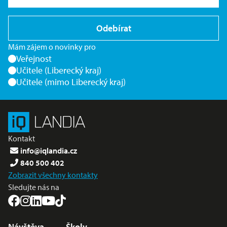
Odebírat
Mám zájem o novinky pro
Veřejnost
Učitele (Liberecký kraj)
Učitele (mimo Liberecký kraj)
Kontakt
info@iqlandia.cz
840 500 402
Zobrazit všechny kontakty
Sledujte nás na
Nabídka v zápatí
Návštěva
Školy