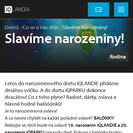
přeskočit na hlavní obsah
Menu
Menu
LANDIA
Vstupenky
Domů
Co se u nás děje
Slavíme narozeniny!
Slavíme narozeniny!
Štítky
Rodina
Letos do narozeninového dortu iQLANDIE přidáme
desátou svíčku. A do dortu iQPARKU dokonce
dvacátou! Co z toho plyne? Radost, dárky, oslava a
hlavně hodně balóóónků!
Je tu narozeninová oslava!
A co nesmí chybět na každé pořádné oslavě?
BALÓNKY
!
Nebojte se, těch bude na oslavě
10. narozenin iQLANDIE a 20.
narozenin iQPARKU
opravdu dost. Pokusy s balónky budou