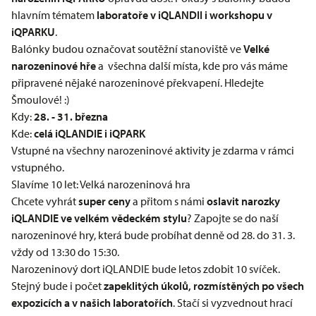
hlavním tématem
laboratoře v iQLANDII i
workshopu v
iQPARKU
.
Balónky budou označovat soutěžní stanoviště ve
Velké
narozeninové hře
a všechna další místa, kde pro vás máme
připravené nějaké narozeninové překvapení. Hledejte
Šmoulové! :)
Kdy:
28. - 31. března
Kde:
celá iQLANDIE i iQPARK
Vstupné na všechny narozeninové aktivity je zdarma v rámci
vstupného.
Slavíme 10 let: Velká narozeninová hra
Chcete vyhrát
super ceny
a přitom s námi
oslavit narozky
iQLANDIE ve velkém vědeckém stylu
? Zapojte se do naší
narozeninové hry, která bude probíhat denně od 28. do 31. 3.
vždy od 13:30 do 15:30.
Narozeninový dort iQLANDIE bude letos zdobit 10 svíček.
Stejný bude i počet
zapeklitých úkolů, rozmístěných po všech
expozicích a v našich laboratořích
. Stačí si vyzvednout hrací