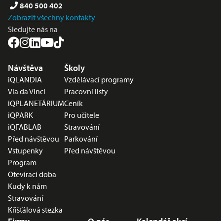
840 500 402
Zobrazit všechny kontakty
Sledujte nás na
Nabídka v zápatí
Návštěva
Školy
iQLANDIA
Vzdělávací programy
Via da Vinci
Pracovní listy
iQPLANETÁRIUM
Ceník
iQPARK
Pro učitele
iQFABLAB
Stravování
Před návštěvou
Parkování
Vstupenky
Před návštěvou
Program
Otevírací doba
Kudy k nám
Stravování
Křišťálová stezka