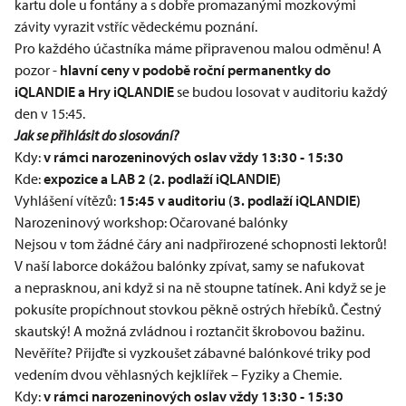
kartu dole u fontány a s dobře promazanými mozkovými
závity vyrazit vstříc vědeckému poznání.
Pro každého účastníka máme připravenou malou odměnu! A
pozor -
hlavní ceny v podobě roční permanentky do
iQLANDIE a Hry iQLANDIE
se budou losovat v auditoriu každý
den v 15:45.
Jak se přihlásit do slosování?
Kdy:
v rámci narozeninových oslav vždy ​13:30 - 15:30
Kde:
expozice a LAB 2 (2. podlaží
iQLANDIE
)
Vyhlášení vítězů:
15:45 v auditoriu (3. podlaží
iQLANDIE
)
Narozeninový workshop: Očarované balónky
Nejsou v tom žádné čáry ani nadpřirozené schopnosti lektorů!
V naší laborce dokážou balónky zpívat, samy se nafukovat
a neprasknou, ani když si na ně stoupne tatínek. Ani když se je
pokusíte propíchnout stovkou pěkně ostrých hřebíků. Čestný
skautský! A možná zvládnou i roztančit škrobovou bažinu.
Nevěříte? Přijďte si vyzkoušet zábavné balónkové triky pod
vedením dvou věhlasných kejklířek – Fyziky a Chemie.
Kdy:
v rámci narozeninových oslav vždy 13:30 - 15:30