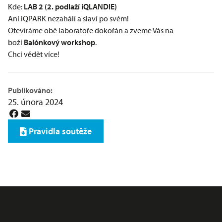
Kde:
LAB 2 (2. podlaží
iQLANDIE
)
Ani iQPARK nezahálí a slaví po svém!
Otevíráme obě laboratoře dokořán a zveme Vás na
boží
Balónkový workshop
.
Chci vědět více!
Publikováno:
25. února 2024
Pravidla soutěže