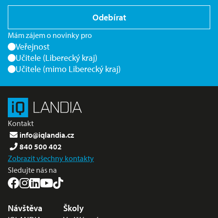
Odebírat
Mám zájem o novinky pro
Veřejnost
Učitele (Liberecký kraj)
Učitele (mimo Liberecký kraj)
Kontakt
info@iqlandia.cz
840 500 402
Zobrazit všechny kontakty
Sledujte nás na
Nabídka v zápatí
Návštěva
Školy