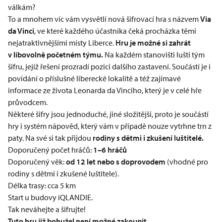
válkám?
To a mnohem víc vám vysvětlí nová šifrovací hra s názvem
Via
da Vinci
, ve které každého účastníka čeká procházka těmi
nejatraktivnějšími místy Liberce.
Hru je možné si zahrát
v libovolně početném týmu.
Na každém stanovišti luští tým
šifru, jejíž řešení prozradí pozici dalšího zastavení. Součástí je i
povídání o příslušné liberecké lokalitě a též zajímavé
informace ze života Leonarda da Vinciho, který je v celé hře
průvodcem.
Některé šifry jsou jednoduché, jiné složitější, proto je součástí
hry i systém nápověd, který vám v případě nouze vytrhne trn z
paty. Na své si tak přijdou
rodiny s dětmi i zkušení luštitelé.
Doporučený počet hráčů:
1–6 hráčů
Doporučený věk:
od 12 let nebo s doprovodem
(vhodné pro
rodiny s dětmi i zkušené luštitele).
Délka trasy: cca 5 km
Start u budovy iQLANDIE.
Tak neváhejte a šifrujte!
Tuto hru již bohužel není možné zakoupit.