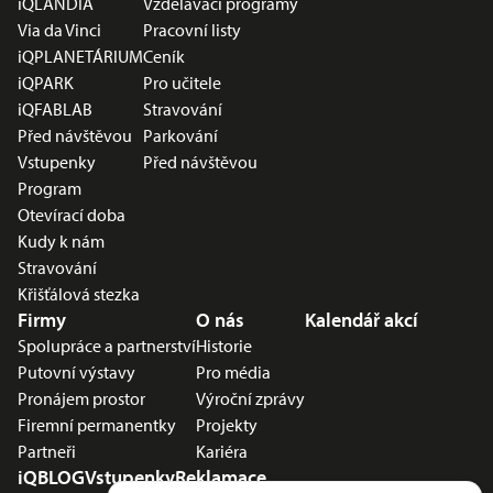
iQLANDIA
Vzdělávací programy
Via da Vinci
Pracovní listy
iQPLANETÁRIUM
Ceník
iQPARK
Pro učitele
iQFABLAB
Stravování
Před návštěvou
Parkování
Vstupenky
Před návštěvou
Program
Otevírací doba
Kudy k nám
Stravování
Křišťálová stezka
Firmy
O nás
Kalendář akcí
Spolupráce a partnerství
Historie
Putovní výstavy
Pro média
Pronájem prostor
Výroční zprávy
Firemní permanentky
Projekty
Partneři
Kariéra
iQBLOG
Vstupenky
Reklamace