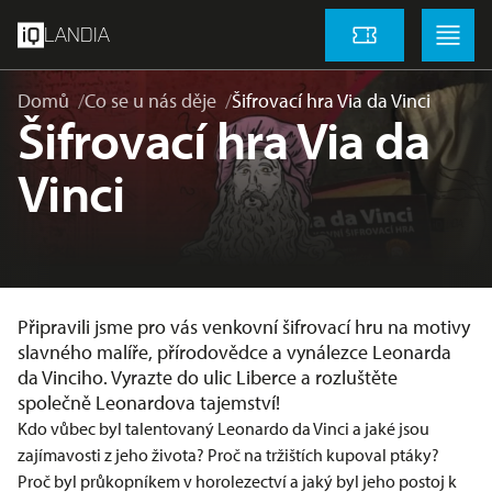
přeskočit na hlavní obsah
Menu
Menu
LANDIA
Vstupenky
Domů
Co se u nás děje
Šifrovací hra Via da Vinci
Šifrovací hra Via da
Vinci
Připravili jsme pro vás venkovní šifrovací hru na motivy
slavného malíře, přírodovědce a vynálezce Leonarda
da Vinciho. Vyrazte do ulic Liberce a rozluštěte
společně Leonardova tajemství!
Kdo vůbec byl talentovaný Leonardo da Vinci a jaké jsou
zajímavosti z jeho života? Proč na tržištích kupoval ptáky?
Proč byl průkopníkem v horolezectví a jaký byl jeho postoj k