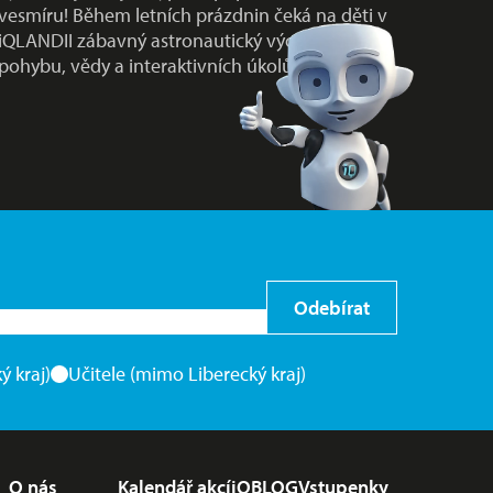
vesmíru! Během letních prázdnin čeká na děti v
iQLANDII zábavný astronautický výcvik plný
pohybu, vědy a interaktivních úkolů…
Odebírat
ý kraj)
Učitele (mimo Liberecký kraj)
O nás
Kalendář akcí
iQBLOG
Vstupenky