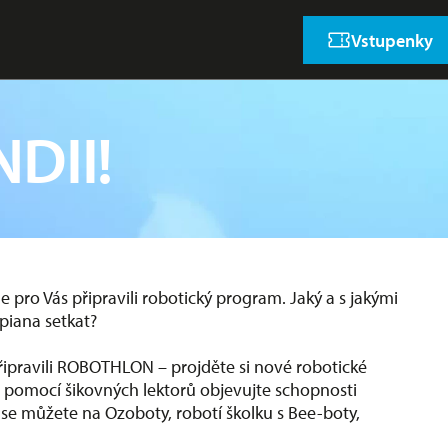
Vstupenky
NDII!
 pro Vás připravili robotický program. Jaký a s jakými
piana setkat?
řipravili ROBOTHLON – projděte si nové robotické
s pomocí šikovných lektorů objevujte schopnosti
t se můžete na Ozoboty, robotí školku s Bee-boty,