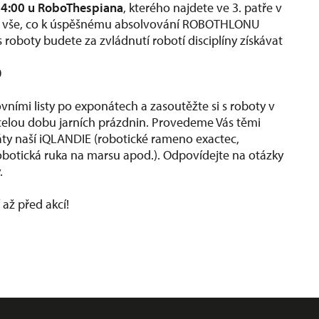
14:00 u RoboThespiana
, kterého najdete ve 3. patře v
ělí vše, co k úspěšnému absolvování ROBOTHLONU
 roboty budete za zvládnutí robotí disciplíny získávat
0
vními listy po exponátech a zasoutěžte si s roboty v
celou dobu jarních prázdnin. Provedeme Vás těmi
áty naší iQLANDIE (robotické rameno exactec,
obotická ruka na marsu apod.). Odpovídejte na otázky
.
až před akcí!