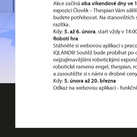
Akce začíná
oba víkendové dny ve 
expozici Člověk – Thespian Vám sd
budete potřebovat. Na stanovištích s
razítka.
Kdy:
5. až 6. února
, start vždy v 14:0
Robotí hra
Stáhněte si webovou aplikaci s praco
iQLANDII! Soutěž bude probíhat po 
nejzajímavějšími robotickými expon
robotické rameno engel, thespian, r
a zasoutěžte si s námi o drobné ceny
Kdy:
5. února až 20. března
Odkaz na webovou aplikaci - funkční 