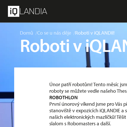
přeskočit na hlavní obsah
Menu
LANDIA
Domů
Co se u nás děje
Roboti v iQLANDII!
Roboti v iQLA
Únor patří robotům! Tento měsíc jsme
roboty se můžete vedle našeho Thes
ROBOTHLON
První únorový víkend jsme pro Vás p
stanoviště v expozicích iQLANDIE a 
našich elektronických mazlíčků! Těši
slalom s Robomasters a další.