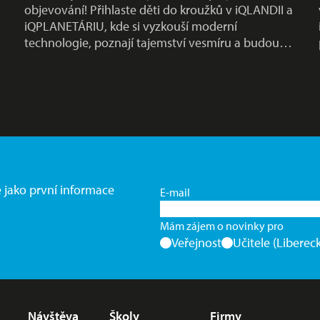
objevování! Přihlaste děti do kroužků v iQLANDII a
iQPLANETÁRIU, kde si vyzkouší moderní
technologie, poznají tajemství vesmíru a budou…
e jako první informace
E-mail
Mám zájem o novinky pro
Veřejnost
Učitele (Libereck
Nabídka v zápatí
Návštěva
Školy
Firmy