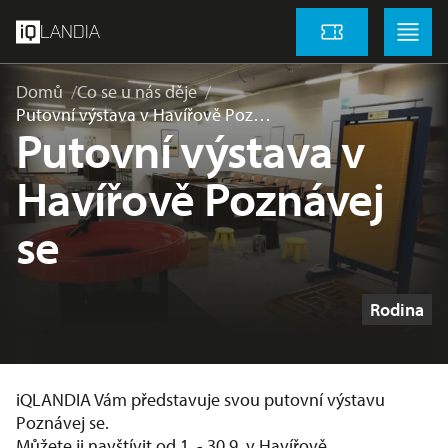
přeskočit na hlavní obsah
Menu
Menu
LANDIA
Vstupenky
Domů
Co se u nás děje
Putovní výstava v Havířově Poz…
Putovní výstava v
Havířově Poznávej
se
Štítky
Rodina
iQLANDIA Vám představuje svou putovní výstavu
Poznávej se.
Můžete ji navštívit od 1. - 30.9. v Havířově.