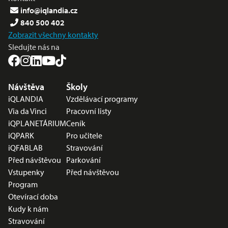
info@iqlandia.cz
840 500 402
Zobrazit všechny kontakty
Sledujte nás na
Nabídka v zápatí
Návštěva
Školy
iQLANDIA
Vzdělávací programy
Via da Vinci
Pracovní listy
iQPLANETÁRIUM
Ceník
iQPARK
Pro učitele
iQFABLAB
Stravování
Před návštěvou
Parkování
Vstupenky
Před návštěvou
Program
Otevírací doba
Kudy k nám
Stravování