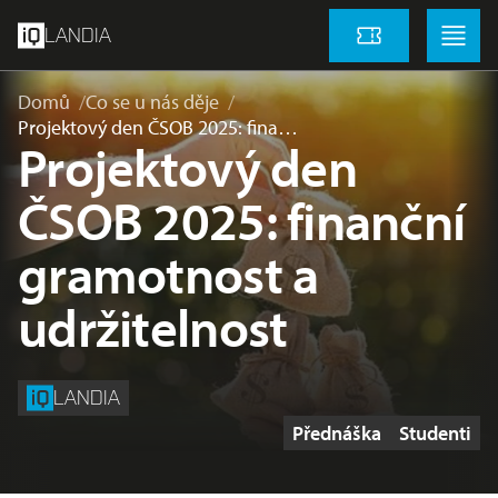
přeskočit na hlavní obsah
Menu
Menu
LANDIA
Vstupenky
Domů
Co se u nás děje
Projektový den ČSOB 2025: fina…
Projektový den
ČSOB 2025: finanční
gramotnost a
udržitelnost
LANDIA
Štítky
Přednáška
Studenti