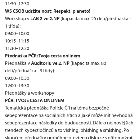
11:30–12:30
WS ČSOB udržitelnost: Respekt, planeto!
Workshop v
LAB 2 ve 2.NP
(kapacita max. 25 dětí/přednáška -
1 třída):
09:00–10:00
10:15–11:15
11:30–12:30
Přednáška PČR: Tvoje cesta onlinem
Přednáška v
Auditoriu ve 2. NP
(kapacita max. 80
dětí/přednáška - 3 třídy):
09:00–10:30
12:00–13:30
Přednášky a workshopy
PČR: TVOJE CESTA ONLINEM
Tematická přednáška Policie ČR na téma bezpečné
sebeprezentace na sociálních sítích a jaké může mít nevhodná
sebeprezentace následky do budoucnosti. Dále o nejnovějších
trendech kyberzločinců a to vishing, phishing a smishing. Po
skončení přednášky proběhne otevřená diskuze s přítomnými