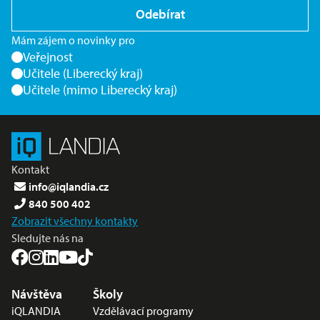
Odebírat
Mám zájem o novinky pro
Veřejnost
Učitele (Liberecký kraj)
Učitele (mimo Liberecký kraj)
Kontakt
info@iqlandia.cz
840 500 402
Zobrazit všechny kontakty
Sledujte nás na
Nabídka v zápatí
Návštěva
Školy
iQLANDIA
Vzdělávací programy