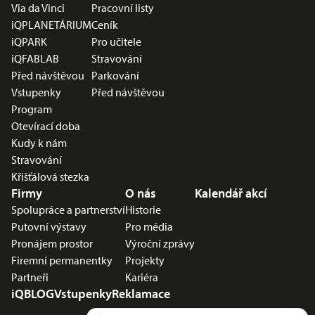
Via da Vinci
Pracovní listy
iQPLANETÁRIUM
Ceník
iQPARK
Pro učitele
iQFABLAB
Stravování
Před návštěvou
Parkování
Vstupenky
Před návštěvou
Program
Otevírací doba
Kudy k nám
Stravování
Křišťálová stezka
Firmy
O nás
Kalendář akcí
Spolupráce a partnerství
Historie
Putovní výstavy
Pro média
Pronájem prostor
Výroční zprávy
Firemní permanentky
Projekty
Partneři
Kariéra
iQBLOG
Vstupenky
Reklamace
Potřebujete poradit?
Zeptejte se našeho