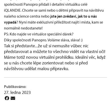
společností
Panopro
přidali i detailní virtuálku celé
iQLANDIE. Chcete se sami nebo s dětmi připravit na návštěvu
našeho science centra nebo
jste jen zvědaví, jak to u nás
vypadá
? Nyní máte exkluzivní příležitost najít i místa, kam se
normálně nedostanete!
PS: Kdo najde ve virtuálce speciální dárek?
Díky společnosti Panopro. Voláme sláva, sláva! :)
Tak si představte...že už si nemusíte vůbec nic
představovat a můžete to všechno vidět na vlastní oči!
Máme totiž novou virtuální prohlídku. Ideální věc, když
se u nás chcete lépe zorientovat nebo si před
návštěvou udělat malou přípravku.
Publikováno:
27. ledna 2023