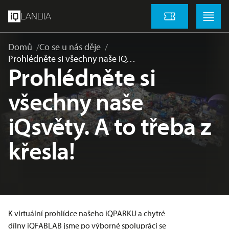
přeskočit na hlavní obsah
Menu
Menu
LANDIA
Vstupenky
Domů
Co se u nás děje
Prohlédněte si všechny naše iQ…
Prohlédněte si
všechny naše
iQsvěty. A to třeba z
křesla!
K
virtuální prohlídce našeho iQPARKU
a chytré
dílny
iQFABLAB
jsme po výborné spolupráci se