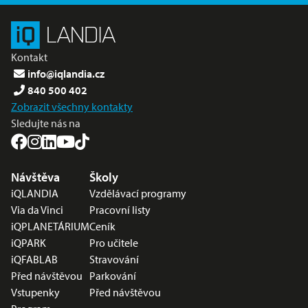
Kontakt
info@iqlandia.cz
840 500 402
Zobrazit všechny kontakty
Sledujte nás na
Nabídka v zápatí
Návštěva
Školy
iQLANDIA
Vzdělávací programy
Via da Vinci
Pracovní listy
iQPLANETÁRIUM
Ceník
iQPARK
Pro učitele
iQFABLAB
Stravování
Před návštěvou
Parkování
Vstupenky
Před návštěvou