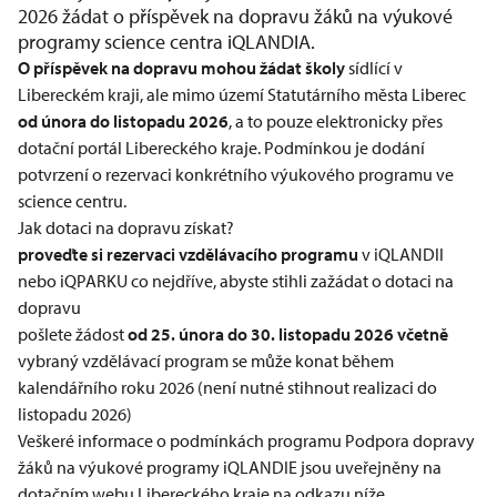
2026 žádat o příspěvek na dopravu žáků na výukové
programy science centra iQLANDIA.
O příspěvek na dopravu mohou žádat školy
sídlící v
Libereckém kraji, ale mimo území Statutárního města Liberec
od února do listopadu 2026
, a to pouze elektronicky přes
dotační portál Libereckého kraje. Podmínkou je dodání
potvrzení o rezervaci konkrétního výukového programu ve
science centru.
Jak dotaci na dopravu získat?
proveďte si rezervaci vzdělávacího programu
v iQLANDII
nebo iQPARKU co nejdříve, abyste stihli zažádat o dotaci na
dopravu
pošlete žádost
od 25. února do 30. listopadu 2026 včetně
vybraný vzdělávací program se může konat během
kalendářního roku 2026 (není nutné stihnout realizaci do
listopadu 2026)
Veškeré informace o podmínkách programu Podpora dopravy
žáků na výukové programy iQLANDIE jsou uveřejněny na
dotačním webu Libereckého kraje na odkazu níže.