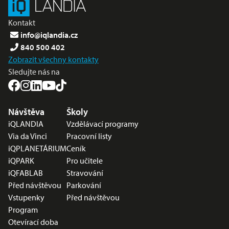
Kontakt
info@iqlandia.cz
840 500 402
Zobrazit všechny kontakty
Sledujte nás na
Nabídka v zápatí
Návštěva
Školy
iQLANDIA
Vzdělávací programy
Via da Vinci
Pracovní listy
iQPLANETÁRIUM
Ceník
iQPARK
Pro učitele
iQFABLAB
Stravování
Před návštěvou
Parkování
Vstupenky
Před návštěvou
Program
Otevírací doba