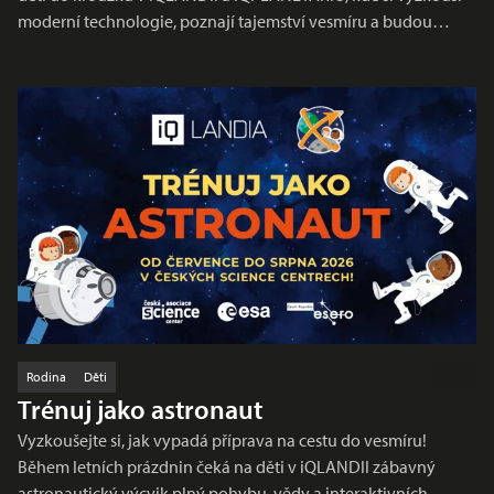
moderní technologie, poznají tajemství vesmíru a budou…
Rodina
Děti
Trénuj jako astronaut
Vyzkoušejte si, jak vypadá příprava na cestu do vesmíru!
Během letních prázdnin čeká na děti v iQLANDII zábavný
astronautický výcvik plný pohybu, vědy a interaktivních