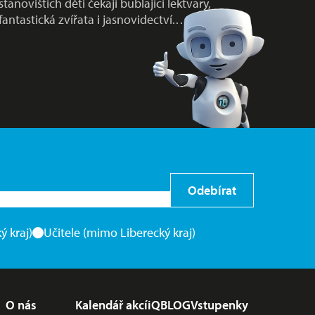
stanovištích děti čekají bublající lektvary,
fantastická zvířata i jasnovidectví.…
Odebírat
ý kraj)
Učitele (mimo Liberecký kraj)
O nás
Kalendář akcí
iQBLOG
Vstupenky