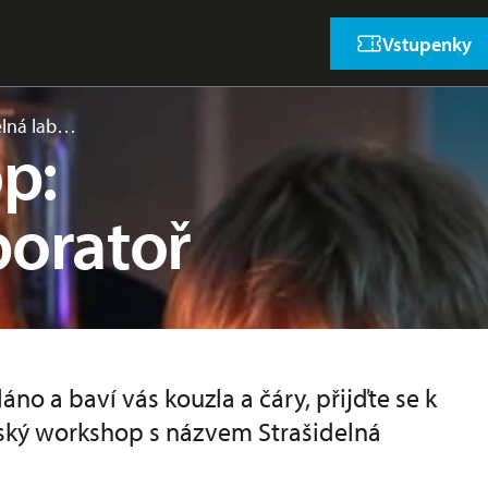
Vstupenky
elná lab…
p:
boratoř
no a baví vás kouzla a čáry, přijďte se k
ský workshop s názvem Strašidelná