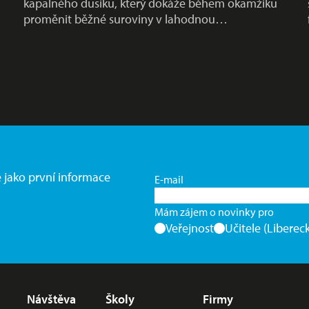
kapalného dusíku, který dokáže během okamžiku
proměnit běžné suroviny v lahodnou…
e jako první informace
E-mail
Mám zájem o novinky pro
Veřejnost
Učitele (Libereck
Nabídka v zápatí
Návštěva
Školy
Firmy