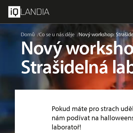
přeskočit na hlavní obsah
Menu
LANDIA
Domů
Co se u nás děje
Nový workshop: Strašid
Nový worksho
Strašidelná la
Pokud máte pro strach udělá
nám podívat na halloween
laboratoř!