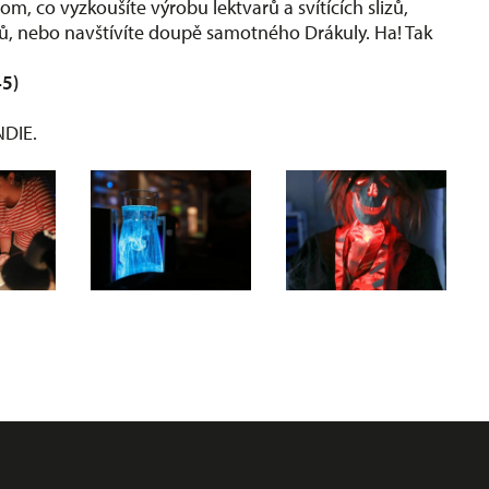
om, co vyzkoušíte výrobu lektvarů a svítících slizů,
ů, nebo navštívíte doupě samotného Drákuly. Ha! Tak
45)
NDIE.