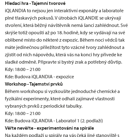
Hledací hra - Tajemní tvorové
iQLANDIA to nejsou jen interaktivní exponáty a laboratoře
plné třaskavých pokusů. V útrobách iQLANDIE se ukrývají
stvoření, která běžný návštěvník nemá šanci zahlédnout. Své
skrýše totiž opouští až po 18. hodině, kdy se vydávají na své
oblíbené místo do některé z expozic. Během noci vědců tak
máte jedinečnou příležitost tyto vzácné tvory zahlédnout a
zjistit od nich nápovědu, která vás na konci hry přivede ke
sladké odměně. Připravte si bystrý zrak a potřebný důvtip.
Kdy: 18:00 – 21:00
Kde: Budova iQLANDIA - expozice
Workshop - Tajemství prvků
Během workshopu si vyzkoušíte jednoduché chemické a
fyzikální experimenty, které odhalí zajímavé vlastnosti
vybraných prvků z periodické tabulky.
Kdy: 18:00 – 21:00
Kde: Budova iQLANDIA - Laboratoř 1 (2. podlaží)
Věřte nevěřte - experimentování na spirále
Na každém podlaží u spirály na vás čeká jiné stanoviště s