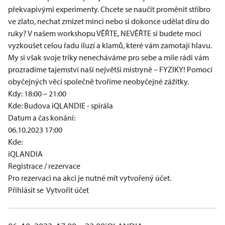
překvapivými experimenty. Chcete se naučit proměnit stříbro
ve zlato, nechat zmizet minci nebo si dokonce udělat díru do
ruky? V našem workshopu VĚŘTE, NEVĚŘTE si budete moci
vyzkoušet celou řadu iluzí a klamů, které vám zamotají hlavu.
My si však svoje triky nenecháváme pro sebe a mile rádi vám
prozradíme tajemství naší největší mistryně – FYZIKY! Pomocí
obyčejných věcí společně tvoříme neobyčejné zážitky.
Kdy: 18:00 – 21:00
Kde: Budova iQLANDIE - spirála
Datum a čas konání:
06.10.2023 17:00
Kde:
iQLANDIA
Registrace / rezervace
Pro rezervaci na akci je nutné mít vytvořený účet.
Přihlásit se
Vytvořit účet