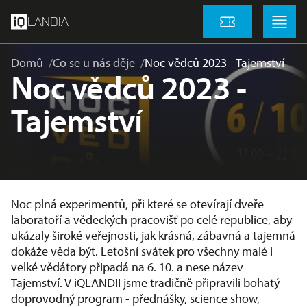
přeskočit na hlavní obsah
Menu
Menu
LANDIA
Vstupenky
Domů
Co se u nás děje
Noc vědců 2023 - Tajemství
Noc vědců 2023 -
Tajemství
Noc plná experimentů, při které se otevírají dveře
laboratoří a vědeckých pracovišť po celé republice, aby
ukázaly široké veřejnosti, jak krásná, zábavná a tajemná
dokáže věda být. Letošní svátek pro všechny malé i
velké vědátory připadá na 6. 10. a nese název
Tajemství. V iQLANDII jsme tradičně připravili bohatý
doprovodný program - přednášky, science show,