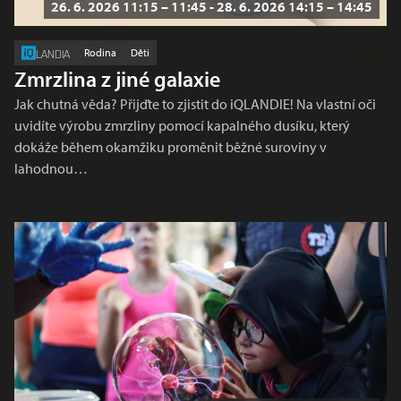
26. 6. 2026 11:15 – 11:45 - 28. 6. 2026 14:15 – 14:45
Rodina
Děti
LANDIA
Zmrzlina z jiné galaxie
Jak chutná věda? Přijďte to zjistit do iQLANDIE! Na vlastní oči
uvidíte výrobu zmrzliny pomocí kapalného dusíku, který
dokáže během okamžiku proměnit běžné suroviny v
lahodnou…