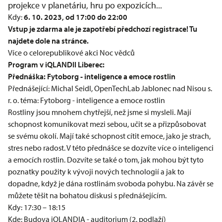
projekce v planetáriu, hru po expozicích...
Kdy:
6. 10. 2023, od 17:00 do 22:00
Vstup je zdarma ale je zapotřebí předchozí registrace! Tu
najdete dole na stránce.
Více o celorepublikové akci Noc vědců
Program v iQLANDII Liberec:
Přednáška: Fytoborg - inteligence a emoce rostlin
Přednášející: Michal Seidl, OpenTechLab Jablonec nad Nisou s.
r. o. téma: Fytoborg - inteligence a emoce rostlin
Rostliny jsou mnohem chytřejší, než jsme si mysleli. Mají
schopnost komunikovat mezi sebou, učit se a přizpůsobovat
se svému okolí. Mají také schopnost cítit emoce, jako je strach,
stres nebo radost. V této přednášce se dozvíte více o inteligenci
a emocích rostlin. Dozvíte se také o tom, jak mohou být tyto
poznatky použity k vývoji nových technologií a jak to
dopadne, když je dána rostlinám svoboda pohybu. Na závěr se
můžete těšit na bohatou diskusi s přednášejícím.
Kdy: 17:30 – 18:15
Kde: Budova iQLANDIA - auditorium (2. podlaží)