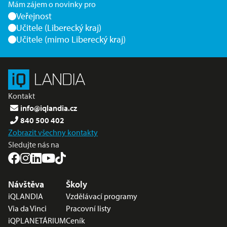
Mám zájem o novinky pro
Veřejnost
Učitele (Liberecký kraj)
Učitele (mimo Liberecký kraj)
Kontakt
info@iqlandia.cz
840 500 402
Zobrazit všechny kontakty
Sledujte nás na
Nabídka v zápatí
Návštěva
Školy
iQLANDIA
Vzdělávací programy
Via da Vinci
Pracovní listy
iQPLANETÁRIUM
Ceník