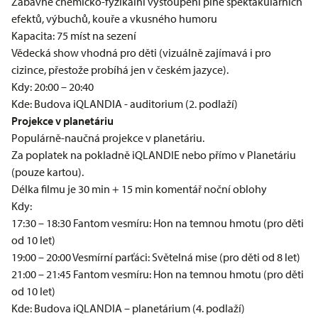
Zábavné chemicko-fyzikální vystoupení plné spektakulárních
efektů, výbuchů, kouře a vkusného humoru
Kapacita: 75 míst na sezení
Vědecká show vhodná pro děti (vizuálně zajímavá i pro
cizince, přestože probíhá jen v českém jazyce).
Kdy: 20:00 – 20:40
Kde: Budova iQLANDIA - auditorium (2. podlaží)
Projekce v planetáriu
Populárně-naučná projekce v planetáriu.
Za poplatek na pokladně iQLANDIE nebo přímo v Planetáriu
(pouze kartou).
Délka filmu je 30 min + 15 min komentář noční oblohy
Kdy:
17:30 – 18:30 Fantom vesmíru: Hon na temnou hmotu (pro děti
od 10 let)
19:00 – 20:00 Vesmírní parťáci: Světelná mise (pro děti od 8 let)
21:00 – 21:45 Fantom vesmíru: Hon na temnou hmotu (pro děti
od 10 let)
Kde: Budova iQLANDIA – planetárium (4. podlaží)