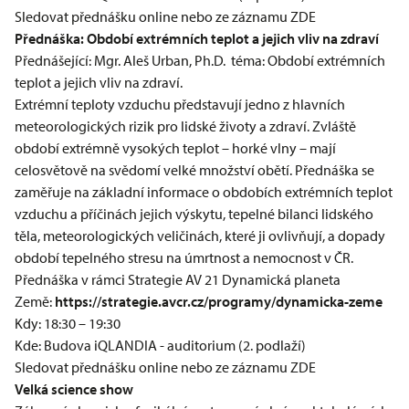
Sledovat přednášku online nebo ze záznamu ZDE
Přednáška: Období extrémních teplot a jejich vliv na zdraví
Přednášející: Mgr. Aleš Urban, Ph.D. téma: Období extrémních
teplot a jejich vliv na zdraví.
Extrémní teploty vzduchu představují jedno z hlavních
meteorologických rizik pro lidské životy a zdraví. Zvláště
období extrémně vysokých teplot – horké vlny – mají
celosvětově na svědomí velké množství obětí. Přednáška se
zaměřuje na základní informace o obdobích extrémních teplot
vzduchu a příčinách jejich výskytu, tepelné bilanci lidského
těla, meteorologických veličinách, které ji ovlivňují, a dopady
období tepelného stresu na úmrtnost a nemocnost v ČR.
Přednáška v rámci Strategie AV 21 Dynamická planeta
Země:
https://strategie.avcr.cz/programy/dynamicka-zeme
Kdy: 18:30 – 19:30
Kde: Budova iQLANDIA - auditorium (2. podlaží)
Sledovat přednášku online nebo ze záznamu ZDE
Velká science show