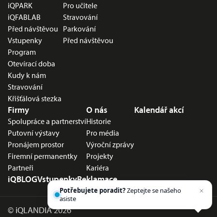
iQPARK
Pro učitele
iQFABLAB
Stravování
Před návštěvou
Parkování
Vstupenky
Před návštěvou
Program
Otevírací doba
Kudy k nám
Stravování
Křišťálová stezka
Firmy
O nás
Kalendář akcí
Spolupráce a partnerství
Historie
Putovní výstavy
Pro média
Pronájem prostor
Výroční zprávy
Firemní permanentky
Projekty
Partneři
Kariéra
iQBLOG
Vstupenky
Reklamace
Potřebujete poradit?
Zeptejte se našeho
asistenta
Chettyho
.
©
iQLANDIA 2026