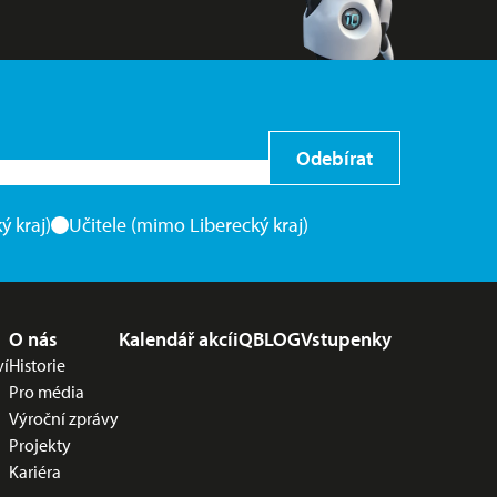
Odebírat
ý kraj)
Učitele (mimo Liberecký kraj)
O nás
Kalendář akcí
iQBLOG
Vstupenky
ví
Historie
Pro média
Výroční zprávy
Projekty
Kariéra