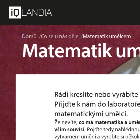
přeskočit na hlavní obsah
Menu
LANDIA
Domů
Co se u nás děje
Matematik umělcem
Matematik u
Rádi kreslíte nebo vyrábíte
Přijďte k nám do laboratoře
matematickými umělci.
Že nevíte,
co má matematika a umě
vším souvisí
. Pojďte tedy nahlédnou
výtvarném umění a vyrobte si několi