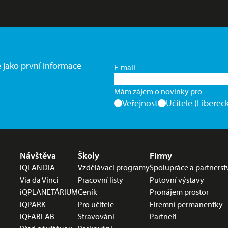
e jako první informace
E-mail
Mám zájem o novinky pro
Veřejnost
Učitele (Libereck
Nabídka v zápatí
Návštěva
Školy
Firmy
iQLANDIA
Vzdělávací programy
Spolupráce a partnerst
Via da Vinci
Pracovní listy
Putovní výstavy
iQPLANETÁRIUM
Ceník
Pronájem prostor
iQPARK
Pro učitele
Firemní permanentky
iQFABLAB
Stravování
Partneři