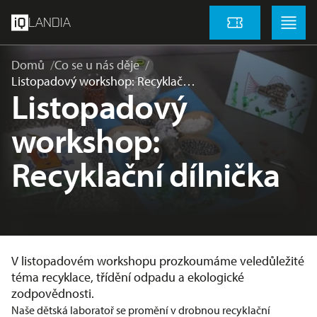
přeskočit na hlavní obsah
Menu
Menu
LANDIA
Vstupenky
Domů
Co se u nás děje
Listopadový workshop: Recyklač…
Listopadový
workshop:
Recyklační dílnička
V listopadovém workshopu prozkoumáme veledůležité
téma recyklace, třídění odpadu a ekologické
zodpovědnosti.
Naše dětská laboratoř se promění v drobnou recyklační