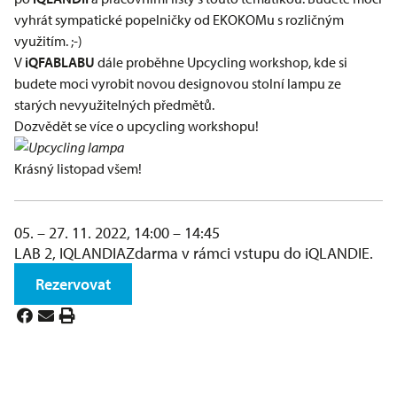
vyhrát sympatické popelničky od
EKOKOMu
s rozličným
využitím. ;-)
V
iQFABLABU
dále proběhne Upcycling workshop, kde si
budete moci vyrobit novou designovou stolní lampu ze
starých nevyužitelných předmětů.
Dozvědět se více o upcycling workshopu!
Krásný listopad všem!
05. – 27. 11. 2022, 14:00 – 14:45
LAB 2, IQLANDIA
Zdarma v rámci vstupu do iQLANDIE.
Rezervovat