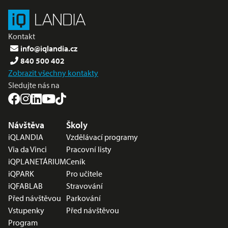
Kontakt
info@iqlandia.cz
840 500 402
Zobrazit všechny kontakty
Sledujte nás na
Nabídka v zápatí
Návštěva
Školy
iQLANDIA
Vzdělávací programy
Via da Vinci
Pracovní listy
iQPLANETÁRIUM
Ceník
iQPARK
Pro učitele
iQFABLAB
Stravování
Před návštěvou
Parkování
Vstupenky
Před návštěvou
Program