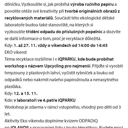
dílničku. Vyzkoušíte si, jak probíhá
výroba ručního papíru
a
povolíte otěže své kreativity při
tvorbě originálních obrazů z
recyklovaných materiálů
. Součástí této ekologické dětské
laboratoře budou také stanoviště, na kterých si
vyzkoušíte
třídění odpadu do příslušných popelnic
a dozvíte
se další informace o tom, proč je recyklace důležitá.
Kdy:
1. až 27. 11. vždy o víkendech od 14:00 do 14:45
EKO víkend
Téma recyklace rozšíříme i v
iQPARKU, kde bude probíhat
workshop s názvem Upcycling pro nejmenší
. Přijďte si vyrobit
hmyzouny z plastových lahví, vyčistit rybníček a louku od
odpadků nebo nakrmit našeho papírožrouta a nenasytného
plasťáka.
Kdy:
12. a 13. 11.
Kde:
v laboratoři ve 4.patře
iQPARKU
Workshop je zdarma v rámci vstupného, vhodný pro děti od 3
let.
Aktivity Eko víkendu doplníme kvízem ODPADiQ
po
iQLANDII
a pracovními listy s touto tématikou. Budete moci