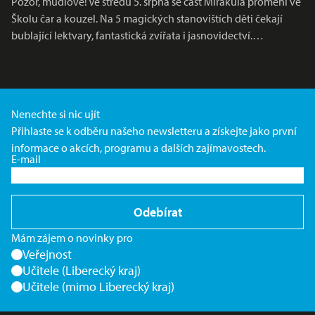
Pozor, mudlové! Ve středu 5. srpna se část Mirakula promění ve
Školu čar a kouzel. Na 5 magických stanovištích děti čekají
bublající lektvary, fantastická zvířata i jasnovidectví.…
Nenechte si nic ujít
Přihlaste se k odběru našeho newsletteru a získejte jako první
informace o akcích, programu a dalších zajímavostech.
E-mail
Odebírat
Mám zájem o novinky pro
Veřejnost
Učitele (Liberecký kraj)
Učitele (mimo Liberecký kraj)