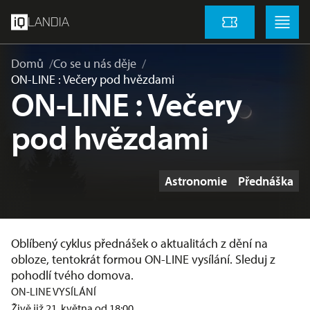
přeskočit na hlavní obsah
Menu
Menu
LANDIA
Vstupenky
Domů
Co se u nás děje
ON-LINE : Večery pod hvězdami
ON-LINE : Večery
pod hvězdami
Štítky
Astronomie
Přednáška
Oblíbený cyklus přednášek o aktualitách z dění na
obloze, tentokrát formou ON-LINE vysílání. Sleduj z
pohodlí tvého domova.
ON-LINE VYSÍLÁNÍ
Živě již 21. května od 18:00