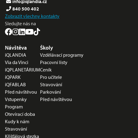
info@iqlandia.cz
840 500 402
Zobrazit všechny kontakty
Sledujte nás na
Nabídka v zápatí
Návštěva
Školy
iQLANDIA
Vzdělávací programy
Via da Vinci
Pracovní listy
iQPLANETÁRIUM
Ceník
iQPARK
Pro učitele
iQFABLAB
Stravování
Před návštěvou
Parkování
Vstupenky
Před návštěvou
Program
Otevírací doba
Kudy k nám
Stravování
Křišťálová stezka