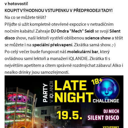
v hotovosti!
KOUPIT VÝHODNOU VSTUPENKU V PŘEDPRODEJI TADY!
Na co se můžete těšit?
Přijďte si užít kompletně otevřené expozice v netradičním
nočním kabátu! Zahraje
DJ Ondra "Mech" Seidl
se svojí
Silent
disco
show
,
naši lektoři vystřelí oblíbenou
science show
a těšit
se můžete i na
speciální překvapení
. Zkrátka samá show. ;-)
Po celý večer bude fungovat náš
molekulární bar
, který
ovládnou sami lektoři a manažeri iQLANDIE. Zkrátka ti s
největším apetitem a citem správně rozdmýchat zábavu! Alko i
nealko drinky jsou samozřejmostí.