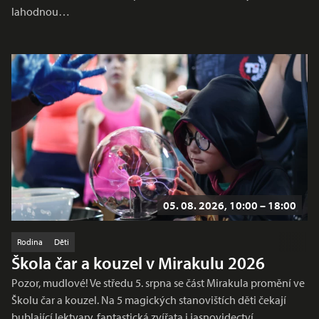
lahodnou…
05. 08. 2026, 10:00 – 18:00
Rodina
Děti
Škola čar a kouzel v Mirakulu 2026
Pozor, mudlové! Ve středu 5. srpna se část Mirakula promění ve
Školu čar a kouzel. Na 5 magických stanovištích děti čekají
bublající lektvary, fantastická zvířata i jasnovidectví.…