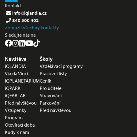
Kontakt
info@iqlandia.cz
840 500 402
Zobrazit všechny kontakty
Sledujte nás na
Nabídka v zápatí
Návštěva
Školy
iQLANDIA
Vzdělávací programy
Via da Vinci
Pracovní listy
iQPLANETÁRIUM
Ceník
iQPARK
Pro učitele
iQFABLAB
Stravování
Před návštěvou
Parkování
Vstupenky
Před návštěvou
Program
Otevírací doba
Kudy k nám