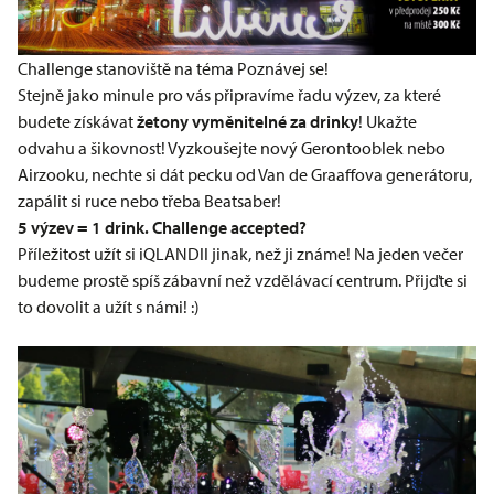
Challenge stanoviště na téma Poznávej se!
Stejně jako minule pro vás připravíme řadu výzev, za které
budete získávat
žetony vyměnitelné za drinky
! Ukažte
odvahu a šikovnost! Vyzkoušejte nový Gerontooblek nebo
Airzooku, nechte si dát pecku od Van de Graaffova generátoru,
zapálit si ruce nebo třeba Beatsaber!
5 výzev = 1 drink. Challenge accepted?
Příležitost užít si iQLANDII jinak, než ji známe! Na jeden večer
budeme prostě spíš zábavní než vzdělávací centrum. Přijďte si
to dovolit a užít s námi! :)