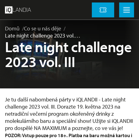
přeskočit na hlavní obsah
Menu
Menu
LANDIA
Vstupenky
Domů
Co se u nás děje
Late night challenge 2023 vol.…
Late night challenge
2023 vol. III
Je tu další nabombená párty v iQLANDII - Late night
challenge 2023 vol. III. Dorazte 19. května 2023 na
netradiční večerní program okořeněný drinky z
molekulárního baru a speciální show! Užijte si iQLANDII
pro dospělé NA MAXIMUM a poznejte, co ve vás je!
POZOR: Vstup pouze pro 18+. Platba na baru možná kartou i