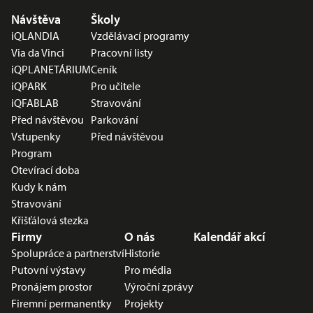
Nabídka v zápatí
Návštěva
Školy
iQLANDIA
Vzdělávací programy
Via da Vinci
Pracovní listy
iQPLANETÁRIUM
Ceník
iQPARK
Pro učitele
iQFABLAB
Stravování
Před návštěvou
Parkování
Vstupenky
Před návštěvou
Program
Otevírací doba
Kudy k nám
Stravování
Křišťálová stezka
Firmy
O nás
Kalendář akcí
Spolupráce a partnerství
Historie
Putovní výstavy
Pro média
Pronájem prostor
Výroční zprávy
Firemní permanentky
Projekty