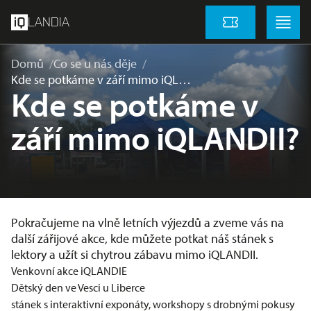
přeskočit na hlavní obsah
Menu
Menu
LANDIA
Vstupenky
Domů
Co se u nás děje
Kde se potkáme v září mimo iQL…
Kde se potkáme v
září mimo iQLANDII?
Pokračujeme na vlně letních výjezdů a zveme vás na
další zářijové akce, kde můžete potkat náš stánek s
lektory a užít si chytrou zábavu mimo iQLANDII.
Venkovní akce iQLANDIE
Dětský den ve Vesci u Liberce
stánek s interaktivní exponáty, workshopy s drobnými pokusy