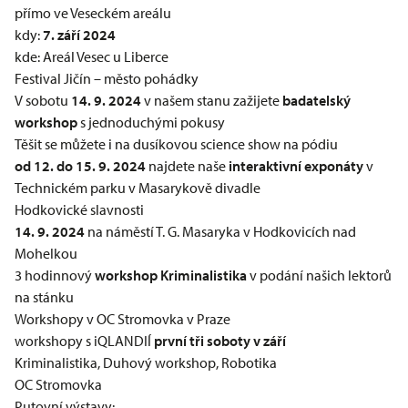
přímo ve Veseckém areálu
kdy:
7. září 2024
kde: Areál Vesec u Liberce
Festival Jičín – město pohádky
V sobotu
14. 9. 2024
v našem stanu zažijete
badatelský
workshop
s jednoduchými pokusy
Těšit se můžete i na dusíkovou science show na pódiu
od 12. do 15. 9. 2024
najdete naše
interaktivní exponáty
v
Technickém parku v Masarykově divadle
Hodkovické slavnosti
14. 9. 2024
na náměstí T. G. Masaryka v Hodkovicích nad
Mohelkou
3 hodinnový
workshop Kriminalistika
v podání našich lektorů
na stánku
Workshopy v OC Stromovka v Praze
workshopy s iQLANDIÍ
první tři soboty v září
Kriminalistika, Duhový workshop, Robotika
OC Stromovka
Putovní výstavy: