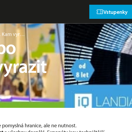
Vstupenky
. Kam vyr…
bo
yrazit
 je pomyslná hranice, ale ne nutnost.