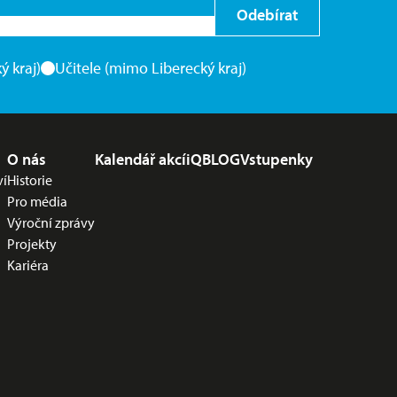
Odebírat
ý kraj)
Učitele (mimo Liberecký kraj)
O nás
Kalendář akcí
iQBLOG
Vstupenky
ví
Historie
Pro média
Výroční zprávy
Projekty
Kariéra