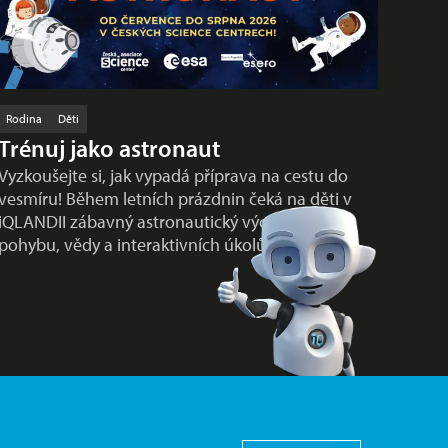
Rodina
Děti
Trénuj jako astronaut
Vyzkoušejte si, jak vypadá příprava na cestu do
vesmíru! Během letních prázdnin čeká na děti v
iQLANDII zábavný astronautický výcvik plný
pohybu, vědy a interaktivních úkolů…