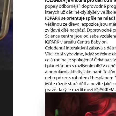
iQLANDIA je vhodná pro děti od 8 l
popisy odbornější, doprovodné progr
kterých už děti někdy slyšely ve škole
iQPARK se orientuje spíše na mladší
většinou ze dřeva, expozice jsou mén
zvídavé dítě nachází. Doprovodné 
Science centra jsou od sebe vzdále
iQPARK v areálu Centra Babylon.
Celodenní interaktivní zábava s dět
Víte, co si vybavíme, když se řekne 
celá rodina je spokojená! Čeká na vá
i
planetárium s rozlišením 4K
! V cen
a populární aktivity jako např. Tesl
nebo pokec s robotem Thespianem. V
Máte různě staré děti a nevíte jaké 
pravé. Jaký je rozdíl mezi iQPARKEM