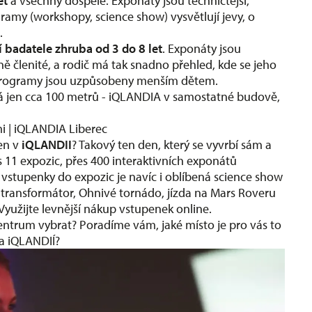
et
a všechny dospělé. Exponáty jsou techničtější,
amy (workshopy, science show) vysvětlují jevy, o
.
 badatele zhruba od 3 do 8 let
. Exponáty jsou
ě členité, a rodič má tak snadno přehled, kde se jeho
programy jsou uzpůsobeny menším dětem.
ná jen cca 100 metrů - iQLANDIA v samostatné budově,
mi | iQLANDIA Liberec
den v
iQLANDII
? Takový ten den, který se vyvrbí sám a
s 11 expozic, přes 400 interaktivních exponátů
ě vstupenky do expozic je navíc i oblíbená science show
ův transformátor, Ohnivé tornádo, jízda na Mars Roveru
yužijte levnější nákup
vstupenek online
.
centrum vybrat? Poradíme vám, jaké místo je pro vás to
 a iQLANDIÍ?