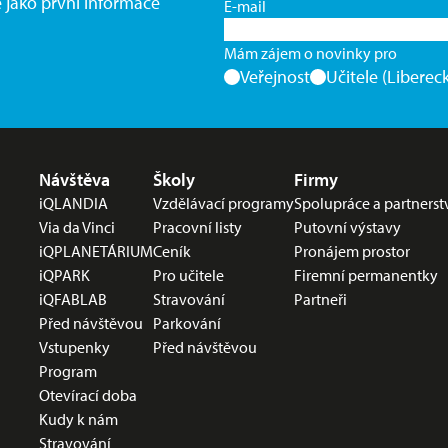
e jako první informace
E-mail
Mám zájem o novinky pro
Veřejnost
Učitele (Libereck
Nabídka v zápatí
Návštěva
Školy
Firmy
iQLANDIA
Vzdělávací programy
Spolupráce a partnerst
Via da Vinci
Pracovní listy
Putovní výstavy
iQPLANETÁRIUM
Ceník
Pronájem prostor
iQPARK
Pro učitele
Firemní permanentky
iQFABLAB
Stravování
Partneři
Před návštěvou
Parkování
Vstupenky
Před návštěvou
Program
Otevírací doba
Kudy k nám
Stravování