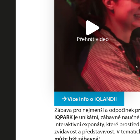
Přehrát video
Více info o iQLANDII
Zábava pro nejmenší a odpočinek pro
iQPARK
je unikátní, zábavně naučné
interaktivní exponáty, které prostř
zvídavost a představivost.
V tematic
může být zábavná!