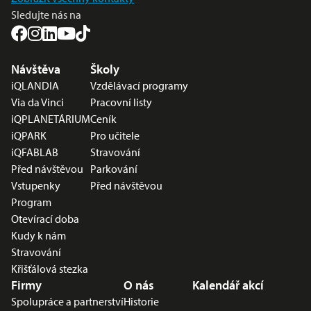
Sledujte nás na
Nabídka v zápatí
Návštěva
Školy
iQLANDIA
Vzdělávací programy
Via da Vinci
Pracovní listy
iQPLANETÁRIUM
Ceník
iQPARK
Pro učitele
iQFABLAB
Stravování
Před návštěvou
Parkování
Vstupenky
Před návštěvou
Program
Otevírací doba
Kudy k nám
Stravování
Křišťálová stezka
Firmy
O nás
Kalendář akcí
Spolupráce a partnerství
Historie