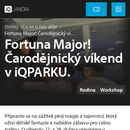
přeskočit na hlavní obsah
Menu
Menu
LANDIA
Vstupenky
Domů
Co se u nás děje
Fortuna Major! Čarodějnický ví…
Fortuna Major!
Čarodějnický víkend
v iQPARKU.
Štítky
Rodina
Workshop
Připravte se na zážitek plný magie a tajemství, který
oživí dětské fantazie a nabídne zábavu pro celou
rodinu. O víkendu 27. a 28. dubna otevíráme v