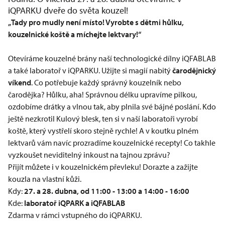
iQPARKU dveře do světa kouzel!
„Tady pro mudly není místo! Vyrobte s dětmi hůlku,
kouzelnické koště a míchejte lektvary!“
Otevíráme kouzelné brány naší technologické dílny
iQFABLAB
a také laboratoř v
iQPARKU
. Užijte si magií nabitý
čarodějnický
víkend
. Co potřebuje každý správný kouzelník nebo
čarodějka? Hůlku, aha! Správnou délku upravíme pilkou,
ozdobíme drátky a vlnou tak, aby plnila své bájné poslání. Kdo
ještě nezkrotil Kulový blesk, ten si v naší laboratoři vyrobí
koště, který vystřelí skoro stejně rychle! A v koutku plném
lektvarů vám navíc prozradíme kouzelnické recepty! Co takhle
vyzkoušet neviditelný inkoust na tajnou zprávu?
Přijít můžete i v kouzelnickém převleku! Dorazte a zažijte
kouzla na vlastní kůži.
Kdy:
27. a 28. dubna, od 11:00 - 13:00 a 14:00 - 16:00
Kde:
laboratoř
iQPARK
a
iQFABLAB
Zdarma v rámci vstupného do iQPARKU.