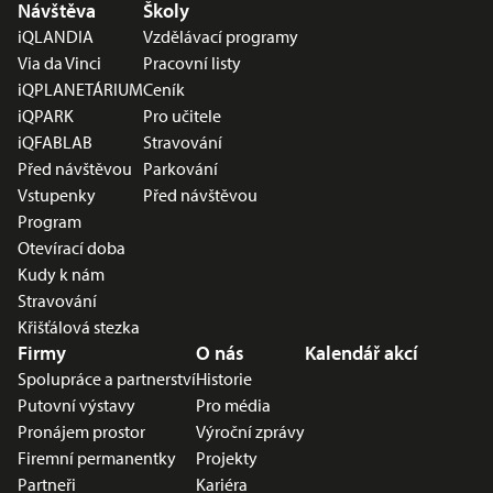
Nabídka v zápatí
Návštěva
Školy
iQLANDIA
Vzdělávací programy
Via da Vinci
Pracovní listy
iQPLANETÁRIUM
Ceník
iQPARK
Pro učitele
iQFABLAB
Stravování
Před návštěvou
Parkování
Vstupenky
Před návštěvou
Program
Otevírací doba
Kudy k nám
Stravování
Křišťálová stezka
Firmy
O nás
Kalendář akcí
Spolupráce a partnerství
Historie
Putovní výstavy
Pro média
Pronájem prostor
Výroční zprávy
Firemní permanentky
Projekty
Partneři
Kariéra