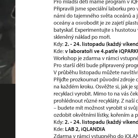
Pro mladší děti máme program v i
Připravili jsme speciální laborku pr
námi do tajemného světa oceánů a je
oceány a osvobodit je ze zajetí plastu
batyskaf. Experimentujte s hustotou 
skleněný náklad po moři.
Kdy:
2. - 24. listopadu (každý víken
Kde:
v laboratoři ve 4.patře iQPAR
Workshop je zdarma v rámci vstupné
Pro starší děti bude připravený pro
V průběhu listopadu můžete navštívi
Přijďte prozkoumat původní zdroje 
na každém kroku. Osvěžte si, jak je 
recyklaci vyrobit. Mimo to na vás če
prohlédnout různé recykláty. Z naší
– budete mít možnost vyrobit si svůj 
ozdobit okvětními lístky, kořením a
Kdy:
2. - 24. listopadu (každý víken
Kde:
LAB 2, iQLANDIA
Zdarma v rámci vstupného do iQLAND