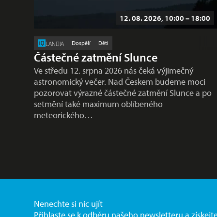
12. 08. 2026, 10:00 – 18:00
Dospělí
Děti
LANDIA
Částečné zatmění Slunce
Ve středu 12. srpna 2026 nás čeká výjimečný
astronomický večer. Nad Českem budeme moci
pozorovat výrazné částečné zatmění Slunce a po
setmění také maximum oblíbeného
meteorického…
Nenechte si nic ujít
Přihlaste se k odběru našeho newsletteru a získejt