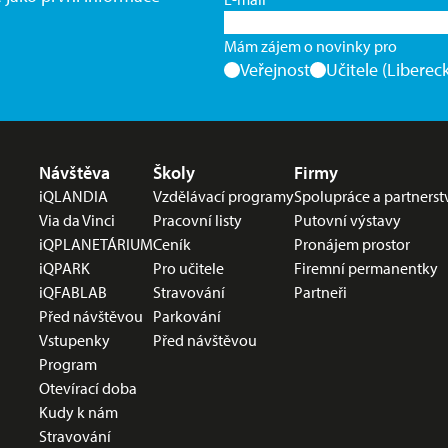
Mám zájem o novinky pro
Veřejnost
Učitele (Libereck
Nabídka v zápatí
Návštěva
Školy
Firmy
iQLANDIA
Vzdělávací programy
Spolupráce a partnerst
Via da Vinci
Pracovní listy
Putovní výstavy
iQPLANETÁRIUM
Ceník
Pronájem prostor
iQPARK
Pro učitele
Firemní permanentky
iQFABLAB
Stravování
Partneři
Před návštěvou
Parkování
Vstupenky
Před návštěvou
Program
Otevírací doba
Kudy k nám
Stravování