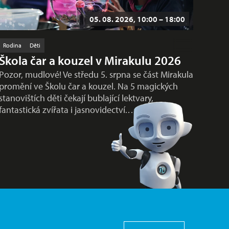
05. 08. 2026, 10:00 – 18:00
Rodina
Děti
Škola čar a kouzel v Mirakulu 2026
Pozor, mudlové! Ve středu 5. srpna se část Mirakula
promění ve Školu čar a kouzel. Na 5 magických
stanovištích děti čekají bublající lektvary,
fantastická zvířata i jasnovidectví.…