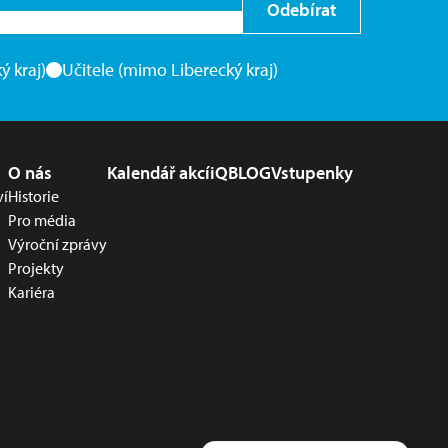
Odebírat
ý kraj)
Učitele (mimo Liberecký kraj)
O nás
Kalendář akcí
iQBLOG
Vstupenky
ví
Historie
Pro média
Výroční zprávy
Projekty
Kariéra
Potřebujete poradit?
Zeptejte