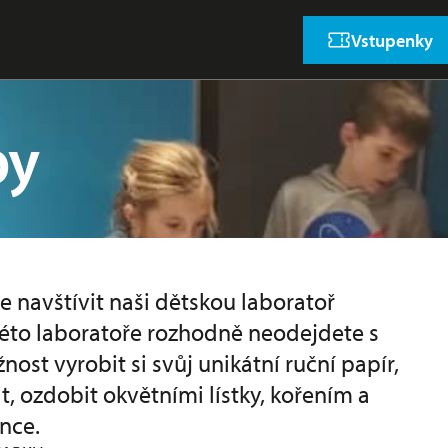
Vstupenky
py
 navštívit naši dětskou laboratoř
této laboratoře rozhodně neodejdete s
st vyrobit si svůj unikátní ruční papír,
t, ozdobit okvětními lístky, kořením a
ence.