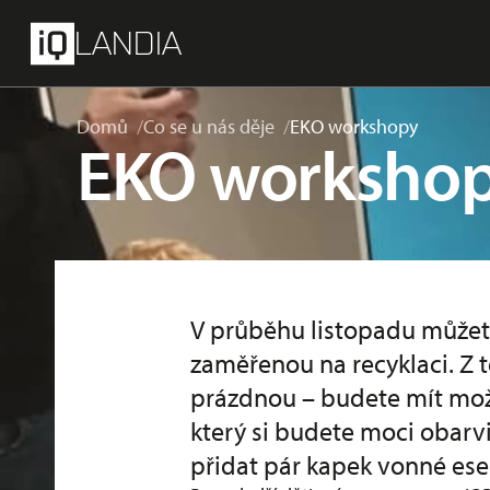
přeskočit na hlavní obsah
Menu
LANDIA
Domů
Co se u nás děje
EKO workshopy
EKO worksho
V průběhu listopadu můžete
zaměřenou na recyklaci. Z 
prázdnou – budete mít možno
který si budete moci obarvi
přidat pár kapek vonné es