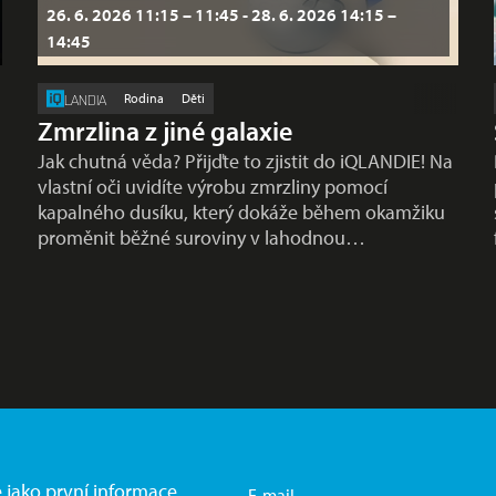
26. 6. 2026 11:15 – 11:45 - 28. 6. 2026 14:15 –
14:45
Rodina
Děti
LANDIA
Zmrzlina z jiné galaxie
Jak chutná věda? Přijďte to zjistit do iQLANDIE! Na
vlastní oči uvidíte výrobu zmrzliny pomocí
kapalného dusíku, který dokáže během okamžiku
proměnit běžné suroviny v lahodnou…
e jako první informace
E-mail