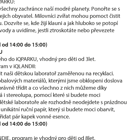
QPARKU:
o všechny zachránce naší modré planety. Ponořte se s
jich obyvatel. Milovníci zvířat mohou pomoct čistit
. Dozvíte se, kde žijí klauni a jak hluboko se potopí
vody a uvidíme, jestli ztroskotáte nebo převezete
d od 14:00 do 15:00)
KU
ho do iQPARKU, vhodný pro děti od 3let.
gram v iQLANDII:
t naši dětskou laboratoř zaměřenou na recyklaci.
obalových materiálů, kterými jsme obklopeni doslova
správně třídit a co všechno z nich můžeme díky
ká i stereolupa, pomocí které si budete moci
 dětské laboratoře ale rozhodně neodejdete s prázdnou
unikátní ruční papír, který si budete moci obarvit,
 přidat pár kapek vonné esence.
d od 14:00 do 15:00)
IE, program je vhodný pro děti od 8let.