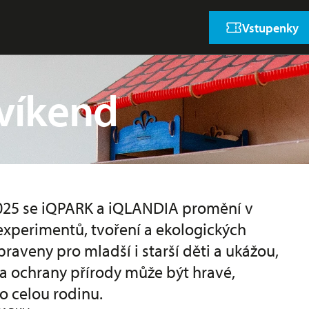
Vstupenky
víkend
025 se iQPARK a iQLANDIA promění v
 experimentů, tvoření a ekologických
aveny pro mladší i starší děti a ukážou,
a ochrany přírody může být hravé,
o celou rodinu.