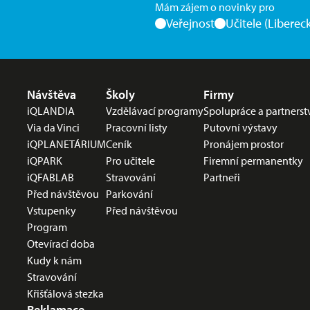
Mám zájem o novinky pro
Veřejnost
Učitele (Libereck
Nabídka v zápatí
Návštěva
Školy
Firmy
iQLANDIA
Vzdělávací programy
Spolupráce a partnerst
Via da Vinci
Pracovní listy
Putovní výstavy
iQPLANETÁRIUM
Ceník
Pronájem prostor
iQPARK
Pro učitele
Firemní permanentky
iQFABLAB
Stravování
Partneři
Před návštěvou
Parkování
Vstupenky
Před návštěvou
Program
Otevírací doba
Kudy k nám
Stravování
Křišťálová stezka
Reklamace