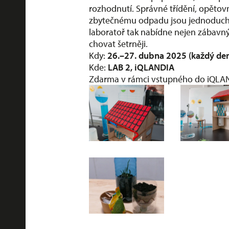
rozhodnutí. Správné třídění, opětov
zbytečnému odpadu jsou jednoduché k
laboratoř tak nabídne nejen zábavný p
chovat šetrněji.
Kdy:
26.–27. dubna 2025 (každý den
Kde:
LAB 2, iQLANDIA
Zdarma v rámci vstupného do iQLAND