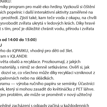
QPARKU:
íky program pro malé eko-hrdiny. Vyzkouší si čištění
ch popelnic i další interaktivní aktivity zaměřené na
prostředí. Zjistí také, kam teče voda z okapu, na chvíli
svobodit zvířata ukrytá v ledových krách. Díky hravé
 tím, proč je důležité chránit vodu, přírodu i zvířata
 od 14:00 do 15:00)
KU
ho do iQPARKU, vhodný pro děti od 3let.
gram v iQLANDII:
 světa obalů a recyklace. Prozkoumají, z jakých
ateriály, s nimiž se denně setkáváme. Ověří si, jak
 dozví se, co všechno může díky recyklaci vzniknout z
e spalovnách nebo na skládkách.
ogramu — výroba ručního papíru se semínky. Účastníci
ek, který si mohou zasadit do květináčku z PET láhve.
t jen problém, ale může se proměnit v nový užitečný
vědné zacházení s odpady začíná u každodenních