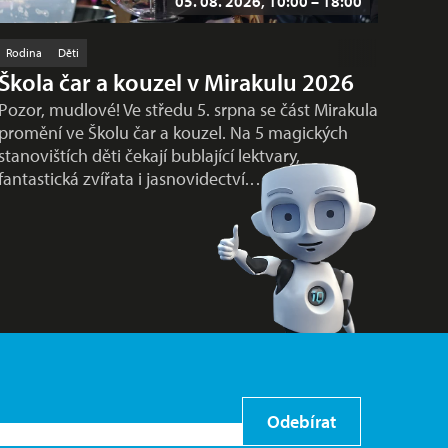
05. 08. 2026, 10:00 – 18:00
Rodina
Děti
Škola čar a kouzel v Mirakulu 2026
Pozor, mudlové! Ve středu 5. srpna se část Mirakula
promění ve Školu čar a kouzel. Na 5 magických
stanovištích děti čekají bublající lektvary,
fantastická zvířata i jasnovidectví.…
Odebírat