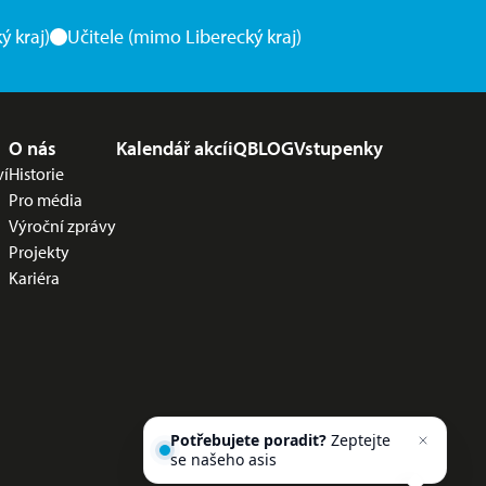
ý kraj)
Učitele (mimo Liberecký kraj)
O nás
Kalendář akcí
iQBLOG
Vstupenky
ví
Historie
Pro média
Výroční zprávy
Projekty
Kariéra
Potřebujete poradit?
Zeptejte
se našeho asistenta
Chettyho
.