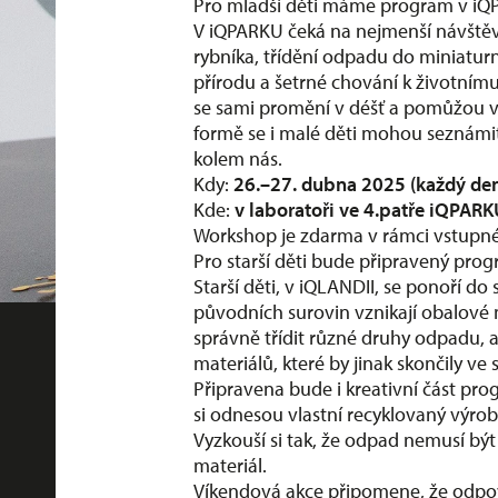
Pro mladší děti máme program v i
V iQPARKU čeká na nejmenší návštěvn
rybníka, třídění odpadu do miniaturní
přírodu a šetrné chování k životnímu 
se sami promění v déšť a pomůžou vy
formě se i malé děti mohou seznámit s
kolem nás.
Kdy:
26.–27. dubna 2025 (každý den
Kde:
v laboratoři ve 4.patře iQPAR
Workshop je zdarma v rámci vstupné
Pro starší děti bude připravený pro
Starší děti, v iQLANDII, se ponoří do
původních surovin vznikají obalové m
správně třídit různé druhy odpadu, a
materiálů, které by jinak skončily v
Připravena bude i kreativní část pr
si odnesou vlastní recyklovaný výrob
Vyzkouší si tak, že odpad nemusí bý
materiál.
Víkendová akce připomene, že odpo