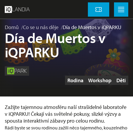
přeskočit na hlavní obsah
Menu
Menu
LANDIA
Vstupenky
Domů
Co se u nás děje
Día de Muertos v iQPARKU
Día de Muertos v
iQPARKU
PARK
Štítky
Rodina
Workshop
Děti
Zažijte tajemnou atmosféru naší strašidelné laboratoře
v iQPARKU! Čekají vás světelné pokusy, slizké výzvy a
spousta interaktivní zábavy pro celou rodinu.
Rádi byste se svou rodinou zažili něco tajemného, kouzelného