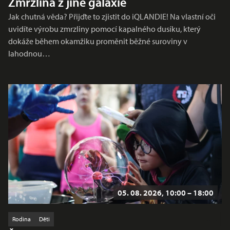
Zmrzlina z jiné galaxie
Jak chutná věda? Přijďte to zjistit do iQLANDIE! Na vlastní oči
uvidíte výrobu zmrzliny pomocí kapalného dusíku, který
dokáže během okamžiku proměnit běžné suroviny v
lahodnou…
05. 08. 2026, 10:00 – 18:00
Rodina
Děti