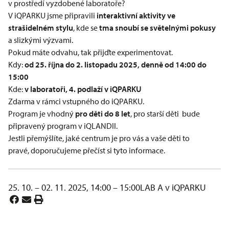
v prostředí vyzdobené laboratoře?
V iQPARKU jsme připravili
interaktivní aktivity ve
strašidelném stylu
, kde se
tma snoubí se světelnými pokusy
a slizkými výzvami.
Pokud máte odvahu, tak přijďte experimentovat.
Kdy:
od 25. října do 2. listopadu 2025, denně od 14:00 do
15:00
Kde:
v laboratoři, 4. podlaží v iQPARKU
Zdarma v rámci vstupného do iQPARKU.
Program je vhodný
pro děti do 8 let
, pro starší děti bude
připravený
program v iQLANDII
.
Jestli přemýšlíte, jaké centrum je pro vás a vaše děti to
pravé,
doporučujeme přečíst si tyto informace
.
25. 10. – 02. 11. 2025, 14:00 – 15:00
LAB A v iQPARKU