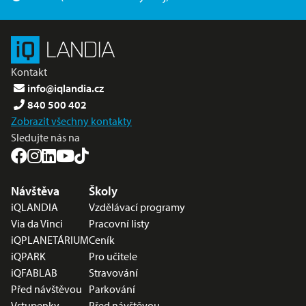
Kontakt
info@iqlandia.cz
840 500 402
Zobrazit všechny kontakty
Sledujte nás na
Nabídka v zápatí
Návštěva
Školy
iQLANDIA
Vzdělávací programy
Via da Vinci
Pracovní listy
iQPLANETÁRIUM
Ceník
iQPARK
Pro učitele
iQFABLAB
Stravování
Před návštěvou
Parkování
Vstupenky
Před návštěvou