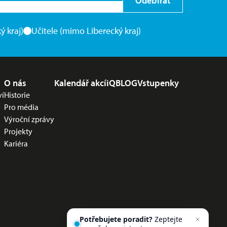
Odebírat
ý kraj)
Učitele (mimo Liberecký kraj)
O nás
Kalendář akcí
iQBLOG
Vstupenky
ví
Historie
Pro média
Výroční zprávy
Projekty
Kariéra
Potřebujete poradit?
Zeptejte