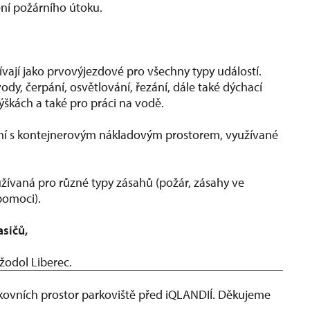
ní požárního útoku.
žívají jako prvovýjezdové pro všechny typy událostí.
y, čerpání, osvětlování, řezání, dále také dýchací
ýškách a také pro práci na vodě.
ní s kontejnerovým nákladovým prostorem, využívané
ívaná pro různé typy zásahů (požár, zásahy ve
pomoci).
sičů,
odol Liberec.
ovních prostor parkoviště před iQLANDIÍ. Děkujeme