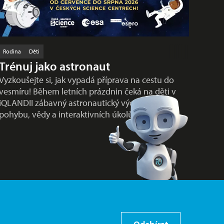
Rodina
Děti
Trénuj jako astronaut
Vyzkoušejte si, jak vypadá příprava na cestu do
vesmíru! Během letních prázdnin čeká na děti v
iQLANDII zábavný astronautický výcvik plný
pohybu, vědy a interaktivních úkolů…