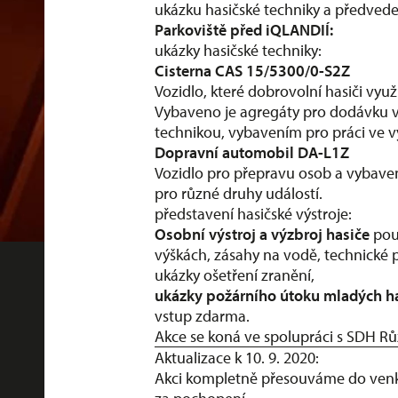
ukázku hasičské techniky a předvede
Parkoviště před iQLANDIÍ:
ukázky hasičské techniky:
Cisterna CAS 15/5300/0-S2Z
Vozidlo, které dobrovolní hasiči vyu
Vybaveno je agregáty pro dodávku vod
technikou, vybavením pro práci ve v
Dopravní automobil DA-L1Z
Vozidlo pro přepravu osob a vybave
pro různé druhy událostí.
představení hasičské výstroje:
Osobní výstroj a výzbroj hasiče
použ
výškách, zásahy na vodě, technické 
ukázky ošetření zranění,
ukázky požárního útoku mladých ha
vstup zdarma.
Akce se koná ve spolupráci s
SDH Růž
Aktualizace k 10. 9. 2020:
Akci kompletně přesouváme do venk