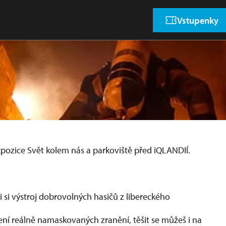
Vstupenky
 expozice Svět kolem nás a parkoviště před iQLANDIÍ.
i si výstroj dobrovolných hasičů z libereckého
ní reálně namaskovaných zranění, těšit se můžeš i na