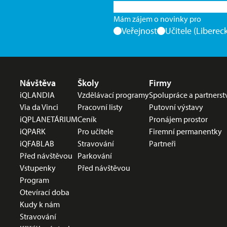
Mám zájem o novinky pro
Veřejnost
Učitele (Libereck
Nabídka v zápatí
Návštěva
Školy
Firmy
iQLANDIA
Vzdělávací programy
Spolupráce a partnerst
Via da Vinci
Pracovní listy
Putovní výstavy
iQPLANETÁRIUM
Ceník
Pronájem prostor
iQPARK
Pro učitele
Firemní permanentky
iQFABLAB
Stravování
Partneři
Před návštěvou
Parkování
Vstupenky
Před návštěvou
Program
Otevírací doba
Kudy k nám
Stravování