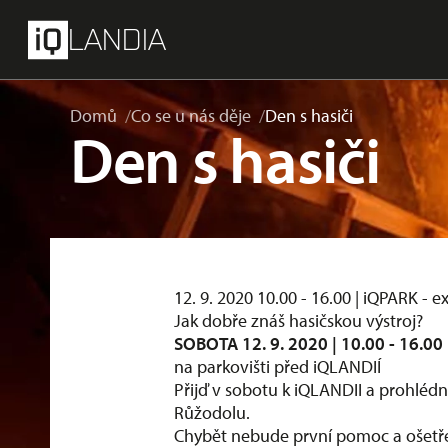
přeskočit na hlavní obsah
Menu
LANDIA
Domů
Co se u nás děje
Den s hasiči
Den s hasiči
12. 9. 2020 10.00 - 16.00 | iQPARK -
Jak dobře znáš hasičskou výstroj?
SOBOTA 12. 9. 2020 | 10.00 - 16.00
na parkovišti před iQLANDIÍ
Přijď v sobotu k iQLANDII a prohlédn
Růžodolu.
Chybět nebude první pomoc a ošetře