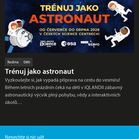
Rodina
Děti
Trénuj jako astronaut
Vyzkoušejte si, jak vypadá příprava na cestu do vesmíru!
Během letních prázdnin čeká na děti v iQLANDII zábavný
astronautický výcvik plný pohybu, vědy a interaktivních
úkolů…
Nenechte si nic ujít