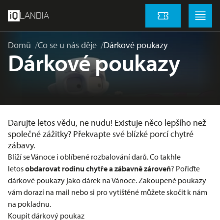
přeskočit na hlavní obsah
Menu
Menu
LANDIA
Vstupenky
Domů
Co se u nás děje
Dárkové poukazy
Dárkové poukazy
Darujte letos vědu, ne nudu! Existuje něco lepšího než
společné zážitky? Překvapte své blízké porcí chytré
zábavy.
Blíží se Vánoce i oblíbené rozbalování darů. Co takhle
letos
obdarovat rodinu chytře a zábavně zároveň
? Pořiďte
dárkové poukazy jako dárek na Vánoce. Zakoupené poukazy
vám dorazí na mail nebo si pro vytištěné můžete skočit k nám
na pokladnu.
Koupit dárkový poukaz