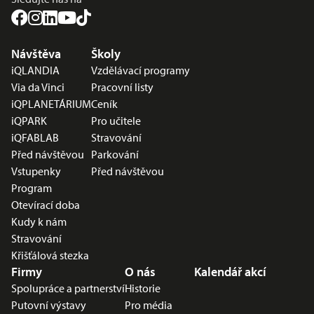
Nabídka v zápatí
Návštěva
Školy
iQLANDIA
Vzdělávací programy
Via da Vinci
Pracovní listy
iQPLANETÁRIUM
Ceník
iQPARK
Pro učitele
iQFABLAB
Stravování
Před návštěvou
Parkování
Vstupenky
Před návštěvou
Program
Otevírací doba
Kudy k nám
Stravování
Křišťálová stezka
Firmy
O nás
Kalendář akcí
Spolupráce a partnerství
Historie
Putovní výstavy
Pro média