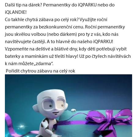
Další tip na dárek? Permanentky do iQPARKU nebo do
iQLANDIE!
Co takhle chytrá zábava po celý rok? Využijte roční
permanentky za bezkonkurenční cenu. Roční permanentky
jsou skvělou volbou (nebo dárkem) pro ty z vás, kdo nás
navštěvujete častěji. A to hlavně do našeho iQPARKU!
Vzpomeňte na deštivé a blátivé dny, kdy děti potřebují vybít
baterky a maminkám už třeští hlavy! Už po čtyřech návštěvách
k nám můžete „zdarma“.
Pořídit chytrou zábavu na celý rok