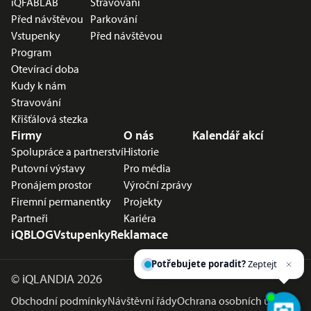
iQFABLAB
Stravování
Před návštěvou
Parkování
Vstupenky
Před návštěvou
Program
Otevírací doba
Kudy k nám
Stravování
Křišťálová stezka
Firmy
O nás
Kalendář akcí
Spolupráce a partnerství
Historie
Putovní výstavy
Pro média
Pronájem prostor
Výroční zprávy
Firemní permanentky
Projekty
Partneři
Kariéra
iQBLOG
Vstupenky
Reklamace
Potřebujete poradit?
Zeptejte se našeho
asiste
©
iQLANDIA 2026
Obchodní podmínky
Návštěvní řády
Ochrana osobních údajů