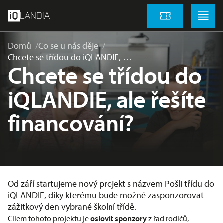
přeskočit na hlavní obsah
Menu
Menu
LANDIA
Vstupenky
Domů
Co se u nás děje
Chcete se třídou do iQLANDIE, …
Chcete se třídou do
iQLANDIE, ale řešíte
financování?
Od září startujeme nový projekt s názvem Pošli třídu do
iQLANDIE, díky kterému bude možné zasponzorovat
zážitkový den vybrané školní třídě.
Cílem tohoto projektu je
oslovit sponzory
z řad rodičů,