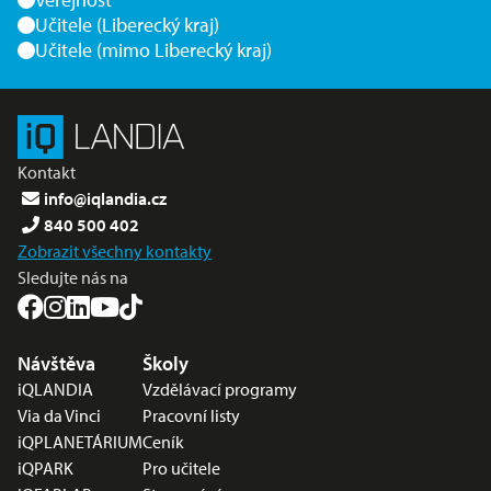
Učitele (Liberecký kraj)
Učitele (mimo Liberecký kraj)
Kontakt
info@iqlandia.cz
840 500 402
Zobrazit všechny kontakty
Sledujte nás na
Nabídka v zápatí
Návštěva
Školy
iQLANDIA
Vzdělávací programy
Via da Vinci
Pracovní listy
iQPLANETÁRIUM
Ceník
iQPARK
Pro učitele