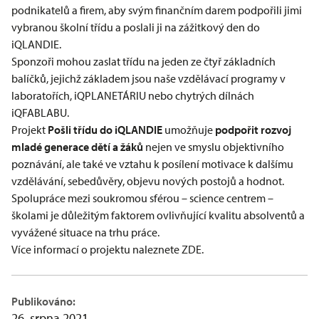
podnikatelů a firem, aby svým finančním darem podpořili jimi
vybranou školní třídu a poslali ji na zážitkový den do
iQLANDIE.
Sponzoři mohou zaslat třídu na jeden ze čtyř základních
balíčků, jejichž základem jsou naše vzdělávací programy v
laboratořích, iQPLANETÁRIU nebo chytrých dílnách
iQFABLABU.
Projekt
Pošli třídu do iQLANDIE
umožňuje
podpořit rozvoj
mladé generace dětí a žáků
nejen ve smyslu objektivního
poznávání, ale také ve vztahu k posílení motivace k dalšímu
vzdělávání, sebedůvěry, objevu nových postojů a hodnot.
Spolupráce mezi soukromou sférou – science centrem –
školami je důležitým faktorem ovlivňující kvalitu absolventů a
vyvážené situace na trhu práce.
Více informací o projektu naleznete ZDE.
Publikováno:
26. srpna 2021