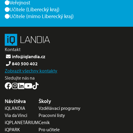
Veřejnost
Učitele (Liberecký kraj)
Učitele (mimo Liberecký kraj)
Kontakt
info@iqlandia.cz
840 500 402
Zobrazit všechny kontakty
Sledujte nás na
Nabídka v zápatí
Návštěva
Školy
iQLANDIA
Vzdělávací programy
Via da Vinci
Pracovní listy
iQPLANETÁRIUM
Ceník
iQPARK
Pro učitele