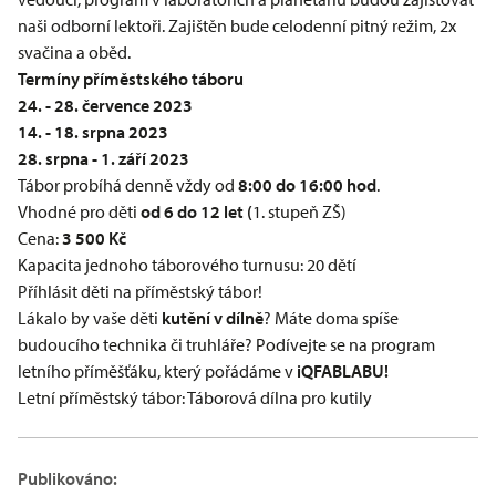
naši odborní lektoři. Zajištěn bude celodenní pitný režim, 2x
svačina a oběd.
Termíny příměstského táboru
24. - 28. července 2023
14. - 18. srpna 2023
28. srpna - 1. září 2023
Tábor probíhá denně vždy od
8:00 do 16:00 hod
.
Vhodné pro děti
od 6 do 12 let (
1. stupeň ZŠ)
Cena:
3 500 Kč
Kapacita jednoho táborového turnusu: 20 dětí
Příhlásit děti na příměstský tábor!
Lákalo by vaše děti
kutění v dílně
? Máte doma spíše
budoucího technika či truhláře? Podívejte se na program
letního příměšťáku, který pořádáme v
iQFABLABU!
Letní příměstský tábor: Táborová dílna pro kutily
Publikováno: