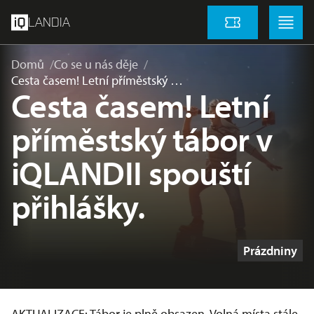
přeskočit na hlavní obsah
Menu
Menu
LANDIA
Vstupenky
Domů
Co se u nás děje
Cesta časem! Letní příměstský …
Cesta časem! Letní
příměstský tábor v
iQLANDII spouští
přihlášky.
Štítky
Prázdniny
AKTUALIZACE: Tábor je plně obsazen. Volná místa stále