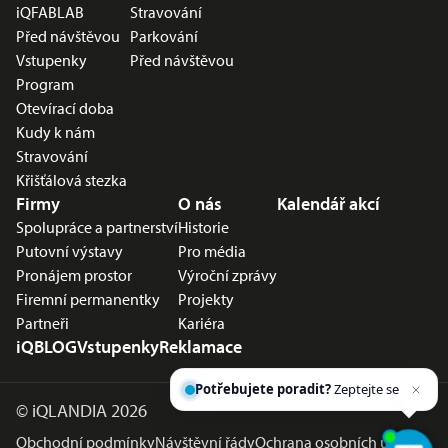
iQFABLAB
Stravování
Před návštěvou
Parkování
Vstupenky
Před návštěvou
Program
Otevírací doba
Kudy k nám
Stravování
Křišťálová stezka
Firmy
O nás
Kalendář akcí
Spolupráce a partnerství
Historie
Putovní výstavy
Pro média
Pronájem prostor
Výroční zprávy
Firemní permanentky
Projekty
Partneři
Kariéra
iQBLOG
Vstupenky
Reklamace
Potřebujete poradit?
Zeptejte se našeho
asistenta
©
iQLANDIA 2026
Obchodní podmínky
Návštěvní řády
Ochrana osobních údajů