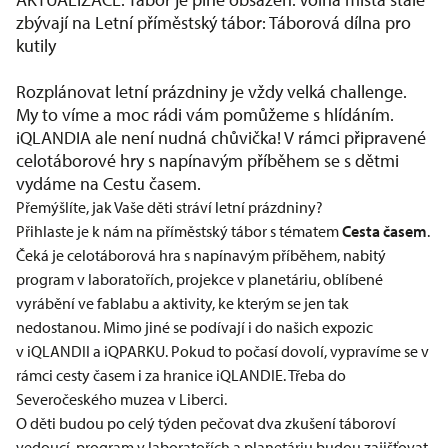
zbývají na Letní příměstský tábor: Táborová dílna pro
kutily
Rozplánovat letní prázdniny je vždy velká challenge.
My to víme a moc rádi vám pomůžeme s hlídáním.
iQLANDIA ale není nudná chůvička! V rámci připravené
celotáborové hry s napínavým příběhem se s dětmi
vydáme na Cestu časem.
Přemýšlíte, jak Vaše děti stráví letní prázdniny?
Přihlaste je k nám na příměstský tábor s tématem
Cesta časem
.
Čeká je celotáborová hra s napínavým příběhem, nabitý
program v laboratořích, projekce v
planetáriu
, oblíbené
vyrábění ve
fablabu
a aktivity, ke kterým se jen tak
nedostanou. Mimo jiné se podívají i do našich expozic
v
iQLANDII
a
iQPARKU
. Pokud to počasí dovolí, vypravíme se v
rámci cesty časem i za hranice iQLANDIE. Třeba do
Severočeského muzea v Liberci.
O děti budou po celý týden pečovat dva zkušení táboroví
vedoucí, program v laboratořích a planetáriu budou zajišťovat