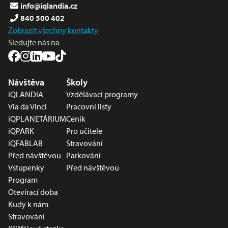
info@iqlandia.cz
840 500 402
Zobrazit všechny kontakty
Sledujte nás na
Nabídka v zápatí
Návštěva
Školy
iQLANDIA
Vzdělávací programy
Via da Vinci
Pracovní listy
iQPLANETÁRIUM
Ceník
iQPARK
Pro učitele
iQFABLAB
Stravování
Před návštěvou
Parkování
Vstupenky
Před návštěvou
Program
Otevírací doba
Kudy k nám
Stravování