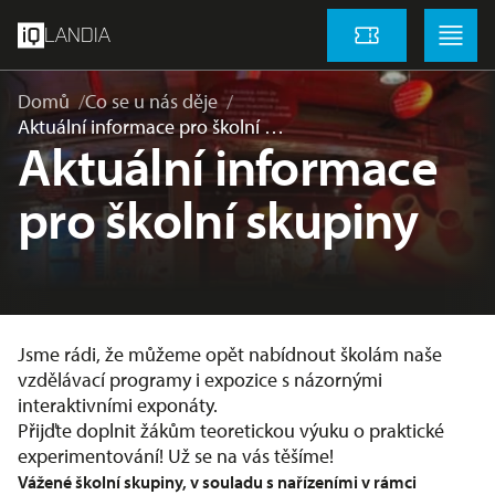
přeskočit na hlavní obsah
Menu
Menu
LANDIA
Vstupenky
Domů
Co se u nás děje
Aktuální informace pro školní …
Aktuální informace
pro školní skupiny
Jsme rádi, že můžeme opět nabídnout školám naše
vzdělávací programy i expozice s názornými
interaktivními exponáty.
Přijďte doplnit žákům teoretickou výuku o praktické
experimentování! Už se na vás těšíme!
Vážené školní skupiny, v souladu s nařízeními v rámci