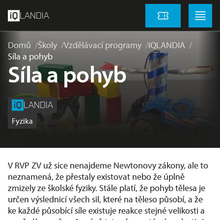
přeskočit na hlavní obsah
Menu
Menu
LANDIA
Vstupenky
Domů
Školy
Vzdělávací programy
iQLANDIA
Síla a pohyb
Síla a pohyb
LANDIA
Fyzika
V RVP ZV už sice nenajdeme Newtonovy zákony, ale to
neznamená, že přestaly existovat nebo že úplně
zmizely ze školské fyziky. Stále platí, že pohyb tělesa je
určen výslednicí všech sil, které na těleso působí, a že
ke každé působící síle existuje reakce stejné velikosti a