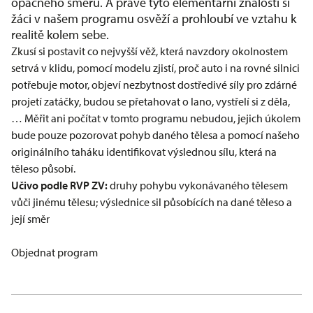
opačného směru. A právě tyto elementární znalosti si
žáci v našem programu osvěží a prohloubí ve vztahu k
realitě kolem sebe.
Zkusí si postavit co nejvyšší věž, která navzdory okolnostem
setrvá v klidu, pomocí modelu zjistí, proč auto i na rovné silnici
potřebuje motor, objeví nezbytnost dostředivé síly pro zdárné
projetí zatáčky, budou se přetahovat o lano, vystřelí si z děla,
… Měřit ani počítat v tomto programu nebudou, jejich úkolem
bude pouze pozorovat pohyb daného tělesa a pomocí našeho
originálního taháku identifikovat výslednou sílu, která na
těleso působí.
Učivo podle RVP ZV:
druhy pohybu vykonávaného tělesem
vůči jinému tělesu; výslednice sil působících na dané těleso a
její směr
Objednat program