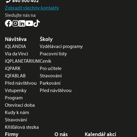
840 500 402
Zobrazit všechny kontakty
Sledujte nás na
Nabídka v zápatí
Návštěva
Školy
iQLANDIA
Vzdělávací programy
Via da Vinci
Pracovní listy
iQPLANETÁRIUM
Ceník
iQPARK
Pro učitele
iQFABLAB
Stravování
Před návštěvou
Parkování
Vstupenky
Před návštěvou
Program
Otevírací doba
Kudy k nám
Stravování
Křišťálová stezka
Firmy
O nás
Kalendář akcí