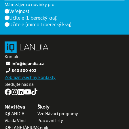
Mám zájem o novinky pro
Veřejnost
Učitele (Liberecký kraj)
Učitele (mimo Liberecký kraj)
Kontakt
info@iqlandia.cz
840 500 402
Zobrazit všechny kontakty
Sledujte nás na
Nabídka v zápatí
Návštěva
Školy
iQLANDIA
Vzdělávací programy
Via da Vinci
Pracovní listy
iQPLANETÁRIUM
Ceník