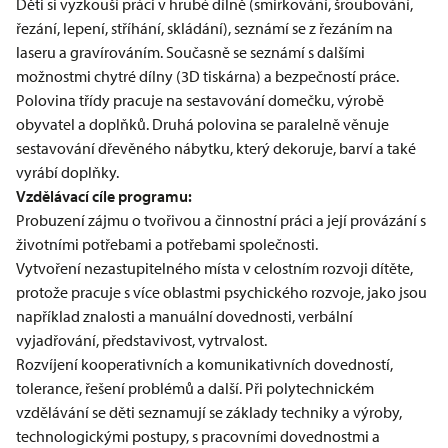
Děti si vyzkouší práci v hrubé dílně (smirkování, šroubování,
řezání, lepení, stříhání, skládání), seznámí se z řezáním na
laseru a gravírováním. Současně se seznámí s dalšími
možnostmi chytré dílny (3D tiskárna) a bezpečností práce.
Polovina třídy pracuje na sestavování domečku, výrobě
obyvatel a doplňků. Druhá polovina se paralelně věnuje
sestavování dřevěného nábytku, který dekoruje, barví a také
vyrábí doplňky.
Vzdělávací cíle programu:
Probuzení zájmu o tvořivou a činnostní práci a její provázání s
životními potřebami a potřebami společnosti.
Vytvoření nezastupitelného místa v celostním rozvoji dítěte,
protože pracuje s více oblastmi psychického rozvoje, jako jsou
například znalosti a manuální dovednosti, verbální
vyjadřování, představivost, vytrvalost.
Rozvíjení kooperativních a komunikativních dovedností,
tolerance, řešení problémů a další. Při polytechnickém
vzdělávání se děti seznamují se základy techniky a výroby,
technologickými postupy, s pracovními dovednostmi a