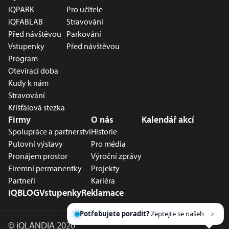
iQPARK
Pro učitele
iQFABLAB
Stravování
Před návštěvou
Parkování
Vstupenky
Před návštěvou
Program
Otevírací doba
Kudy k nám
Stravování
Křišťálová stezka
Firmy
O nás
Kalendář akcí
Spolupráce a partnerství
Historie
Putovní výstavy
Pro média
Pronájem prostor
Výroční zprávy
Firemní permanentky
Projekty
Partneři
Kariéra
iQBLOG
Vstupenky
Reklamace
Potřebujete poradit?
Zeptejte se našeho
asistenta
Chettyho
.
©
iQLANDIA 2026