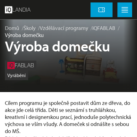
přeskočit na hlavní obsah
Menu
Menu
LANDIA
Vstupenky
Domů
Školy
Vzdělávací programy
iQFABLAB
Výroba domečku
Výroba domečku
FABLAB
Vyrábění
Cílem programu je společně postavit dům ze dřeva, do
akce jde celá třída. Děti se seznámí s truhlářskou,
kreativní i designerskou prací, jednoduše polytechnická
výchova se vším všudy. A domeček si odnášíte s sebou
do MŠ.