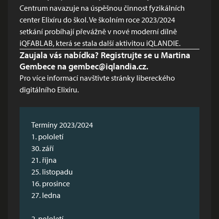
Centrum navazuje na úspěšnou činnost fyzikálních
center Elixíru do škol. Ve školním roce 2023/2024
setkání probíhají převážně v nové moderní dílně
iQFABLAB, která se stala další aktivitou iQLANDIE.
Zaujala vás nabídka? Registrujte se u Martina
Gembece na
gembec@iqlandia.cz
.
Pro více informací navštivte
stránky libereckého
digitálního Elixíru
.
Termíny 2023/2024
1. pololetí
30. září
21. října
25. listopadu
16. prosince
27. ledna
2. pololetí