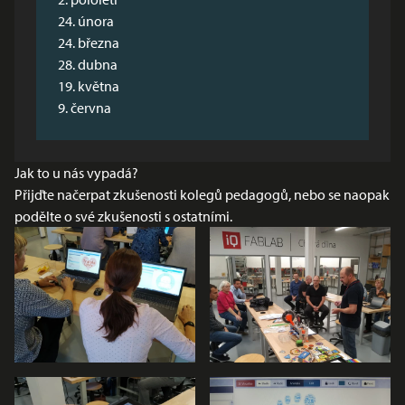
24. února
24. března
28. dubna
19. května
9. června
Jak to u nás vypadá?
Přijďte načerpat zkušenosti kolegů pedagogů, nebo se naopak
podělte o své zkušenosti s ostatními.