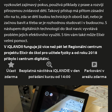
vyzkoušet zajímavý pokus, používá příklady z praxe a rozvíjí
přirozenou zvídavost dětí. Takový přístup má přitom zásadní
vliv na to, zda se děti budou technických oborů bát, nebo je
začnou bavit a třeba se je rozhodnou studovat i v budoucnu. S
nástupem digitálních technologií do škol navíc vyvstává
problém jejich efektivního využití. S tím vám také může Elixír
velmi pomoct.
V iQLANDII funguje již více než pět let Regionální centrum
projektu Elixír do škol pro učitele fyziky a od roku 2018
přibylo i centrum digitální.
Účast
Bezplatná návštěva iQLANDIE v den
Parkování v
zdarma
pořádání kurzu od 14:00
areálu zdarma