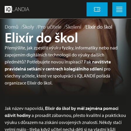
přeskočit na hlavní obsah
Menu
Menu
LANDIA
Vstupenky
Domů
Školy
Pro učitele
Školení
Elixír do škol
Elixír do škol
Přemýšlíte, jak zpestřit výuku fyziky, informatiky nebo nad
zapojením digitálních technologií do výuky dalších
předmětů? Potřebujete novou inspiraci? Pak
navštivte
pravidelná setkání v centrech kolegiálního sdílení
pro
všechny učitele, které ve spolupráci s iQLANDIÍ pořádá
organizace Elixír do škol.
Jak název napovídá,
Elixír do škol by měl zejména pomoci
oživit hodiny
a prosadit zábavnou, přesto kvalitní a praktickou
výuku s důrazem na získání osvojených znalostí. Někdy stačí
velmi málo - třeba když učitel nechá děti si na vlastní kůži