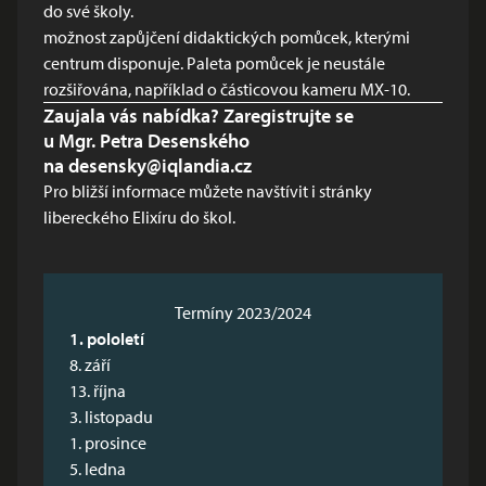
do své školy.
možnost zapůjčení didaktických pomůcek, kterými
centrum disponuje. Paleta pomůcek je neustále
rozšiřována, například o částicovou kameru MX-10.
Zaujala vás nabídka? Zaregistrujte se
u Mgr. Petra Desenského
na
desensky@iqlandia.cz
Pro bližší informace můžete
navštívit i stránky
libereckého Elixíru do škol.
Termíny 2023/2024
1. pololetí
8. září
13. října
3. listopadu
1. prosince
5. ledna