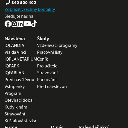
840 500 402
Zobrazit všechny kontakty
Sledujte nás na
Nabídka v zápatí
Návštěva
Školy
iQLANDIA
Vzdělávací programy
Via da Vinci
Pracovní listy
iQPLANETÁRIUM
Ceník
iQPARK
Pro učitele
iQFABLAB
Stravování
Před návštěvou
Parkování
Vstupenky
Před návštěvou
Program
Otevírací doba
Kudy k nám
Stravování
Křišťálová stezka
Firmy
O nás
Kalendář akcí