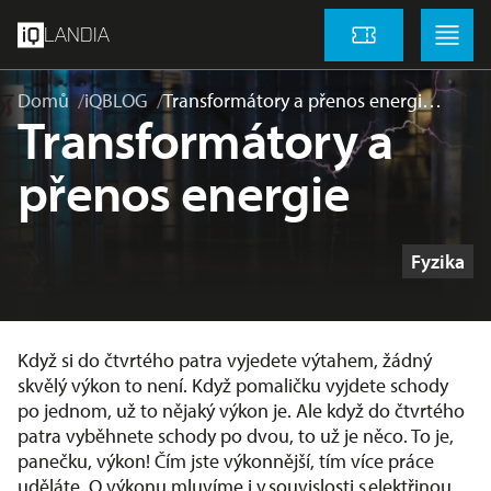
přeskočit na hlavní obsah
Menu
Menu
LANDIA
Vstupenky
Domů
iQBLOG
Transformátory a přenos energi…
Transformátory a
přenos energie
Štítky
Fyzika
Když si do čtvrtého patra vyjedete výtahem, žádný
skvělý výkon to není. Když pomaličku vyjdete schody
po jednom, už to nějaký výkon je. Ale když do čtvrtého
patra vyběhnete schody po dvou, to už je něco. To je,
panečku, výkon! Čím jste výkonnější, tím více práce
uděláte. O výkonu mluvíme i v souvislosti s elektřinou.