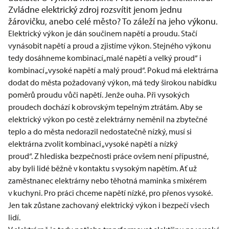
Zvládne elektrický zdroj rozsvítit jenom jednu
žárovičku, anebo celé město? To záleží na jeho výkonu.
Elektrický výkon je dán součinem napětí a proudu. Stačí
vynásobit napětí a proud a zjistíme výkon. Stejného výkonu
tedy dosáhneme kombinací „malé napětí a velký proud“ i
kombinací „vysoké napětí a malý proud“. Pokud má elektrárna
dodat do města požadovaný výkon, má tedy širokou nabídku
poměrů proudu vůči napětí. Jenže ouha. Při vysokých
proudech dochází k obrovským tepelným ztrátám. Aby se
elektrický výkon po cestě z elektrárny neměnil na zbytečné
teplo a do města nedorazil nedostatečně nízký, musí si
elektrárna zvolit kombinaci „vysoké napětí a nízký
proud“. Z hlediska bezpečnosti práce ovšem není přípustné,
aby byli lidé běžně v kontaktu s vysokým napětím. Ať už
zaměstnanec elektrárny nebo těhotná maminka s mixérem
v kuchyni. Pro práci chceme napětí nízké, pro přenos vysoké.
Jen tak zůstane zachovaný elektrický výkon i bezpečí všech
lidí.