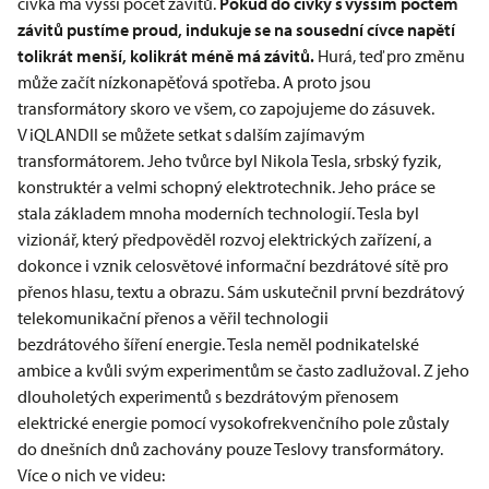
cívka má vyšší počet závitů.
Pokud do cívky s vyšším počtem
závitů pustíme proud, indukuje se na sousední cívce napětí
tolikrát menší, kolikrát méně má závitů.
Hurá, teď pro změnu
může začít nízkonapěťová spotřeba. A proto jsou
transformátory skoro ve všem, co zapojujeme do zásuvek.
V iQLANDII se můžete setkat s dalším zajímavým
transformátorem. Jeho tvůrce byl Nikola Tesla, srbský fyzik,
konstruktér a velmi schopný elektrotechnik. Jeho práce se
stala základem mnoha moderních technologií. Tesla byl
vizionář, který předpověděl rozvoj elektrických zařízení, a
dokonce i vznik celosvětové informační bezdrátové sítě pro
přenos hlasu, textu a obrazu. Sám uskutečnil první bezdrátový
telekomunikační přenos a věřil technologii
bezdrátového šíření energie. Tesla neměl podnikatelské
ambice a kvůli svým experimentům se často zadlužoval. Z jeho
dlouholetých experimentů s bezdrátovým přenosem
elektrické energie pomocí vysokofrekvenčního pole zůstaly
do dnešních dnů zachovány pouze Teslovy transformátory.
Více o nich ve videu: