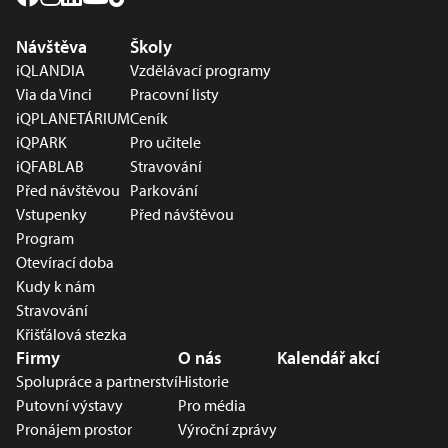
Nabídka v zápatí
Návštěva
Školy
iQLANDIA
Vzdělávací programy
Via da Vinci
Pracovní listy
iQPLANETÁRIUM
Ceník
iQPARK
Pro učitele
iQFABLAB
Stravování
Před návštěvou
Parkování
Vstupenky
Před návštěvou
Program
Otevírací doba
Kudy k nám
Stravování
Křišťálová stezka
Firmy
O nás
Kalendář akcí
Spolupráce a partnerství
Historie
Putovní výstavy
Pro média
Pronájem prostor
Výroční zprávy