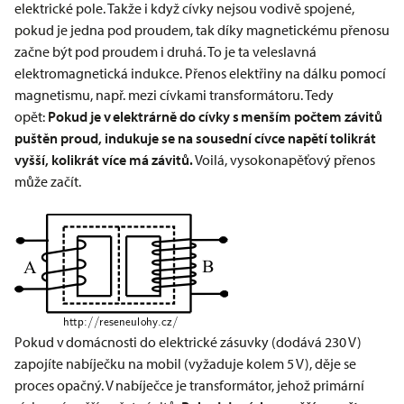
elektrické pole. Takže i když cívky nejsou vodivě spojené,
pokud je jedna pod proudem, tak díky magnetickému přenosu
začne být pod proudem i druhá. To je ta veleslavná
elektromagnetická indukce. Přenos elektřiny na dálku pomocí
magnetismu, např. mezi cívkami transformátoru. Tedy
opět:
Pokud je v elektrárně do cívky s menším počtem závitů
puštěn proud, indukuje se na sousední cívce napětí tolikrát
vyšší, kolikrát více má závitů.
Voilá, vysokonapěťový přenos
může začít.
Pokud v domácnosti do elektrické zásuvky (dodává 230 V)
zapojíte nabíječku na mobil (vyžaduje kolem 5 V), děje se
proces opačný. V nabíječce je transformátor, jehož primární