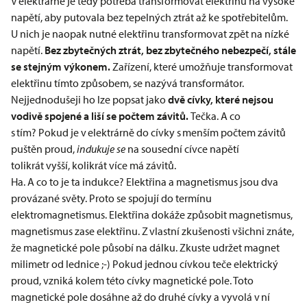
V elektrárně je tedy potřeba transformovat elektřinu na vysoké
napětí, aby putovala bez tepelných ztrát až ke spotřebitelům.
U nich je naopak nutné elektřinu transformovat zpět na nízké
napětí.
Bez zbytečných ztrát, bez zbytečného nebezpečí, stále
se stejným výkonem.
Zařízení, které umožňuje transformovat
elektřinu tímto způsobem, se nazývá transformátor.
Nejjednodušeji ho lze popsat jako
dvě cívky, které nejsou
vodivě spojené a liší se počtem závitů.
Tečka. A co
s tím? Pokud je v elektrárně do cívky s menším počtem závitů
puštěn proud,
indukuje se
na sousední cívce napětí
tolikrát vyšší, kolikrát více má závitů.
Ha. A co to je ta indukce? Elektřina a magnetismus jsou dva
provázané světy. Proto se spojují do termínu
elektromagnetismus. Elektřina dokáže způsobit magnetismus,
magnetismus zase elektřinu. Z vlastní zkušenosti všichni znáte,
že magnetické pole působí na dálku. Zkuste udržet magnet
milimetr od lednice ;-) Pokud jednou cívkou teče elektrický
proud, vzniká kolem této cívky magnetické pole. Toto
magnetické pole dosáhne až do druhé cívky a vyvolá v ní