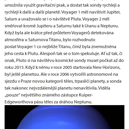
umožnila využít gravitační prak, a dostat tak sondy rychleji a
rychleji k další a další planetě. Voyager 1 měl navštívit Jupiter,
Saturn a uvažovalo se i o návštěvě Pluta. Voyager 2 měl
směřovat kromě Jupiteru a Saturnu také k Uranu a Neptunu.
Když byla ale krátce před průletem Voyagerů detekována
atmosféra u Saturnova Titanu, bylo rozhodnuto
poslat Voyager 1 co nejblíže Titanu, čímž byla znemožněna
jeho cesta k Plutu. Alespoň tak se o tom spekuluje. Ať už tak, či
onak, Pluto si na návštěvu kosmické sondy musel počkat až do
roku 2015. Když k němu v roce 2005 startovala New Horizons,
byl ještě planetou. Ale v roce 2006 vytvořili astronomové na
sjezdu v Praze novou kategorii těles, trpasličí planety, a sonda
tak nakonec nejvzdálenější planetu nenavštívila. Viděla
„pouze“ největšího známého zástupce Kuiper-
Edgeworthova pásu těles za dráhou Neptunu.