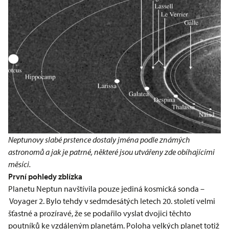
Neptunovy slabé prstence dostaly jména podle známých
astronomů a jak je patrné, některé jsou utvářeny zde obíhajícími
měsíci.
První pohledy zblízka
Planetu Neptun navštívila pouze jediná kosmická sonda –
Voyager 2. Bylo tehdy v sedmdesátých letech 20. století velmi
šťastné a prozíravé, že se podařilo vyslat dvojici těchto
poutníků ke vzdáleným planetám. Poloha velkých planet totiž