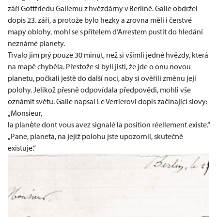
září Gottfriedu Gallemu z hvězdárny v Berlíně. Galle obdržel
dopis 23. září, a protože bylo hezky a zrovna měli i čerstvé
mapy oblohy, mohl se s přítelem d’Arrestem pustit do hledání
neznámé planety.
Trvalo jim prý pouze 30 minut, než si všimli jedné hvězdy, která
na mapě chyběla. Přestože si byli jisti, že jde o onu novou
planetu, počkali ještě do další noci, aby si ověřili změnu její
polohy. Jelikož přesně odpovídala předpovědi, mohli vše
oznámit světu. Galle napsal Le Verrierovi dopis začínající slovy:
„Monsieur,
la planète dont vous avez signalé la position réellement existe.“
„Pane, planeta, na jejíž polohu jste upozornil, skutečně
existuje.“