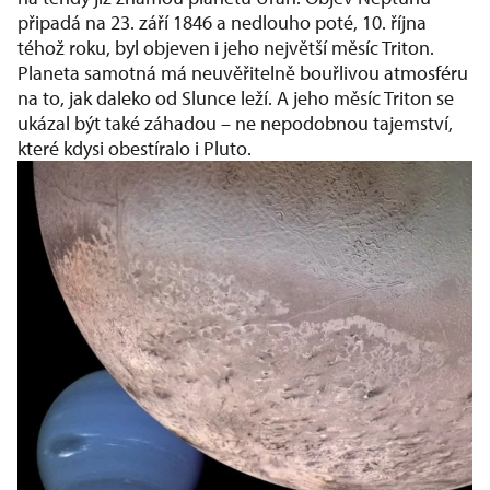
připadá na 23. září 1846 a nedlouho poté, 10. října
téhož roku, byl objeven i jeho největší měsíc Triton.
Planeta samotná má neuvěřitelně bouřlivou atmosféru
na to, jak daleko od Slunce leží. A jeho měsíc Triton se
ukázal být také záhadou – ne nepodobnou tajemství,
které kdysi obestíralo i Pluto.