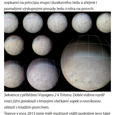
sopkami na principu erupcí dusíkového ledu a zřejmě i
pomalými výstupnými proudy ledu z nitra na povrch.
Sekvence z přiblížení Voyageru 2 k Tritonu. Dobře vidíme rozdíl
mezi jižní polokoulí s tmavými vlečkami sopek a rovníkovou
oblastí s hladším povrchem.
Teprve v roce 2015 jsme měli možnost vidět podobné jevy také