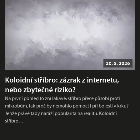
20. 5. 2026
Koloidní stříbro: zázrak z internetu,
nebo zbytečné riziko?
Na první pohled to zní lákavě: stříbro přece působí proti
mikrobům, tak proč by nemohlo pomoct i při bolesti v krku?
Jenže právě tady naráží popularita na realitu. Koloidní
stříbro…