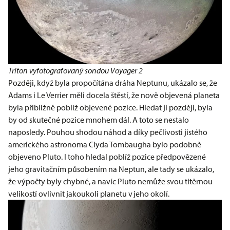
Triton vyfotografovaný sondou Voyager 2
Později, když byla propočítána dráha Neptunu, ukázalo se, že
Adams i Le Verrier měli docela štěstí, že nově objevená planeta
byla přibližně poblíž objevené pozice. Hledat ji později, byla
by od skutečné pozice mnohem dál. A toto se nestalo
naposledy. Pouhou shodou náhod a díky pečlivosti jistého
amerického astronoma Clyda Tombaugha bylo podobně
objeveno Pluto. I toho hledal poblíž pozice předpovězené
jeho gravitačním působením na Neptun, ale tady se ukázalo,
že výpočty byly chybné, a navíc Pluto nemůže svou titěrnou
velikostí ovlivnit jakoukoli planetu v jeho okolí.