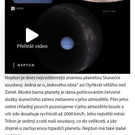
Přehrát video
Neptun je dnes nejvzdálenější známou planetou Sluneční
soustavy. Jedná se o „ledového obra“ asi čtyřikrát většího než
Země. Modrá barva planety je dána pohlcováním červené
složky slunečního záření metanem v jeho atmosféře. Přes jeho
velmi chladný povrch pozorujeme v jeho atmosféře bouře a
vítr zde dosahuje rychlostí až 2000 km/h. Jeho největší měsíc
Triton je sedmý z celé naší soustavy, co do velikosti, a jde
zřejmě o zachycenou trpasličí planetu. Neptun má také slabé