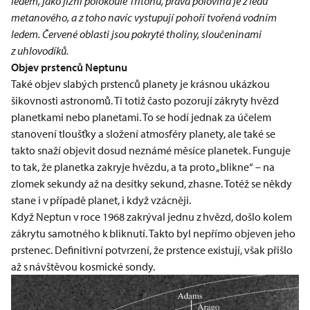
ledem, jako jižní polokoule Tritonu, pravá polovina je z ledu
metanového, a z toho navíc vystupují pohoří tvořená vodním
ledem. Červené oblasti jsou pokryté tholiny, sloučeninami
z uhlovodíků.
Objev prstenců Neptunu
Také objev slabých prstenců planety je krásnou ukázkou
šikovnosti astronomů. Ti totiž často pozorují zákryty hvězd
planetkami nebo planetami. To se hodí jednak za účelem
stanovení tloušťky a složení atmosféry planety, ale také se
takto snaží objevit dosud neznámé měsíce planetek. Funguje
to tak, že planetka zakryje hvězdu, a ta proto „blikne“ – na
zlomek sekundy až na desítky sekund, zhasne. Totéž se někdy
stane i v případě planet, i když vzácněji.
Když Neptun v roce 1968 zakrýval jednu z hvězd, došlo kolem
zákrytu samotného k bliknutí. Takto byl nepřímo objeven jeho
prstenec. Definitivní potvrzení, že prstence existují, však přišlo
až s návštěvou kosmické sondy.