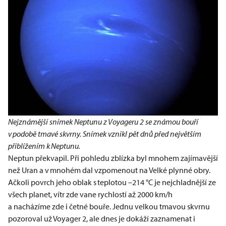
Nejznámější snímek Neptunu z Voyageru 2 se známou bouří
v podobě tmavé skvrny. Snímek vznikl pět dnů před největším
přiblížením k Neptunu.
Neptun překvapil. Při pohledu zblízka byl mnohem zajímavější
než Uran a v mnohém dal vzpomenout na Velké plynné obry.
Ačkoli povrch jeho oblak s teplotou –214 °C je nejchladnější ze
všech planet, vítr zde vane rychlostí až 2000 km/h
a nacházíme zde i četné bouře. Jednu velkou tmavou skvrnu
pozoroval už Voyager 2, ale dnes je dokáží zaznamenat i