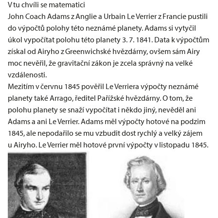
V tu chvíli se matematici
John Coach Adams z Anglie a Urbain Le Verrier z Francie pustili
do výpočtů polohy této neznámé planety. Adams si vytyčil
úkol vypočítat polohu této planety 3. 7. 1841. Data k výpočtům
získal od Airyho z Greenwichské hvězdárny, ovšem sám Airy
moc nevěřil, že gravitační zákon je zcela správný na velké
vzdálenosti.
Mezitím v červnu 1845 pověřil Le Verriera výpočty neznámé
planety také Arrago, ředitel Pařížské hvězdárny. O tom, že
polohu planety se snaží vypočítat i někdo jiný, nevěděl ani
Adams a ani Le Verrier. Adams měl výpočty hotové na podzim
1845, ale nepodařilo se mu vzbudit dost rychlý a velký zájem
u Airyho. Le Verrier měl hotové první výpočty v listopadu 1845.