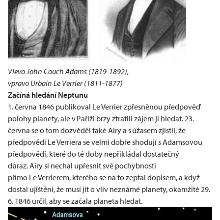
Vlevo John Couch Adams (1819-1892),
vpravo Urbain Le Verrier (1811-1877)
Začíná hledání Neptunu
1. června 1846 publikoval Le Verrier zpřesněnou předpověď
polohy planety, ale v Paříži brzy ztratili zájem ji hledat. 23.
června se o tom dozvěděl také Airy a s úžasem zjistil, že
předpovědi Le Verriera se velmi dobře shodují s Adamsovou
předpovědí, které do té doby nepřikládal dostatečný
důraz. Airy si nechal upřesnit své pochybnosti
přímo Le Verrierem, kterého se na to zeptal dopisem, a když
dostal ujištění, že musí jít o vliv neznámé planety, okamžitě 29.
6. 1846 určil, aby se začala planeta hledat.