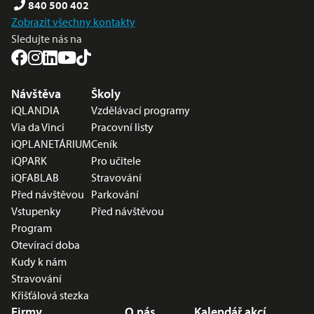
840 500 402
Zobrazit všechny kontakty
Sledujte nás na
Nabídka v zápatí
Návštěva
Školy
iQLANDIA
Vzdělávací programy
Via da Vinci
Pracovní listy
iQPLANETÁRIUM
Ceník
iQPARK
Pro učitele
iQFABLAB
Stravování
Před návštěvou
Parkování
Vstupenky
Před návštěvou
Program
Otevírací doba
Kudy k nám
Stravování
Křišťálová stezka
Firmy
O nás
Kalendář akcí