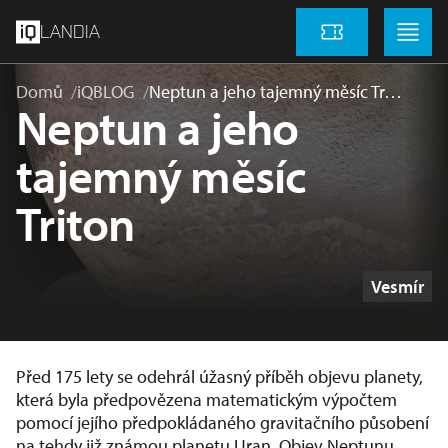
přeskočit na hlavní obsah
Menu
Menu
LANDIA
Vstupenky
Domů
iQBLOG
Neptun a jeho tajemný měsíc Tr…
Neptun a jeho
tajemný měsíc
Triton
Štítky
Vesmír
Před 175 lety se odehrál úžasný příběh objevu planety,
která byla předpovězena matematickým výpočtem
pomocí jejího předpokládaného gravitačního působení
na tehdy již známou planetu Uran. Objev Neptunu