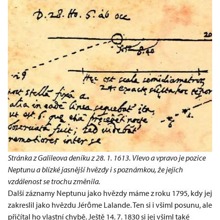
Stránka z Galileova deníku z 28. 1. 1613. Vlevo a vpravo je pozice
Neptunu a blízké jasnější hvězdy i s poznámkou, že jejich
vzdálenost se trochu změnila.
Další záznamy Neptunu jako hvězdy máme z roku 1795, kdy jej
zakreslil jako hvězdu Jérôme Lalande. Ten si i všiml posunu, ale
přičítal ho vlastní chybě. Ještě 14. 7. 1830 si jej všiml také