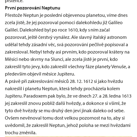
prstence.
První pozorování Neptunu
Přestože Neptun je poslední objevenou planetou, víme dnes
zcela jistě, že jej pozoroval pomocí dalekohledu již Galileo
Galilei. Dalekohled byl po roce 1610, kdy s ním začal
pozorovat, ještě čerstvý vynález. Ale slavný italský astronom
udělal tehdy zásadní věc, svá pozorování pečlivě popisoval a
zakresloval. Nebyl tehdy asi prvním, kdo pozoroval krátery na
Měsíci nebo skvrny na Slunci, ale zcela jistě je první, kdo
zakreslil tyto jevy, kdo zakreslil všechny fáze planety Venuše, a
především objevil měsíce Jupiteru.
A právě při zakreslování měsíců 28. 12. 1612 si jako hvězdu
nakreslil i planetu Neptun, která tehdy procházela kolem
Jupiteru. Paradoxem pak bylo, že ve dnech 27. a 28. ledna 1613
jej zakreslil znovu poblíž další hvězdy, a dokonce si všiml, že
tyto dvě hvězdy se mu druhý den jeví jinak daleko od sebe.
Ovšem nevěnoval tomu dost velkou pozornost na to, aby si
uvědomil, že zakreslil Neptun, jehož poloha se mezi hvězdami
trochu změnila.