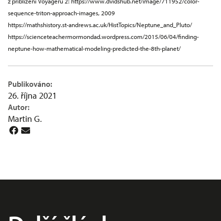
z přiblížení Voyageru 2:
https://www.dvidshub.net/image/711952/color-
sequence-triton-approach-images
, 2009
https://mathshistory.st-andrews.ac.uk/HistTopics/Neptune_and_Pluto/
https://scienceteachermormondad.wordpress.com/2015/06/04/finding-
neptune-how-mathematical-modeling-predicted-the-8th-planet/
Publikováno:
26. října 2021
Autor:
Martin G.