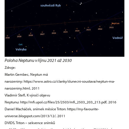
Poloha Neptunu v říjnu 2021 až 2030
Zdroje:
Martin Gembec, Neptun má
narozeniny:
https://www.astro.cz/clanky/slunecni-soustava/neptun-ma-
narozeniny.html
, 2011
Vladimír Štefl, K výročí objevu
Neptunu:
http://mfi.upol.cz/files/25/2503/mfi_2503_203_213.pdf
, 2016
Daniel Macháček, snímek měsíce Triton:
https://my-favourite-
universe.blogspot.com/2013/12/
, 2011
DVIDS, Triton – sekvence snímků