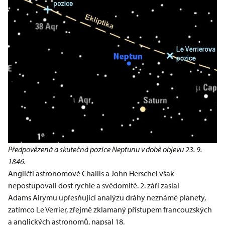
Předpovězená a skutečná pozice Neptunu v době objevu 23. 9.
1846.
Angličtí astronomové Challis a John Herschel však
nepostupovali dost rychle a svědomitě. 2. září zaslal
Adams Airymu upřesňující analýzu dráhy neznámé planety,
zatímco Le Verrier, zřejmě zklamaný přístupem francouzských
a anglických astronomů, napsal 18.