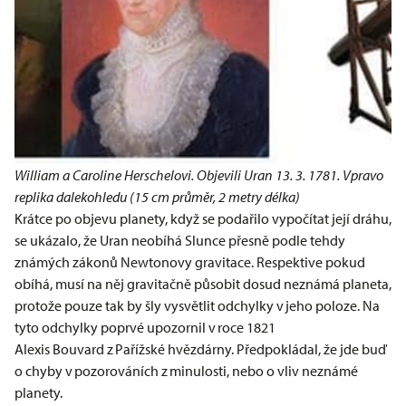
William a Caroline Herschelovi. Objevili Uran 13. 3. 1781. Vpravo
replika dalekohledu (15 cm průměr, 2 metry délka)
Krátce po objevu planety, když se podařilo vypočítat její dráhu,
se ukázalo, že Uran neobíhá Slunce přesně podle tehdy
známých zákonů Newtonovy gravitace. Respektive pokud
obíhá, musí na něj gravitačně působit dosud neznámá planeta,
protože pouze tak by šly vysvětlit odchylky v jeho poloze. Na
tyto odchylky poprvé upozornil v roce 1821
Alexis Bouvard z Pařížské hvězdárny. Předpokládal, že jde buď
o chyby v pozorováních z minulosti, nebo o vliv neznámé
planety.