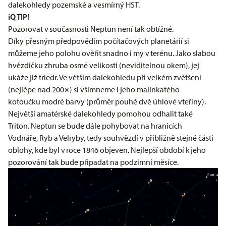
dalekohledy pozemské a vesmírný HST.
iQ TIP!
Pozorovat v současnosti Neptun není tak obtížné.
Díky přesným předpovědím počítačových planetárií si
můžeme jeho polohu ověřit snadno i my v terénu. Jako slabou
hvězdičku zhruba osmé velikosti (neviditelnou okem), jej
ukáže již triedr. Ve větším dalekohledu při velkém zvětšení
(nejlépe nad 200×) si všimneme i jeho malinkatého
kotoučku modré barvy (průměr pouhé dvě úhlové vteřiny).
Největší amatérské dalekohledy pomohou odhalit také
Triton. Neptun se bude dále pohybovat na hranicích
Vodnáře, Ryb a Velryby, tedy souhvězdí v přibližně stejné části
oblohy, kde byl v roce 1846 objeven. Nejlepší období k jeho
pozorování tak bude připadat na podzimní měsíce.