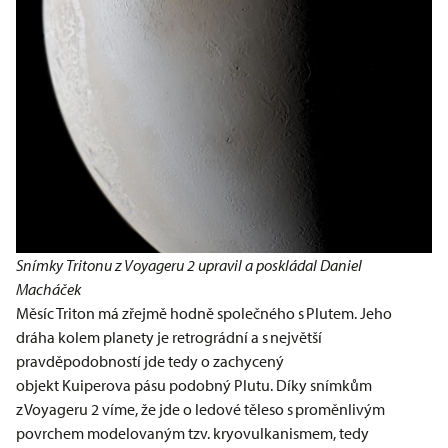
Snímky Tritonu z Voyageru 2 upravil a poskládal Daniel
Macháček
Měsíc Triton má zřejmě hodně společného s Plutem. Jeho
dráha kolem planety je retrográdní a s největší
pravděpodobností jde tedy o zachycený
objekt Kuiperova pásu podobný Plutu. Díky snímkům
z Voyageru 2 víme, že jde o ledové těleso s proměnlivým
povrchem modelovaným tzv. kryovulkanismem, tedy