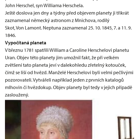
John Herschel, syn Williama Herschela.
Ještě doslova jen dny a týdny před objevem planety ji třikrát
zaznamenal německý astronom z Mnichova, rodilý
Skot, Von Lamont. Neptuna zaznamenal 25. 10. 1845, 7. a 11. 9.
1846.
Vypočítaná planeta
V březnu 1781 spatřili William a Caroline Herschelovi planetu
Uran. Objev této planety jim umožnil fakt, že při velkém
zvětšení tato planeta jeví v dalekohledu zřetelný kotouček,
čímž se liší od hvězd. Manželé Herschelovi byli velmi pečlivými
pozorovateli. Vytvářeli například jeden z prvních katalogů
mlhovin či hvězdokup. Objev planety byl tedy v jejich případě
zasloužený.