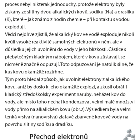
proces nebyl nikterak jednoduchý, protože elektrony byly
získány ze slitiny dvou alkalických kovů, sodíku (Na) a draslíku
(K), které – jak známo z hodin chemie – při kontaktu s vodou
explodují.
Vědci nejdříve zjistili, že alkalický kov ve vodě exploduje nikoli
kvůli vysoké reaktivitě samotných elektronů v něm, ale v
důsledku jejich uvolnění do vody v jeho blízkosti. Částice s
přebytečným kladným nábojem, které v kovu zůstávají, se
nicméně značně odpuzují. Toto odpuzování je natolik silné, že
kus kovu okamžitě roztrhne.
Tým proto hledal způsob, jak uvolnit elektrony z alkalického
kovu, aniž by došlo k jeho okamžité explozi, a zkusil obrátit
klasický středoškolský experiment naruby: neházet kov do
vody, ale místo toho nechat kondenzovat velmi malé množství
vody přímo na alkalickém kovu (obr.2). Výsledkem byla velmi
tenká vrstva (nanovrstva) zlatavě zbarvené kovové vody na
povrchu slitiny sodíku a draslíku.