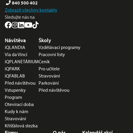
840 500 402
Zobrazit všechny kontakty
Sledujte nás na
Nabídka v zápatí
Návštěva
Školy
iQLANDIA
Vzdělávací programy
Via da Vinci
Pracovní listy
iQPLANETÁRIUM
Ceník
iQPARK
Pro učitele
iQFABLAB
Stravování
Před návštěvou
Parkování
Vstupenky
Před návštěvou
Program
Otevírací doba
Kudy k nám
Stravování
Křišťálová stezka
Firmy
O nás
Kalendář akcí