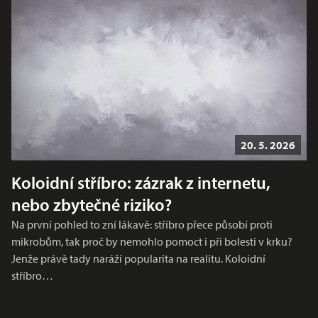
20. 5. 2026
Koloidní stříbro: zázrak z internetu,
nebo zbytečné riziko?
Na první pohled to zní lákavě: stříbro přece působí proti
mikrobům, tak proč by nemohlo pomoct i při bolesti v krku?
Jenže právě tady naráží popularita na realitu. Koloidní
stříbro…