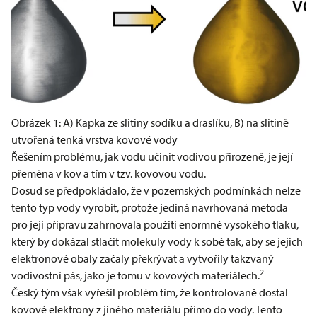
Obrázek 1: A) Kapka ze slitiny sodíku a draslíku, B) na slitině
utvořená tenká vrstva kovové vody
Řešením problému, jak vodu učinit vodivou přirozeně, je její
přeměna v kov a tím v tzv. kovovou vodu.
Dosud se předpokládalo, že v pozemských podmínkách nelze
tento typ vody vyrobit, protože jediná navrhovaná metoda
pro její přípravu zahrnovala použití enormně vysokého tlaku,
který by dokázal stlačit molekuly vody k sobě tak, aby se jejich
elektronové obaly začaly překrývat a vytvořily takzvaný
2
vodivostní pás, jako je tomu v kovových materiálech.
Český tým však vyřešil problém tím, že kontrolovaně dostal
kovové elektrony z jiného materiálu přímo do vody. Tento