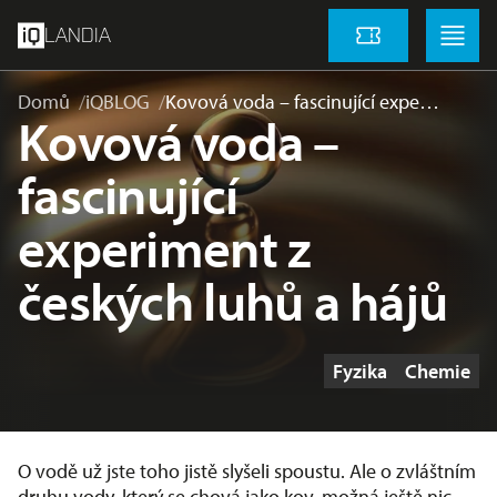
přeskočit na hlavní obsah
Menu
Menu
LANDIA
Vstupenky
Domů
iQBLOG
Kovová voda – fascinující expe…
Kovová voda –
fascinující
experiment z
českých luhů a hájů
Štítky
Fyzika
Chemie
O vodě už jste toho jistě slyšeli spoustu. Ale o zvláštním
druhu vody, který se chová jako kov, možná ještě nic.