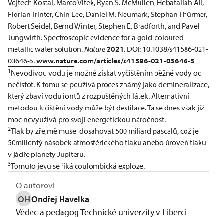
Vojtech Kostal, Marco Vitek, Ryan S. McMullen, Hebatallah Ali,
Florian Trinter, Chin Lee, Daniel M. Neumark, Stephan Thürmer,
Robert Seidel, Bernd Winter, Stephen E. Bradforth, and Pavel
Jungwirth. Spectroscopic evidence for a gold-coloured
metallic water solution.
Nature
2021
. DOI: 10.1038/s41586-021-
03646-5.
www.nature.com/articles/s41586-021-03646-5
1
Nevodivou vodu je možné získat vyčištěním běžné vody od
nečistot. K tomu se používá proces známý jako demineralizace,
který zbaví vodu iontů z rozpuštěných látek. Alternativní
metodou k čištění vody může být destilace. Ta se dnes však již
moc nevyužívá pro svoji energetickou náročnost.
​2
Tlak by zřejmě musel dosahovat 500 miliard pascalů, což je
50miliontý násobek atmosférického tlaku anebo úroveň tlaku
v jádře planety Jupiteru.
3
Tomuto jevu se říká coulombická exploze.
O autorovi
OH
Ondřej Havelka
Vědec a pedagog Technické univerzity v Liberci