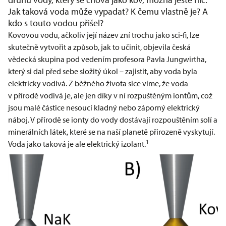
Jak taková voda může vypadat? K čemu vlastně je? A
kdo s touto vodou přišel?
Kovovou vodu, ačkoliv její název zní trochu jako sci-fi, lze
skutečně vytvořit a způsob, jak to učinit, objevila česká
vědecká skupina pod vedením profesora Pavla Jungwirtha,
který si dal před sebe složitý úkol – zajistit, aby voda byla
elektricky vodivá. Z běžného života sice víme, že voda
v přírodě vodivá je, ale jen díky v ní rozpuštěným iontům, což
jsou malé částice nesoucí kladný nebo záporný elektrický
náboj. V přírodě se ionty do vody dostávají rozpouštěním solí a
minerálních látek, které se na naší planetě přirozeně vyskytují.
1
Voda jako taková je ale elektrický izolant.