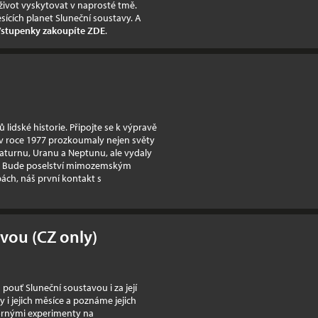
 život vyskytovat v naprosté tmě.
ících planet Sluneční soustavy. A
stupenky zakoupíte ZDE
.
ů lidské historie. Připojte se k výpravě
v roce 1977 prozkoumaly nejen světy
Saturnu, Uranu a Neptunu, ale vydaly
u. Bude poselství mimozemským
bách, náš první kontakt s
avou (CZ only)
ouť Sluneční soustavou i za její
i jejich měsíce a poznáme jejich
zornými experimenty na