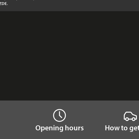
 ZDE
.
Opening hours
How to get