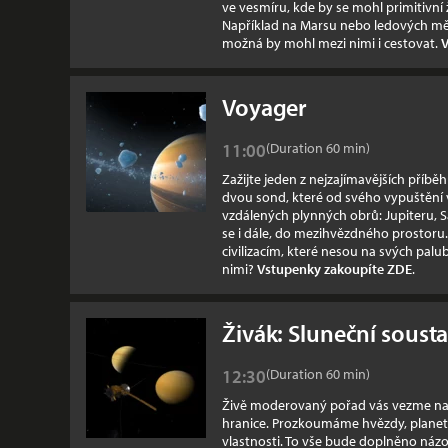
ve vesmíru, kde by se mohl primitivní
Například na Marsu nebo ledových měs
možná by mohl mezi nimi i cestovat.
V
Voyager
Show times
11:00
(Duration 60
min
)
Zažijte jeden z nejzajímavějších příběh
dvou sond, které od svého vypuštění 
vzdálených plynných obrů: Jupiteru, 
se i dále, do mezihvězdného prostor
civilizacím, které nesou na svých palu
nimi?
Vstupenky zakoupíte ZDE
.
Živák: Sluneční soust
Show times
12:30
(Duration 60
min
)
Živě moderovaný pořad vás vezme na p
hranice. Prozkoumáme hvězdy, planety 
vlastnosti. To vše bude doplněno ná