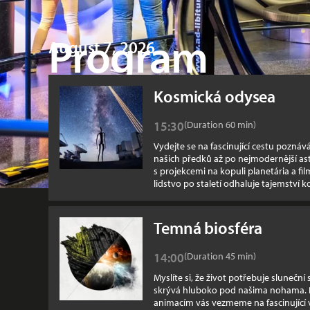
Program
August 7, 2026
Kosmická odysea
Show times
15:30
(Duration 60
min
)
Vydejte se na fascinující cestu pozná
našich předků až po nejmodernější as
s projekcemi na kopuli planetária a 
lidstvo po staletí odhaluje tajemství 
Temná biosféra
Show times
14:00
(Duration 45
min
)
Myslíte si, že život potřebuje sluneční
skrývá hluboko pod našima nohama. D
animacím vás vezmeme na fascinující 