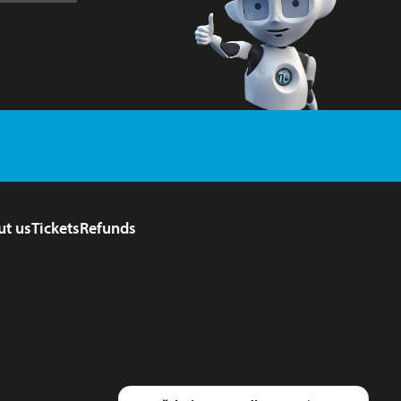
ut us
Tickets
Refunds