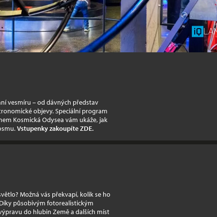
LA
vání vesmíru – od dávných představ
tronomické objevy. Speciální program
filmem Kosmická Odysea vám ukáže, jak
kosmu.
Vstupenky zakoupíte ZDE.
 světlo? Možná vás překvapí, kolik se ho
íky působivým fotorealistickým
výpravu do hlubin Země a dalších míst