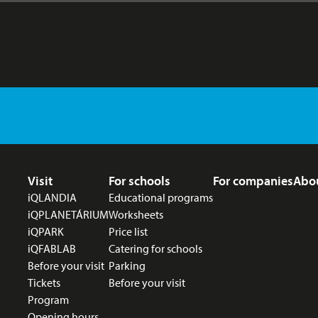
Footer menu
Visit
For schools
For companies
Abo
iQLANDIA
Educational programs
iQPLANETÁRIUM
Worksheets
iQPARK
Price list
iQFABLAB
Catering for schools
Before your visit
Parking
Tickets
Before your visit
Program
Opening hours